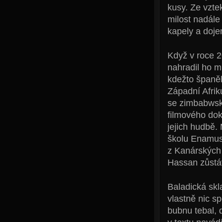
kusy. Ze vztek
milost nadále
kapely a dojem
Když v roce 2
nahradil ho m
kdežto španěl
Západní Afrik
se zimbabwsk
filmového dok
jejich hudbě. 
školu Enamus
z Kanárských
Hassan zůstáv
Baladická sk
vlastně nic s
bubnu tebal, 