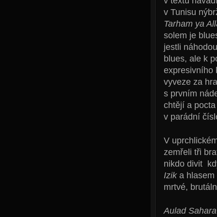
v textu navád
v Tunisu nýbr
Tarham ya Al
solem je blue
jestli náhodo
blues, ale k p
expresivního 
vyveze za hr
s prvním nád
chtějí a poct
v parádní čís
V uprchlickém 
zemřeli tři br
nikdo divit k
Izik
a hlasem 
mrtvé, brutál
Aulad Sahara