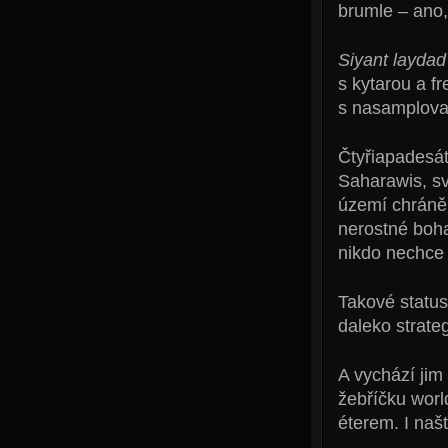
brumle – ano,
Siyant laydad
s kytarou a f
s nasamplova
Čtyřiapadesá
Saharawis, sv
území chráněn
nerostné boha
nikdo nechce 
Takové status
daleko strate
A vychází jim
žebříčku worl
éterem. I naš