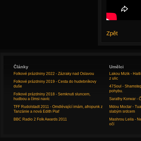
Zpět
Články
Umělci
Folkové prázdniny 2022 - Zázraky nad Oslavou
Lakou Mizik - Hai
z ulic
Folkové prázdniny 2019 - Cesta do hudebníkovy
duše
47Soul - Shamstep 
pohybu.
Folkové prázdniny 2018 - Semknuti sluncem,
hudbou a čímsi navíc
Sarathy Korwar - 
TFF Rudolstadt 2011 - Omdlévající imám, afropunk z
Mdou Moctar - Tua
Tanzánie a nová Edith Piaf
slabým srdcem
BBC Radio 2 Folk Awards 2011
Mashrou Leila - N
očí