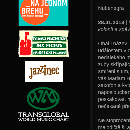
Nubenegra
28.01.2013
|
kolonií a zpě
Obal i název 
událostem v o
nedalekého mě
zuby skřípají
smířeni s tím
vás Mariam Ha
saxofon a kyt
naposlouchan
poskakovat, n
nečekaně pře
Ne stoprocentn
melodičtější 