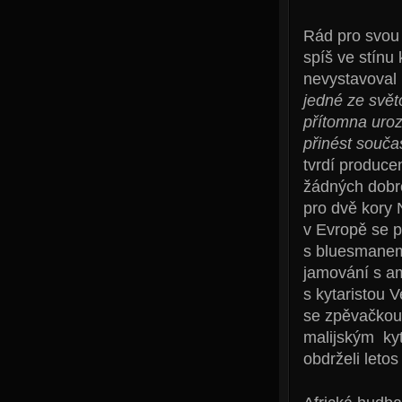
Rád pro svou 
spíš ve stínu
nevystavoval 
jedné ze svět
přítomna uroz
přinést souča
tvrdí produce
žádných dobro
pro dvě kory 
v Evropě se 
s bluesmanem 
jamování s a
s kytaristou 
se zpěvačkou
malijským kyt
obdrželi leto