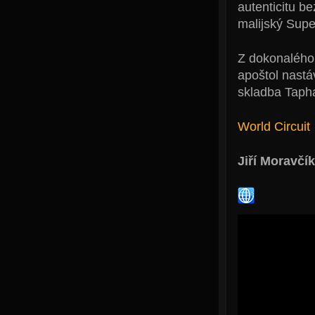
autenticitu b
malijský Supe
Z dokonalého t
apoštol nastá
skladba Taph
World Circuit
Jiří Moravčík