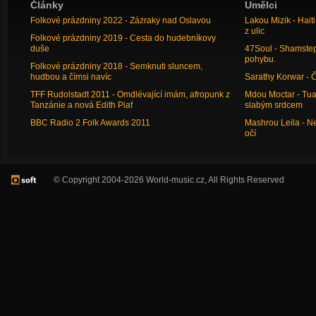
Články
Umělci
Folkové prázdniny 2022 - Zázraky nad Oslavou
Lakou Mizik - Hai
z ulic
Folkové prázdniny 2019 - Cesta do hudebníkovy
duše
47Soul - Shamstep 
pohybu.
Folkové prázdniny 2018 - Semknuti sluncem,
hudbou a čímsi navíc
Sarathy Korwar - 
TFF Rudolstadt 2011 - Omdlévající imám, afropunk z
Mdou Moctar - Tua
Tanzánie a nová Edith Piaf
slabým srdcem
BBC Radio 2 Folk Awards 2011
Mashrou Leila - N
očí
© Copyright 2004-2026 World-music.cz, All Rights Reserved