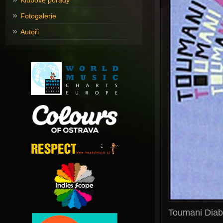
Klubové pořady
Fotogalerie
Autoři
Toumani Diab