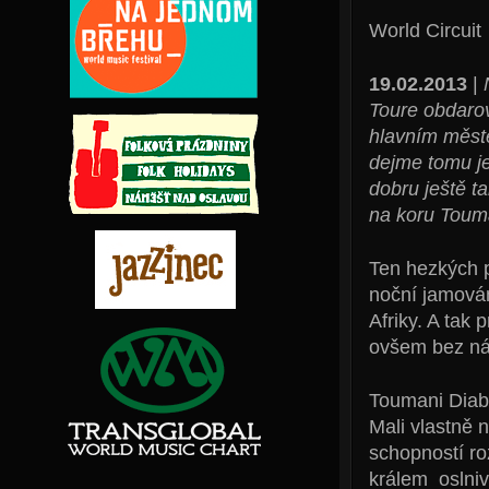
World Circuit
19.02.2013
|
Toure obdarov
hlavním městě
dejme tomu j
dobru ještě t
na koru Toum
Ten hezkých 
noční jamová
Afriky. A tak 
ovšem bez ná
Toumani Diaba
Mali vlastně 
schopností ro
králem oslniv