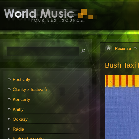
Recenze
Bush Taxi 
Festivaly
Články z festivalů
Koncerty
Knihy
Odkazy
Rádia