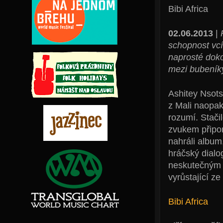
Bibi Africa
02.06.2013
|
schopnost vcí
naprosté doko
mezi bubeník
Ashitey Nsot
z Mali naopak
rozumí. Stači
zvukem připom
nahráli album,
hráčský dialo
neskutečným f
vyrůstající z
Bibi Africa