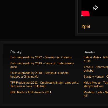
Zpět
Články
Umělci
Folkové prázdniny 2022 - Zázraky nad Oslavou
Lakou Mizik - Hai
z ulic
Folkové prázdniny 2019 - Cesta do hudebníkovy
duše
47Soul - Shamstep 
pohybu.
Folkové prázdniny 2018 - Semknuti sluncem,
hudbou a čímsi navíc
Sarathy Korwar - 
TFF Rudolstadt 2011 - Omdlévající imám, afropunk z
Mdou Moctar - Tua
Tanzánie a nová Edith Piaf
slabým srdcem
BBC Radio 2 Folk Awards 2011
Mashrou Leila - N
očí