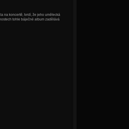
la na koncertě, tvrdí, že jeho umělecká
bnostech tohle báječné album zadělává