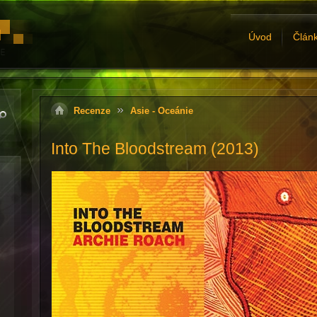
Úvod
Člán
Recenze
Asie - Oceánie
Into The Bloodstream (2013)