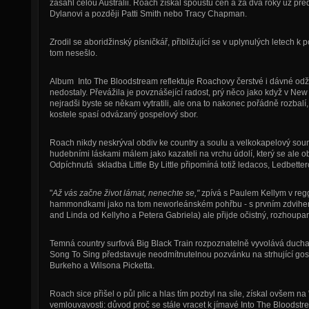
zasáhl celou Austrálii. Roach získal spoustu cen a za dva roky už p
Dylanovi a později Patti Smith nebo Tracy Chapman.
Zrodil se aboridžinský písničkář, přibližující se v uplynulých letech 
tom nesešlo.
Album Into The Bloodstream reflektuje Roachovy čerstvé i dávné odžité
nedostaly. Převážila je povznášející radost, prý něco jako když v Ne
nejradši byste se někam vytratili, ale ona to nakonec pořádně rozbalí
kostele spasí odvázaný gospelový sbor.
Roach nikdy neskrýval obdiv ke country a soulu a velkokapelový sou
hudebními láskami málem jako kazateli na vrchu údolí, který se ale o
Odpíchnutá skladba Little By Little připomíná totiž ledacos, Ledbettero
"
Až vás začne život lámat, nenechte se,"
zpívá s Paulem Kellym v regg
hammondkami jako na tom neworleánském pohřbu - s prvním zdvihem 
and Linda od Kellyho a Petera Gabriela) ale přijde očistný, rozhoupa
Temná country surfová Big Black Train rozpoznatelně vyvolává duc
Song To Sing
představuje neodmítnutelnou pozvánku na strhující go
Burkeho a Wilsona Picketta.
Roach sice přišel o půl plic a hlas tím pozbyl na síle, získal ovšem n
vemlouvavosti: důvod proč se stále vracet k jímavé Into The Bloodst