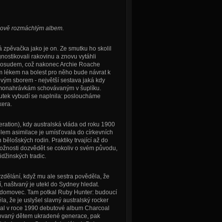
elově rozmáchlým albem.
 zpěvačka jako je on. Ze smutku ho skolil
nostikovali rakovinu a znovu vytáhli
 s osudem, což nakonec Archie Roache
ím lékem na bolest pro něho bude návrat k
ovým sborem - největší sestava jaká kdy
 demonahrávkám schovávaným v šuplíku.
tek vybudí se naplnila: posloucháme
kera.
eration), kdy australská vláda od roku 1900
elem asimilace je umísťovala do církevních
bělošských rodin. Praktiky trvající až do
 možnosti dozvědět se cokoliv o svém původu,
džinských tradic.
zdělání, když mu ale sestra pověděla, že
ří, naštvaný je utekl do Sydney hledat.
bezdomovec. Tam potkal Ruby Hunter: budoucí
, že je uslyšel slavný australský rocker
val v roce 1990 debutové album Charcoal
vaný dětem ukradené generace, pak