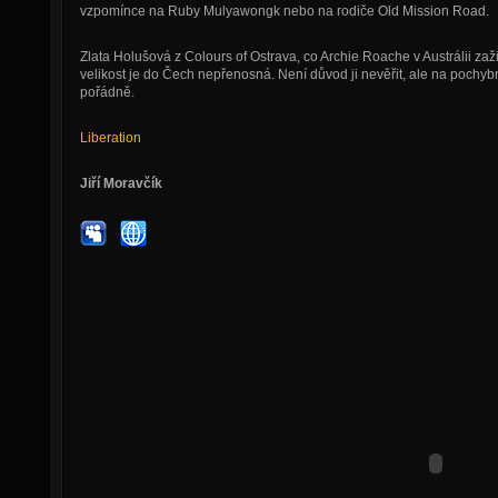
vzpomínce na Ruby Mulyawongk nebo na rodiče Old Mission Road.
Zlata Holušová z Colours of Ostrava, co Archie Roache v Austrálii zaži
velikost je do Čech nepřenosná. Není důvod ji nevěřit, ale na pochy
pořádně.
Liberation
Jiří Moravčík