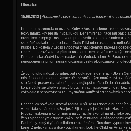
Liberation
15.06.2013
|
Aboridžinský písničkář překonává triumvirát smrti gosp
Předloni mu zemřela manželka Ruby, v Austrálii stejně tak obdivovaná
těžký infarkt, kdy přestal hýbat rukou. Během rehabilitace mu pak diag
hrobníkovi z lopaty. Dost důvodů proto zavřít se doma a smiřovat se
skutečně potkalo, ale producent Craig Pilkington usoudil, že nejlepš
hudbě. Do kostela v Crossley pozval třináctičlennou kapelu s gospel
Roache doprovázela - a přinutil ho k tomu, aby se vrátil ke starým
Producentská předvídavost nastavená předpokladem, že Roache smu
nejosobnější a přitom nejgrandióznější desku aboridžinského folkroc
Život mu toho naložil pořádně: patří k ukradené generaci (Stolen Gen
násilím odebírala aboridžinské děti ze smíšených manželství a za úč
sirotčinců, pracovních táborů nebo v nejlepším případě do náhradních 
konce 60. let se týkaly statisíců brutálně traumatizovaných dětí, bez
což vedlo k nenávratnému a úmyslnému odtržení od posvátných abori
Roache vychovávala skotská rodina, v níž se mu dostalo hudebního v
vlastní táta s mámou možná ještě žijí a tedy k jaké kultuře vlastně pat
Propadl těžkému alkoholismu a na čtrnáct let skončil na ulici jako 
ženu s podobným osudem. Začali se živit hudbou a náhoda tomu chtěla
Paul Kelly, který čtyřiatřicetiletému neznámému Roachovi vyproduko
Lane. Z něho vyňatý srdcervoucí lament Took the Children Away,
věno