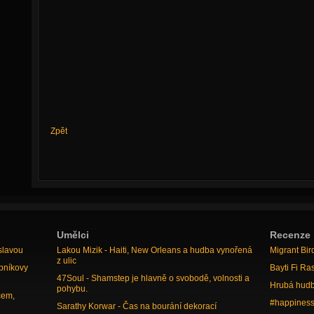
Zpět
Umělci
Recenze
slavou
Lakou Mizik - Haiti, New Orleans a hudba vynořená
Migrant Bir
z ulic
bníkovy
Bayti Fi Ra
47Soul - Shamstep je hlavně o svobodě, volnosti a
Hrubá hudb
pohybu.
cem,
#happiness
Sarathy Korwar - Čas na bourání dekorací