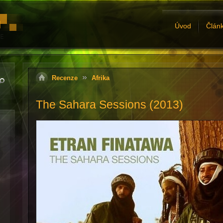
Úvod
Člán
Recenze
Afrika
The Sahara Sessions (2013)