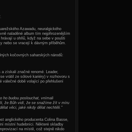
.
d tuarežského Azawadu, neuralgického
ivně naladěné album tím nejpřirozenějším
hrávají u ohňů, když na sebe v poušti
inky nebo se vracejí k dávným příběhům.
dílných kočovných saharských národů:
s a získali značné renomé. Leader,
e vrátil ze sólové kariéry) v rozhovoru s
 válečné době volající po přehlušení
co ho budou poslouchat, vnímali
i, že Bůh vidí, že se snažíme žít v míru
ělat věci, jaké nikdy dělat nechtěli."
st anglického producenta Colina Basse,
odní místní hudebníci. Některé skladby
mprovizací na místě, což stejně nikdo