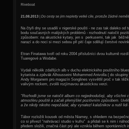
Riveboat
21.08.2013
|
Do cesty se jim nepletly velké cíle, protože žádné neměli
Na čtyři dny se usadili v nigerské poušti - ne zas tak daleko o
bodu současných malijských problémů - rozhodnutí natočit pozit
způsobem: na akustické kytary, jen s perkusemi, tak jak běžně 
narazí a do noci si mezi sebou při pití čaje sdělují čerstvé nov
Etran Finatawa tvoří od roku 2004 příslušníci dvou kulturně roz
Tuaregové a Wodabe.
Vydali několik zdařilých alb v duchu elektrického pouštního blue
kytarista a zpěvák Alhousseini Mohammed Anivolla ( do skupiny s
Andy Morganem pro magazín Songlines vysvětlil proč v tak těžké
valivým rockem, zvolili rozjímavou akustickou verzi.
"Rozhodli jsme se natočit album co nejjednodušeji, aby všichni 
atmosféru pouště a začali přemýšlet pozitivním způsobem. Uvěřil
a že nikdy nikoho nepožádal, aby vynalezl kalašnikov a nutil lidi d
Tábor rozložili kousek od města Niamey, s ohledem na bezpečno
co si přivezl "nahrávací studio v kufru" a přidali se k nim i náh
předem složili, značná část prý ale vznikla během spontánních i