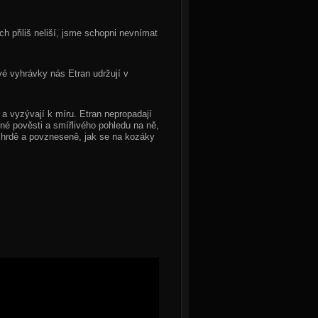
h přiliš neliší, jsme schopni nevnímat
vé vyhrávky nás Etran udržují v
í a vyzývají k míru. Etran nepropadají
né pověsti a smířlivého pohledu na ně,
 hrdě a povzneseně, jak se na kozáky