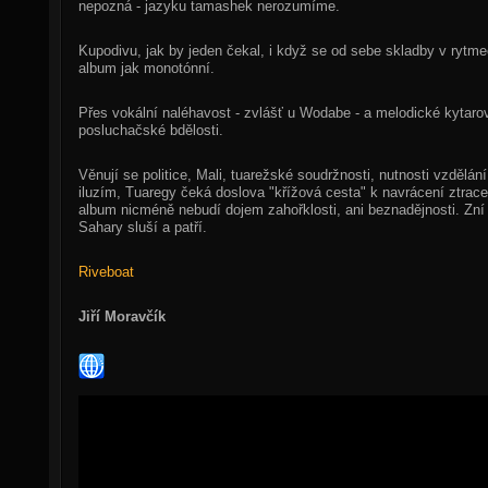
nepozná - jazyku tamashek nerozumíme.
Kupodivu, jak by jeden čekal, i když se od sebe skladby v rytmec
album jak monotónní.
Přes vokální naléhavost - zvlášť u Wodabe - a melodické kytaro
posluchačské bdělosti.
Věnují se politice, Mali, tuarežské soudržnosti, nutnosti vzdělán
iluzím, Tuaregy čeká doslova "křížová cesta" k navrácení ztrace
album nicméně nebudí dojem zahořklosti, ani beznadějnosti. Zní
Sahary sluší a patří.
Riveboat
Jiří Moravčík