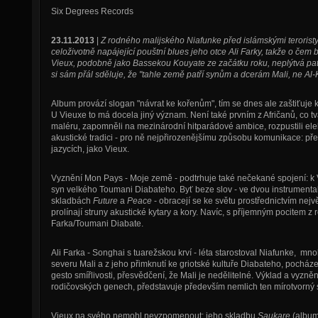
Six Degrees Records
23.11.2013
|
Z rodného malijského Niafunke před islámskými teroristy 
celoživotně napájející pouštní blues jeho otce Ali Farky, takže o čem
Vieux, podobně jako Bassekou Kouyate ze začátku roku, neplýtvá pa
si sám přál sděluje, že "tahle země patří synům a dcerám Mali, ne Al-
Album provází slogan "návrat ke kořenům", tím se dnes ale zaštiťuje k
U Vieuxe to má docela jiný význam. Není také prvním z Afričanů, co tvá
maléru, zapomněli na mezinárodní hitparádové ambice, rozpustili elek
akustické tradici - pro ně nejpřirozenějšímu způsobu komunikace: přeno
jazycích, jako Vieux.
Vyznění Mon Pays - Moje země - podtrhuje také nečekané spojení: k Vie
syn velkého Toumani Diabateho. Byť beze slov - ve dvou instrumenta
skladbách
Future
a
Peace
- obracejí se ke světu prostřednictvím nejv
prolínají struny akustické kytary a kory. Navíc, s příjemným pocitem 
Farka/Toumani Diabate.
Ali Farka - Songhai s tuarežskou krví - léta starostoval Niafunke,
severu Mali a z jeho přimknutí ke griotské kultuře Diabateho, pocháze
gesto smířlivosti, přesvědčení, že Mali je nedělitelné. Výklad a vyzně
rodičovských genech, představuje především nemlich ten mírotvorný sig
Vieux na svého nemohl nevzpomenout: jeho skladbu
Saukare
(album