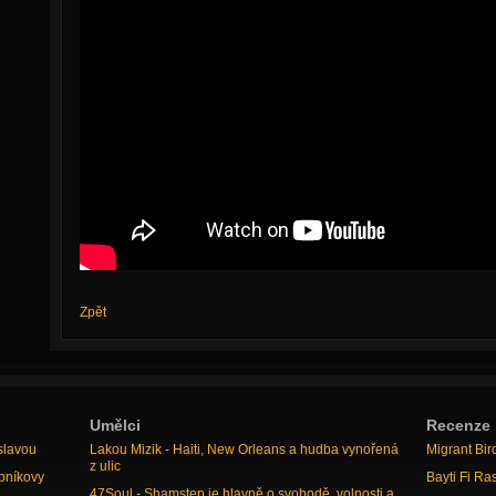
Zpět
Umělci
Recenze
slavou
Lakou Mizik - Haiti, New Orleans a hudba vynořená
Migrant Bir
z ulic
bníkovy
Bayti Fi Ra
47Soul - Shamstep je hlavně o svobodě, volnosti a