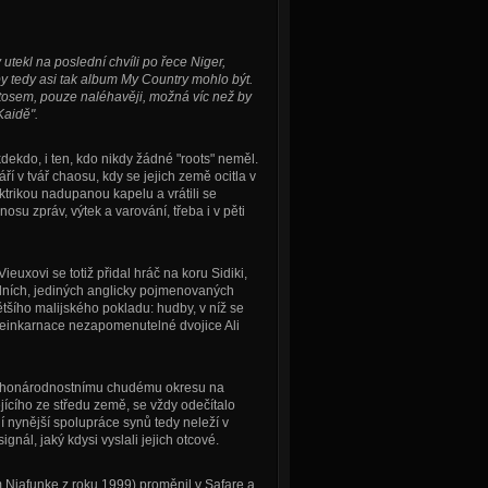
utekl na poslední chvíli po řece Niger,
 by tedy asi tak album My Country mohlo být.
tosem, pouze naléhavěji, možná víc než by
Kaidě".
dekdo, i ten, kdo nikdy žádné "roots" neměl.
ří v tvář chaosu, kdy se jejich země ocitla v
trikou nadupanou kapelu a vrátili se
su zpráv, výtek a varování, třeba i v pěti
uxovi se totiž přidal hráč na koru Sidiki,
lních, jediných anglicky pojmenovaných
ětšího malijského pokladu: hudby, v níž se
z reinkarnace nezapomenutelné dvojice Ali
 mnohonárodnostnímu chudému okresu na
jícího ze středu země, se vždy odečítalo
ní nynější spolupráce synů tedy neleží v
nál, jaký kdysi vyslali jejich otcové.
 Niafunke z roku 1999) proměnil v Safare a