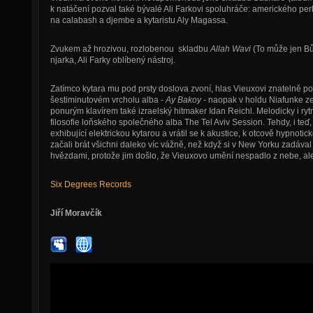
k natáčení pozval také bývalé Ali Farkovi spoluhráče: amerického p
na calabash a djembe a kytaristu Aly Magassa.
Zvukem až hrozivou, rozlobenou skladbu
Allah Wavi
(To může jen Bů
njarka, Ali Farky oblíbený nástroj.
Zatímco kytara mu pod prsty doslova zvoní, hlas Vieuxovi znatelně p
šestiminutovém vrcholu alba -
Ay Bakoy
- naopak v holdu Niafunke ze
ponurým klavírem také izraelský hitmaker Idan Reichl. Melodicky i ryt
filosofie loňského společného alba The Tel Aviv Session. Tehdy, i teď,
exhibující elektrickou kytarou a vrátil se k akustice, k otcově hypnotic
začali brát všichni daleko víc vážně, než když si v New Yorku zadáva
hvězdami, protože jim došlo, že Vieuxovo umění nespadlo z nebe, ale
Six Degrees Records
Jiří Moravčík