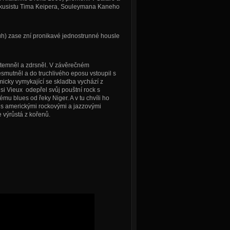
erkusistu Tima Keipera, Souleymana Kaneho
h) zase zní pronikavé jednostrunné housle
otemněl a zdrsněl. V závěrečném
smutněl a do truchlivého eposu vstoupil s
micky vymykající se skladba vychází z
 si Vieux odepřel svůj pouštní rock s
kému blues od řeky Niger. A v tu chvíli ho
l s americkými rockovými a jazzovými
 výrůstá z kořenů.