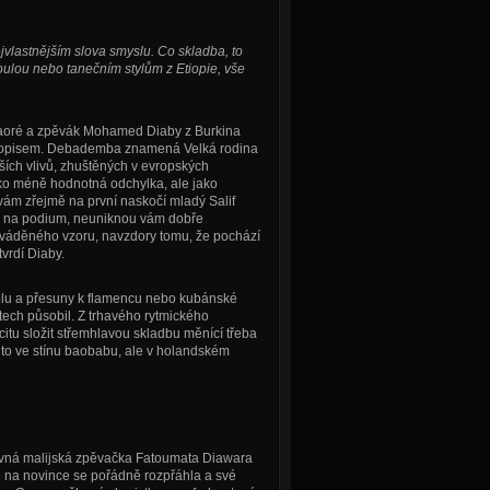
nejvlastnějším slova smyslu. Co skladba, to
ulou nebo tanečním stylům z Etiopie, vše
Traoré a zpěvák Mohamed Diaby z Burkina
stopisem. Debademba znamená Velká rodina
jších vlivů, zhuštěných v evropských
ko méně hodnotná odchylka, ale jako
ám zřejmě na první naskočí mladý Salif
ho na podium, neuniknou vám dobře
uváděného vzoru, navzdory tomu, že pochází
 tvrdí Diaby.
olu a přesuny k flamencu nebo kubánské
etech působil. Z trhavého rytmického
itu složit střemhlavou skladbu měnící třeba
a to ve stínu baobabu, ale v holandském
vná malijská zpěvačka Fatoumata Diawara
to na novince se pořádně rozpřáhla a své