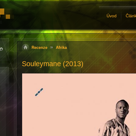
Úvod
Člán
Recenze
Afrika
Souleymane (2013)