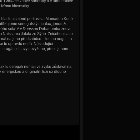
vou
Gnouma
žhavé sboristky a v afrobeatové
 dvěma klávesáky.
vu hladí, nicméně perkusista Mamadou Koné
identifikujeme senegalský mbalax, jenomže
vého sóla! A v
Doussou
Debademba znovu
u Naïssama Jalala ze Sýrie. Zničehonic ale
 hrál na jeho předchůdce - loutnu nogni - a
 se to opravdu nedá. Následující
 ten uragán z hlavy nevyžene, přece jenom
 tu delegáti nemají ve zvyku zůstávat na
k energickou a originální fúzi už dlouho