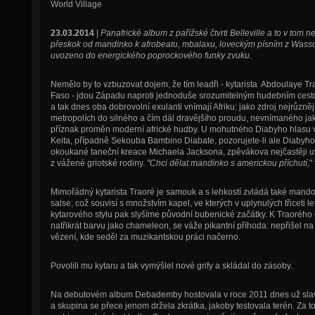
World Village
23.03.2014
|
Panafrické album z pařížské čtvrti Belleville a to v tom 
přeskok od mandinko k afrobeatu, mbalaxu, loveckým písním z Wasso
uvozeno do energického poprockového funky zvuku.
Nemělo by to vzbuzovat dojem, že tím leadři - kytarista Abdoulaye 
Faso - jdou Západu naproti jednoduše srozumitelným hudebním ce
a tak dnes oba dobrovolní exulanti vnímají Afriku: jako zdroj nejrůzně
metropolích do silného a čím dál dravějšího proudu, nevnímaného ja
příznak proměn moderní africké hudby. U mohutného Diabyho hlasu v
Keita, případně Sekouba Bambino Diabate, pozorujete-li ale Diaby
okoukané taneční kreace Michaela Jacksona, zpěvákova nejčastěji 
z vážené griotské rodiny.
"Chci dělat mandinko s americkou příchutí
,"
Mimořádný kytarista Traoré je samouk a s lehkostí zvládá také mand
salse, což souvisí s množstvím kapel, ve kterých v uplynulých třiceti l
kytarového stylu pak slyšíme původní bubenické začátky. K Traorého c
natřikrát barvu jako chameleon, se váže pikantní příhoda: nepřišel n
vězení, kde seděl za muzikantskou práci načerno.
Povolili mu kytaru a tak vymýšlel nové grify a skládal do zásoby.
Na debutovém album Debademby hostovala v roce 2011 dnes už sla
a skupina se přece jenom držela zkrátka, jakoby testovala terén. Za 