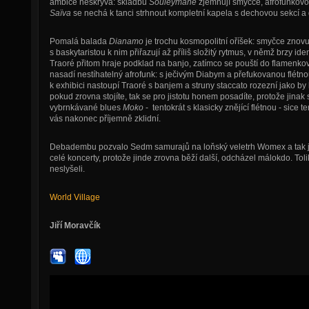
ambice neskrývá: skladbu
Souleymane
zjemňují smyčce, afrofunko
Saïva
se nechá k tanci strhnout kompletní kapela s dechovou sekcí a
Pomalá balada
Dianamo
je trochu kosmopolitní oříšek: smyčce zno
s baskytaristou k nim přiřazují až příliš složitý rytmus, v němž brzy 
Traoré přitom hraje podklad na banjo, zatímco se pouští do flamenko
nasadí nestíhatelný afrofunk: s ječivým Diabym a přefukovanou flétno
k exhibici nastoupí Traoré s banjem a struny staccato rozezní jako by
pokud zrovna stojíte, tak se pro jistotu honem posadíte, protože jinak
vybrnkávané blues
Moko
- tentokrát s klasicky znějící flétnou - sice
vás nakonec příjemně zklidní.
Debadembu pozvalo Sedm samurajů na loňský veletrh Womex a tak jak
celé koncerty, protože jinde zrovna běží další, odcházel málokdo. Toli
neslyšeli.
World Village
Jiří Moravčík