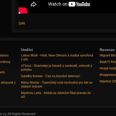
Zpět
Umělci
Recenze
slavou
Lakou Mizik - Haiti, New Orleans a hudba vynořená
Migrant Bir
z ulic
bníkovy
Bayti Fi Ra
47Soul - Shamstep je hlavně o svobodě, volnosti a
Hrubá hudb
pohybu.
cem,
#happiness
Sarathy Korwar - Čas na bourání dekorací
Istanbul (2
 afropunk z
Mdou Moctar - Tuarežský rock nevhodný pro lidi se
slabým srdcem
Mashrou Leila - Nebát se vládcům říkat pravdu do
očí
.cz, All Rights Reserved