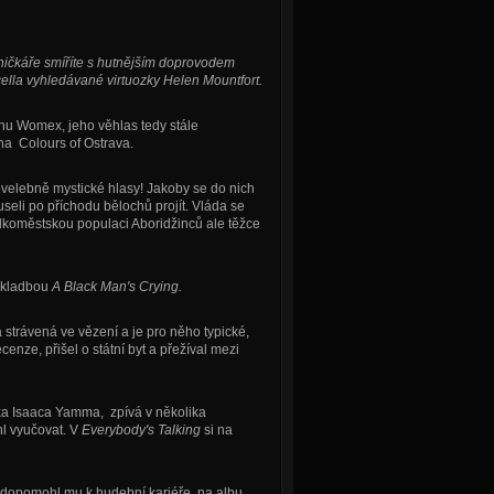
sničkáře smíříte s hutnějším doprovodem
ella vyhledávané virtuozky Helen Mountfort.
u Womex, jeho věhlas tedy stále
 na Colours of Ostrava.
ch velebně mystické hlasy! Jakoby se do nich
seli po příchodu bělochů projít. Vláda se
elkoměstskou populaci Aboridžinců ale těžce
skladbou
A Black Man's Crying.
strávená ve vězení a je pro něho typické,
nze, přišel o státní byt a přežíval mezi
áka Isaaca Yamma, zpívá v několika
hl vyučovat. V
Everybody's Talking
si na
 dopomohl mu k hudební kariéře, na albu