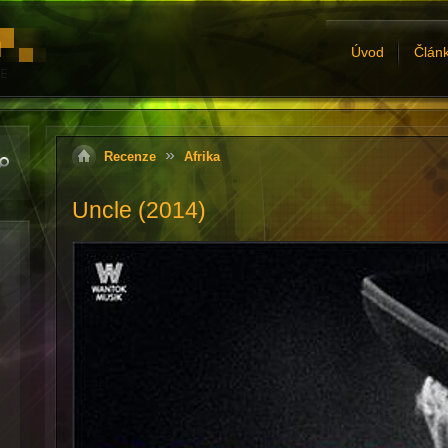
Úvod
Člán
Recenze
Afrika
Uncle (2014)