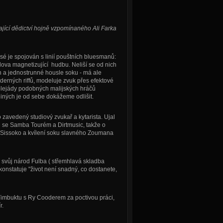
ající dědictví hojně vzpomínaného Ali Farka
é je spojován s linií pouštních bluesmanů:
slova magnetizující hudbu. Neliší se od nich
 a jednostrunné housle soku - má ale
derných riffů, modeluje zvuk přes efektové
 plejády podobných malijských hráčů
jiných je od sebe dokážeme odlišit.
zavedený studiový zvukař a kytarista. Ujal
 se Samba Tourém a Dirtmusic, takže o
o Sissoko a kvílení soku slavného Zoumana
svůj národ Fulba ( střemhlavá skladba
konstatuje "život není snadný, co dostanete,
Timbuktu s Ry Cooderem za poctivou práci,
r.