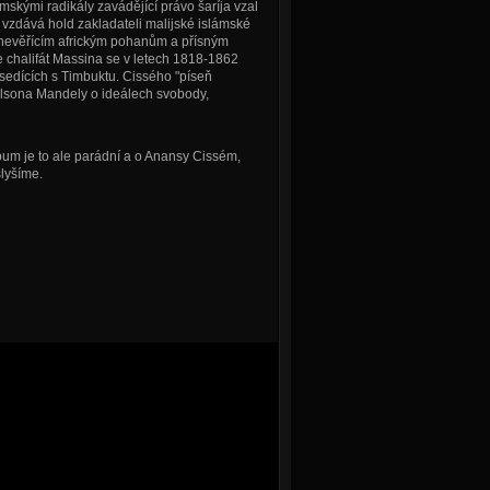
mskými radikály zavádějící právo šaríja vzal
zdává hold zakladateli malijské islámské
nevěřícím africkým pohanům a přísným
e chalifát Massina se v letech 1818-1862
sedících s Timbuktu. Cissého "píseň
lsona Mandely o ideálech svobody,
bum je to ale parádní a o Anansy Cissém,
slyšíme.