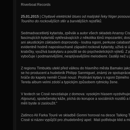
Riverboat Records
25.01.2015
|
Chytlavé elektrické blues od malijské řeky Niger posouv
Tourého do rockovějších sfér a barvitějších rejstříků.
Sedmadvacetiletý kytarista, zpěvák a autor všech skladeb Anansy Ciss
fascinujících kytaristů vykřesávajících z několika tónů impozantní, do
ani akustickým základem doprovodu - loutna ngoni, perkuse calabash
evidentně hodně naposlouchané západní rockové kytaristy, užívá si ú
krabičky, využívá baskytaru a pouští se do psychedelických výletů. Z
vybočuje i podmanivějšími, nesplývavějšími melodiemi: častěji než u 
Z regionu Timbuktu utekl před válkou do hlavního města Bamako jako 
se ho producent a hudebník Philipp Sanmiguel, známý ze spolupráce
hráče do kapely neměl Cissé nouzi. Prolínání kytary s ngoni Djiméh
Tereta album velmi zdobí a typickým způsobem rytmicky žene.
V textech se Cissé nevzdaluje z domova: vysokým hlasem vyzdvihuje 
Aïgouna
), společensky káže, píchá do korupce a sociálních rozdílů a 
měli byste si zasloužit."
Zatímco Ali Farka Touré ve skladbě
Gomni
horoval na desce Talking 
Cissé si název vypůjčil pro zhudebněný apel: Mali potřebuje klid a mí