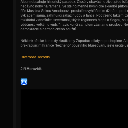
Album obsahuje historický paradox: Cissé v obavách o život před islá
nedávno nohy na ramena. Ve stejnojmenné hymnické skladbě přitom v
říše Massina Sekou Amadouovi, proslulém vyhlášením džihádu proti 
výkladem šaríja, zahrnující zákaz hudby a tance. Podtrženo faktem, ž
rozkládal v dnešních severomalijských regionech Mopti a Segou, sou
vděčnosti velkému vůdci" navíc končí samplem záznamu proslovu Ne
demokracie a harmonického soužití.
Některé africké kontexty zkrátka my Zápaďáci nikdy nepochopíme. Al
překračujícím hranice "běžného" pouštního bluesování, ještě určitě u
Riverboat Records
Jiří Moravčík