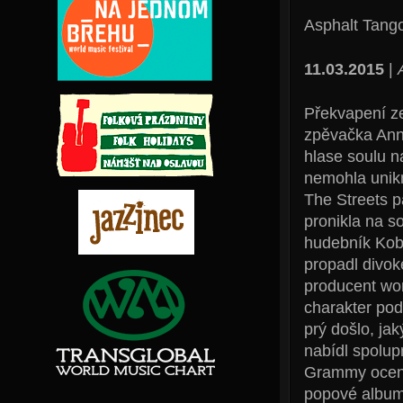
Asphalt Tang
11.03.2015
|
Překvapení ze
zpěvačka Ann
hlase soulu n
nemohla unikn
The Streets p
pronikla na s
hudebník Koby
propadl divok
producent wor
charakter po
prý došlo, ja
nabídl spolup
Grammy oceně
popové album