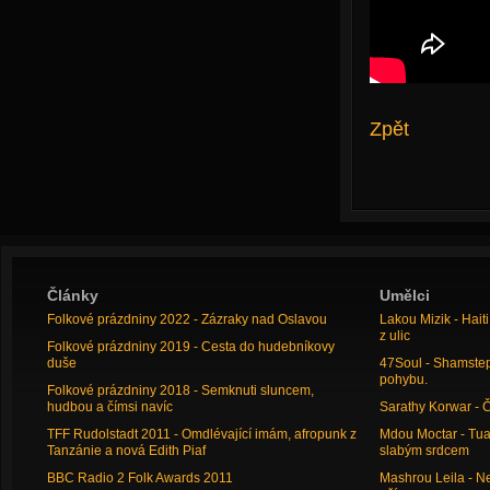
Zpět
Články
Umělci
Folkové prázdniny 2022 - Zázraky nad Oslavou
Lakou Mizik - Hai
z ulic
Folkové prázdniny 2019 - Cesta do hudebníkovy
duše
47Soul - Shamstep 
pohybu.
Folkové prázdniny 2018 - Semknuti sluncem,
hudbou a čímsi navíc
Sarathy Korwar - 
TFF Rudolstadt 2011 - Omdlévající imám, afropunk z
Mdou Moctar - Tua
Tanzánie a nová Edith Piaf
slabým srdcem
BBC Radio 2 Folk Awards 2011
Mashrou Leila - N