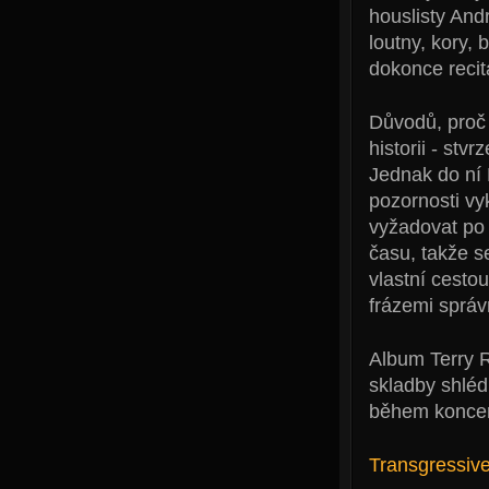
houslisty And
loutny, kory, 
dokonce recit
Důvodů, proč 
historii - st
Jednak do ní 
pozornosti vy
vyžadovat po 
času, takže s
vlastní cesto
frázemi správ
Album Terry R
skladby shléd
během koncert
Transgressiv