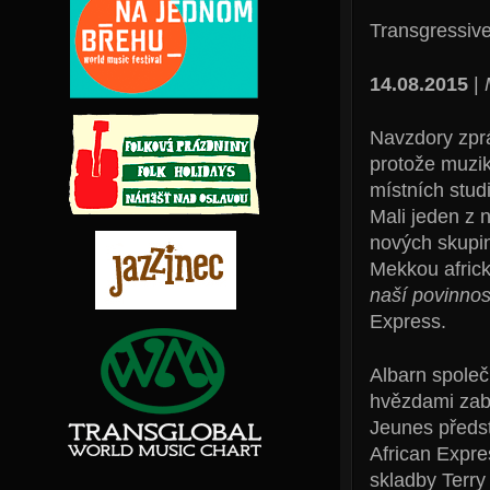
Transgressiv
14.08.2015
|
Navzdory zpr
protože muzik
místních studi
Mali jeden z 
nových skupin
Mekkou afric
naší povinnost
Express.
Albarn společ
hvězdami zab
Jeunes předst
African Expre
skladby Terry