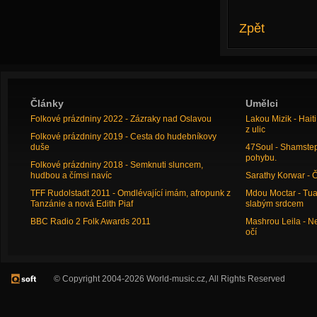
Zpět
Články
Umělci
Folkové prázdniny 2022 - Zázraky nad Oslavou
Lakou Mizik - Hai
z ulic
Folkové prázdniny 2019 - Cesta do hudebníkovy
duše
47Soul - Shamstep 
pohybu.
Folkové prázdniny 2018 - Semknuti sluncem,
hudbou a čímsi navíc
Sarathy Korwar - 
TFF Rudolstadt 2011 - Omdlévající imám, afropunk z
Mdou Moctar - Tua
Tanzánie a nová Edith Piaf
slabým srdcem
BBC Radio 2 Folk Awards 2011
Mashrou Leila - N
očí
© Copyright 2004-2026 World-music.cz, All Rights Reserved