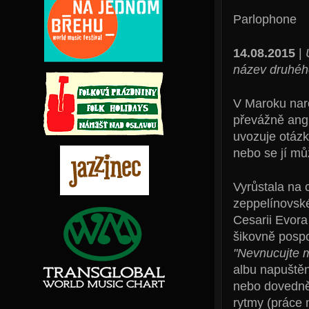
Parlophone
14.08.2015
|
název druhéh
V Maroku naro
převážně angl
uvozuje otázk
nebo se jí můž
Vyrůstala na 
zeppelínovské
Cesarii Evora
šikovně pospo
"Nevnucujte m
albu napuště
nebo dovedně
rytmy (práce 