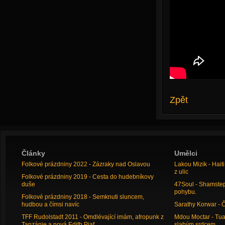
Zpět
Články
Umělci
Folkové prázdniny 2022 - Zázraky nad Oslavou
Lakou Mizik - Hai
z ulic
Folkové prázdniny 2019 - Cesta do hudebníkovy
duše
47Soul - Shamstep 
pohybu.
Folkové prázdniny 2018 - Semknuti sluncem,
hudbou a čímsi navíc
Sarathy Korwar - 
TFF Rudolstadt 2011 - Omdlévající imám, afropunk z
Mdou Moctar - Tua
Tanzánie a nová Edith Piaf
slabým srdcem