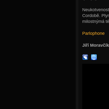
Neukotvenost 
Cordobě. Plyn
milostnýmá t
Parlophone
Jiří Moravčík