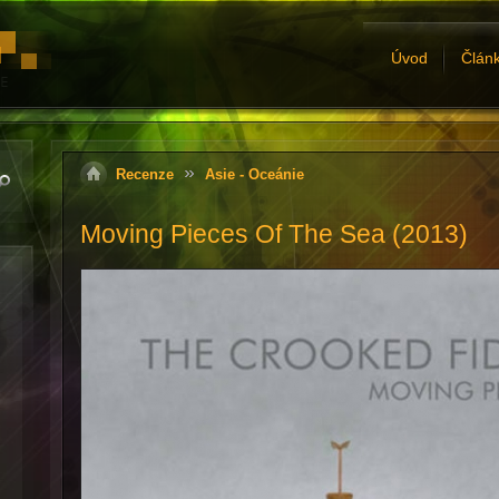
Úvod
Člán
Recenze
Asie - Oceánie
Moving Pieces Of The Sea (2013)