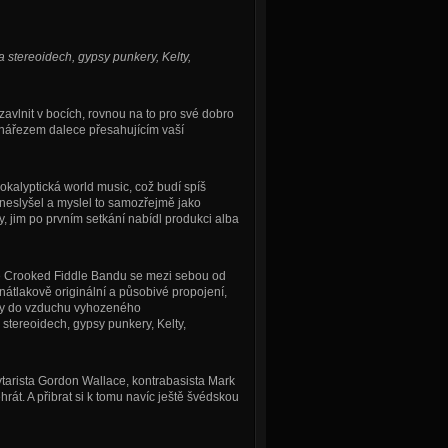
 stereoidech, gypsy punkery, Kelty,
vlnit v bocích, rovnou na to pro své dobro
 nářezem dalece přesahujícím vaší
pokalyptická world music, což budí spíš
 neslyšel a myslel to samozřejmě jako
y, jim po prvním setkání nabídl produkci alba
e Crooked Fiddle Bandu se mezi sebou od
 nátlakově originální a působivé propojení,
osky do vzduchu vyhozeného
stereoidech, gypsy punkery, Kelty,
tarista Gordon Wallace, kontrabasista Mark
át. A přibrat si k tomu navíc ještě švédskou