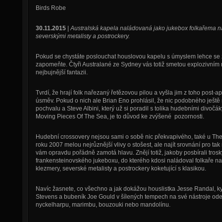
Birds Robe
30.11.2015
|
Australská kapela naládovaná jako jukebox folkařema na
severskými metalisty a postrockery.
Pokud se chystáte poslouchat houslovou kapelu s úmyslem lehce se za
zapomeňte. Čtyři Australané ze Sydney vás totiž smetou explozivním
nejbujnější fantazii.
Tvrdí, že hrají folk nařezaný řetězovou pilou a vyšla jim z toho post-a
úsměv. Pokud o nich ale Brian Eno prohlásil, že nic podobného ještě
pochvalu a Steve Albini, který už si poradil s tolika hudebními divočák
Moving Pieces Of The Sea, je to důvod ke zvýšené pozornosti.
Hudební crossovery nejsou sami o sobě nic překvapivého, také u Th
roku 2007 melou nejrůznější vlivy o stošest, ale najít srovnání pro tak
vám opravdu pořádně zamotá hlavu. Znějí totiž, jakoby posbírali tr
frankensteinovského jukeboxu, do kterého kdosi naládoval folkaře na 
klezmery, severské metalisty a postrockery koketující s klasikou.
Navíc žasnete, co všechno a jak dokážou houslistka Jesse Randal, ky
Stevens a bubeník Joe Gould v šílených tempech na své nástroje odehr
nyckelharpu, marimbu, bouzouki nebo mandolínu.