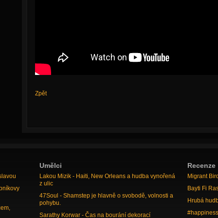
Zpět
Umělci
Recenze
slavou
Lakou Mizik - Haiti, New Orleans a hudba vynořená
Migrant Bir
z ulic
bníkovy
Bayti Fi Ra
47Soul - Shamstep je hlavně o svobodě, volnosti a
Hrubá hudb
pohybu.
cem,
#happiness
Sarathy Korwar - Čas na bourání dekorací