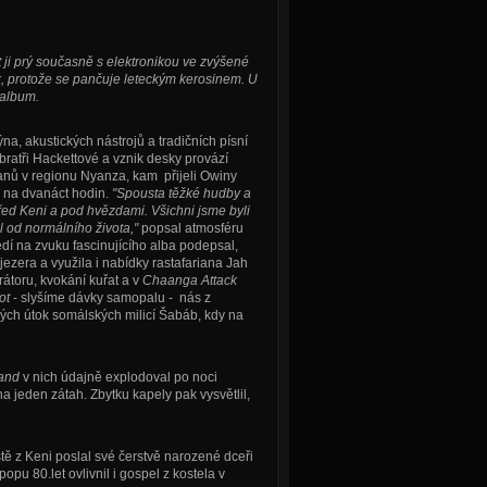
 ji prý současně s elektronikou ve zvýšené
k, protože se pančuje leteckým kerosinem. U
 album.
a, akustických nástrojů a tradičních písní
bratři Hackettové a vznik desky provází
anů v regionu Nyanza, kam přijeli Owiny
 na dvanáct hodin.
"Spousta těžké hudby a
řed Keni a pod hvězdami. Všichni jsme byli
l od normálního života,"
popsal atmosféru
edí na zvuku fascinujícího alba podepsal,
 jezera a využila i nabídky rastafariana Jah
rátoru, kvokání kuřat a v
Chaanga Attack
ot
- slyšíme dávky samopalu - nás z
kých útok somálských milicí Šabáb, kdy na
and
v nich údajně explodoval po noci
 jeden zátah. Zbytku kapely pak vysvětlil,
ě z Keni poslal své čerstvě narozené dceři
opu 80.let ovlivnil i gospel z kostela v