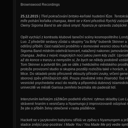
Brownswood Recordings
25.12.2015
|
Třetí pokračování britsko-keňské hudební fůze. Tentokrát
míře pohání kořalka changaa, které se v Keni přezdívá Rychlý zabijá
Owiny Sigoma Band to ale dává smysl: Nyanza je opravdu zabijácké
Opět vychází z kontrastu klubové taneční scény kosmopolitního Londýn
Luo. Z předešlé sestavy zůstal u skupiny "za Brity" bubeník Skinner a 
odlišný příběh: část natáčení proběhlo v domovské vesnici obou Keň
Sigoma Band místním odehrát koncert, natažený nakonec jamováním
changaa. Jedna z nejvíc magických nocí jakou jsem kdy zažil. Uprost
až do konce v tranzu a nemyslím si, že bych se někdy podobně vzdáli
Tom Skinner a potvrdil tím, jak se útěk z hektického městského prostř
protože provizorní studio si skupina později rozložila také v horách, u
Mice. Do skladeb proto přirozeně vklouzly přírodní zvuky, vrčení gene
sborový zpěv přihlížejících dětí. Pouze zlověstné intro
(Nairobi) Too H
vesnické psychedelie vrací do reality a připomíná dubnový islamistic
univerzitě ve městě Garissa zemřelo bezmála sto padesát lidí.
Intenzivním keňským zážitkům podlehli všichni: rytmus skladby
Luo L
strávené hraním s vesničany a Nyamungo ji improvizovaně odzpíval na
že jde o příběh želvy oblečené v rasta pláštěnce.
Hackett se v jazykovém babylonu střídá ve zpěvu s Nyamungem a ješt
sladce znějící pop-pozdrav:
I Made You / You Made Me
prý vedle syntp