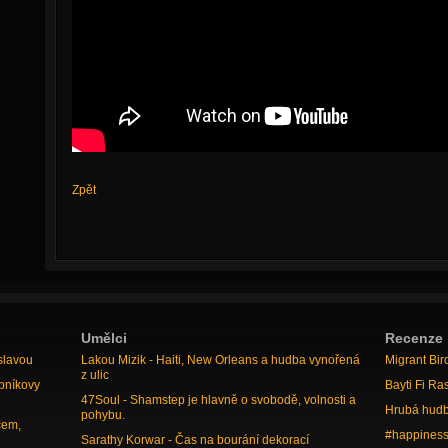
Zpět
Umělci
Recenze
slavou
Lakou Mizik - Haiti, New Orleans a hudba vynořená
Migrant Bir
z ulic
bníkovy
Bayti Fi Ra
47Soul - Shamstep je hlavně o svobodě, volnosti a
Hrubá hudb
pohybu.
cem,
#happiness
Sarathy Korwar - Čas na bourání dekorací