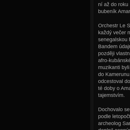
ní až do roku
bubeník Amar
Orchestr Le S
každý večer 
senegalskou h
Bandem údajně
později vlast
afro-kubánské
muzikanti byl
do Kamerunu, 
odcestoval d
té doby o Ama
tajemstvím.
Dochovalo se
podle letopoč
archeolog Sa