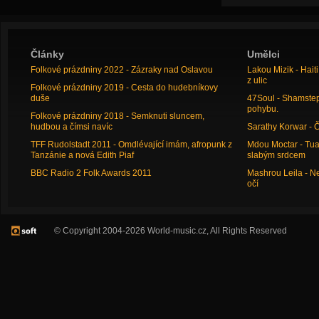
Články
Umělci
Folkové prázdniny 2022 - Zázraky nad Oslavou
Lakou Mizik - Hai
z ulic
Folkové prázdniny 2019 - Cesta do hudebníkovy
duše
47Soul - Shamstep 
pohybu.
Folkové prázdniny 2018 - Semknuti sluncem,
hudbou a čímsi navíc
Sarathy Korwar - 
TFF Rudolstadt 2011 - Omdlévající imám, afropunk z
Mdou Moctar - Tua
Tanzánie a nová Edith Piaf
slabým srdcem
BBC Radio 2 Folk Awards 2011
Mashrou Leila - N
očí
© Copyright 2004-2026 World-music.cz, All Rights Reserved