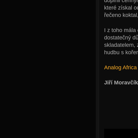
doplnil cenný
které získal 
řečeno koktal
I z toho mála
dostatečný d
skladatelem,
hudbu s koře
Analog Africa
Jiří Moravčík