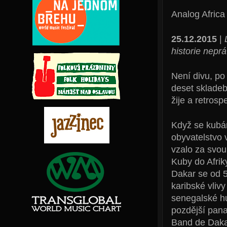
Analog Africa
25.12.2015
|
historie nep
Není divu, po
deset skladeb
žije a retrosp
Když se kubán
obyvatelstvo 
vzalo za svou
Kuby do Afrik
Dakar se od 5
karibské vlivy
senegalské h
pozdější pana
Band de Daka