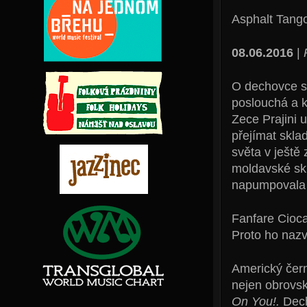
Asphalt Tang
08.06.2016
|
O dechovce se
poslouchá a k
Zece Prajini 
přejímat skla
světa v ještě 
moldavské sk
napumpovala t
Fanfare Cioca
Proto ho nazv
Americký čern
nejen obrovsk
On You!.
Decha