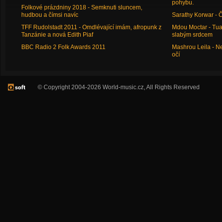
pohybu.
Folkové prázdniny 2018 - Semknuti sluncem,
hudbou a čímsi navíc
Sarathy Korwar - 
TFF Rudolstadt 2011 - Omdlévající imám, afropunk z
Mdou Moctar - Tua
Tanzánie a nová Edith Piaf
slabým srdcem
BBC Radio 2 Folk Awards 2011
Mashrou Leila - N
očí
© Copyright 2004-2026 World-music.cz, All Rights Reserved