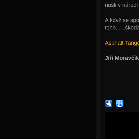
našli v národ
A když se spo
toho......škoda
Asphalt Tang
Jiří Moravčík