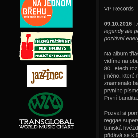
VP Records
09.10.2016
|
legendy ale p
pozitivní ene
Na album třia
vidíme na ob
80. letech ro
jméno, které 
znamenalo ban
prvního písme
První bandita
Pozval si po
reggae supers
tuniská hvězd
přidává se k 