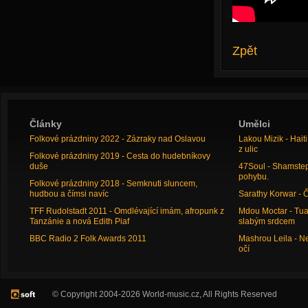
Zpět
Články
Umělci
Folkové prázdniny 2022 - Zázraky nad Oslavou
Lakou Mizik - Hai
z ulic
Folkové prázdniny 2019 - Cesta do hudebníkovy
duše
47Soul - Shamstep 
pohybu.
Folkové prázdniny 2018 - Semknuti sluncem,
hudbou a čímsi navíc
Sarathy Korwar - 
TFF Rudolstadt 2011 - Omdlévající imám, afropunk z
Mdou Moctar - Tua
Tanzánie a nová Edith Piaf
slabým srdcem
BBC Radio 2 Folk Awards 2011
Mashrou Leila - N
očí
© Copyright 2004-2026 World-music.cz, All Rights Reserved