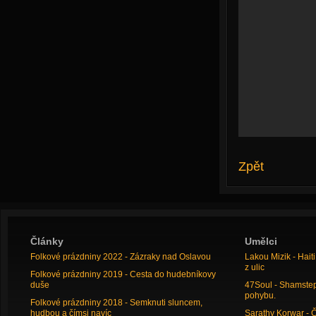
Zpět
Články
Umělci
Folkové prázdniny 2022 - Zázraky nad Oslavou
Lakou Mizik - Hai
z ulic
Folkové prázdniny 2019 - Cesta do hudebníkovy
duše
47Soul - Shamstep 
pohybu.
Folkové prázdniny 2018 - Semknuti sluncem,
hudbou a čímsi navíc
Sarathy Korwar - 