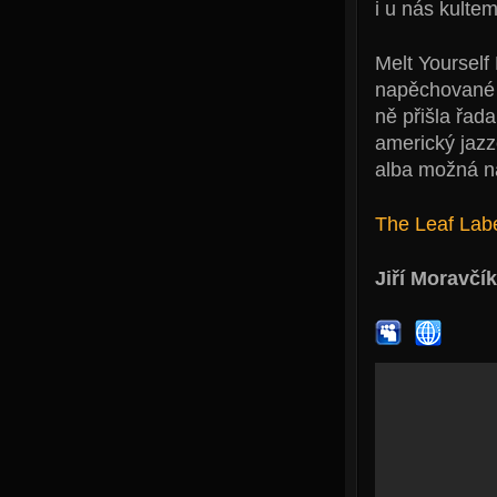
i u nás kultem
Melt Yourself
napěchované n
ně přišla řada
americký jazz
alba možná na
The Leaf Lab
Jiří Moravčík