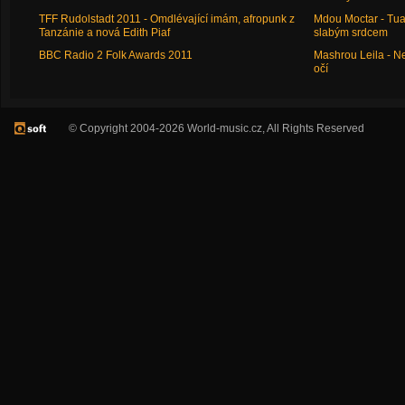
TFF Rudolstadt 2011 - Omdlévající imám, afropunk z
Mdou Moctar - Tua
Tanzánie a nová Edith Piaf
slabým srdcem
BBC Radio 2 Folk Awards 2011
Mashrou Leila - N
očí
© Copyright 2004-2026 World-music.cz, All Rights Reserved