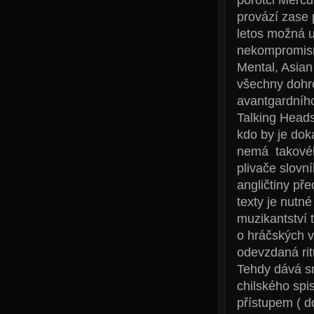
provází zase 
letos možná
nekompromisní
Mental, Asia
všechny dohr
avantgardního
Talking Heads
kdo by je dok
nemá takovéh
plivače slovn
angličtiny př
texty je nutné
muzikantství 
o hráčských v
odevzdaná ri
Tehdy dává sm
chilského spi
přístupem ( d