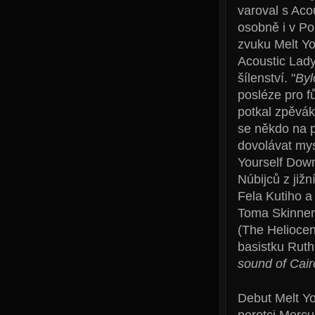
varoval s Aco
osobně i v Po
zvuku Melt Yo
Acoustic Lady
šílenství. "
Byl
posléze pro f
potkal zpěvák
se někdo na p
dovolávat mys
Yourself Down
Núbijců z již
Fela Kutiho 
Toma Skinner
(The Heliocen
basistku Ruth
sound of Cair
Debut Melt Yo
porotci Mercu