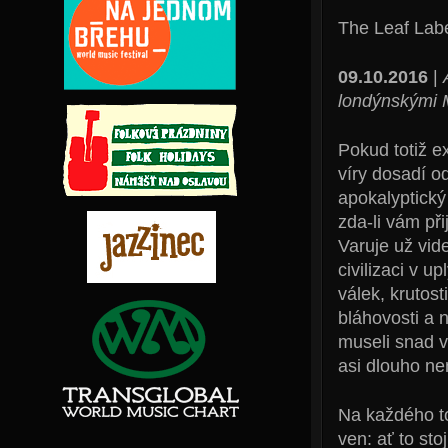
The Leaf Lab
09.10.2016
|
londýnskými M
Pokud totiž e
víry dosadí od
apokalyptický
zda-li vám př
Varuje už vid
civilizaci v u
válek, krutos
bláhovosti a n
museli snad vš
asi dlouho ne
Na každého to
ven: ať to st