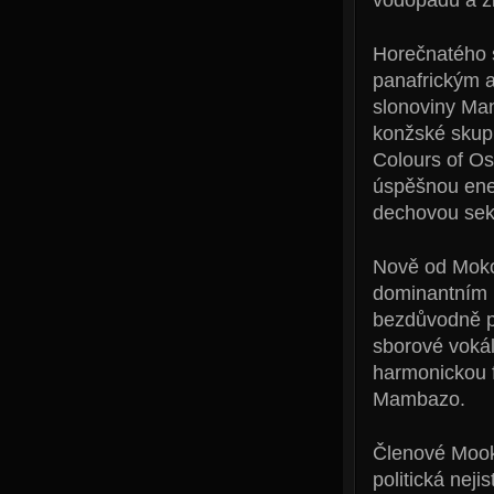
Horečnatého 
panafrickým a
slonoviny Man
konžské skupi
Colours of Os
úspěšnou ener
dechovou sek
Nově od Moko
dominantním 
bezdůvodně př
sborové vokál
harmonickou f
Mambazo.
Členové Mook
politická nej