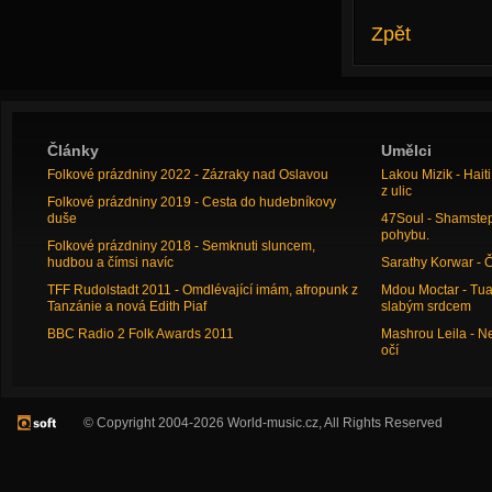
Zpět
Články
Umělci
Folkové prázdniny 2022 - Zázraky nad Oslavou
Lakou Mizik - Hai
z ulic
Folkové prázdniny 2019 - Cesta do hudebníkovy
duše
47Soul - Shamstep 
pohybu.
Folkové prázdniny 2018 - Semknuti sluncem,
hudbou a čímsi navíc
Sarathy Korwar - 
TFF Rudolstadt 2011 - Omdlévající imám, afropunk z
Mdou Moctar - Tua
Tanzánie a nová Edith Piaf
slabým srdcem
BBC Radio 2 Folk Awards 2011
Mashrou Leila - N
očí
© Copyright 2004-2026 World-music.cz, All Rights Reserved