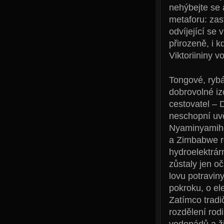
nehýbejte se 
metaforu: zast
odvíjející se 
přirozeně, i 
Viktoriininy 
Tongové, rybáři
dobrovolné izo
cestovatel – 
neschopní uvě
Nyaminyamiho 
a Zimbabwe ro
hydroelektrár
zůstaly jen o
lovu potraviny
pokroku, o e
Zatímco tradi
rozdělení rod
vodopádů a ži