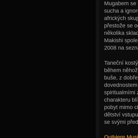
Mugabem se v 
sucha a ignor
afrických sku
přestože se o
několika skla
Makishi spole
2008 na sez
Taneční kostý
během něhož s
buše, z dobře
dovednostem h
spiritualmími
charakteru bl
pobyt mimo ci
dětství vstup
se svými před
OutHere Mus