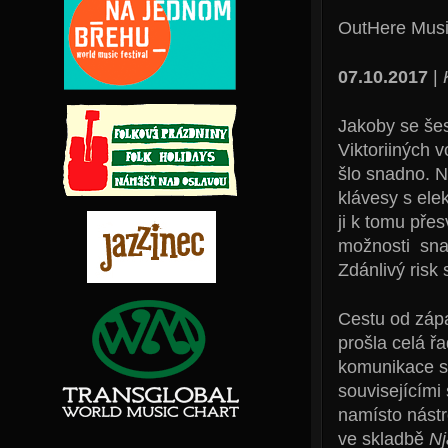
OutHere Mus
07.10.2017
|
Jakoby se šes
Viktoriiných 
šlo snadno. N
klávesy s ele
ji k tomu př
možnosti snad
Zdánlivý risk 
Cestu od zápa
prošla celá ř
komunikace s 
souvisejícími
namísto nástr
ve skladbě
N