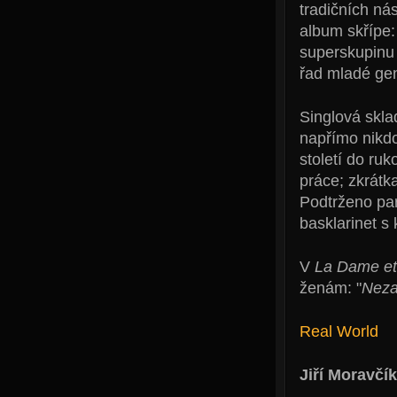
tradičních ná
album skřípe:
superskupinu 
řad mladé ge
Singlová skl
napřímo nikdo
století do r
práce; zkrátka
Podtrženo par
basklarinet s 
V
La Dame et
ženám: "
Nezap
Real World
Jiří Moravčík