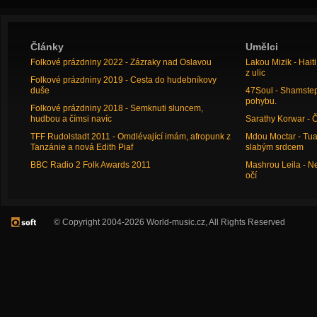
Články
Umělci
Folkové prázdniny 2022 - Zázraky nad Oslavou
Lakou Mizik - Hai
z ulic
Folkové prázdniny 2019 - Cesta do hudebníkovy
duše
47Soul - Shamstep 
pohybu.
Folkové prázdniny 2018 - Semknuti sluncem,
hudbou a čímsi navíc
Sarathy Korwar - 
TFF Rudolstadt 2011 - Omdlévající imám, afropunk z
Mdou Moctar - Tua
Tanzánie a nová Edith Piaf
slabým srdcem
BBC Radio 2 Folk Awards 2011
Mashrou Leila - N
očí
© Copyright 2004-2026 World-music.cz, All Rights Reserved