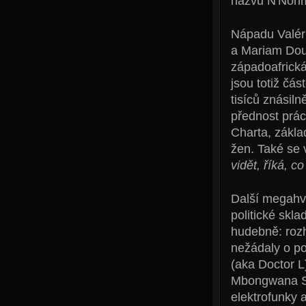
názvu N'Nonmi
Nápadu Valér
a Mariam Dou
západoafrick
jsou totiž čás
tisíců znásil
přednost prá
Charta, základ
žen. Také se 
vidět, říká, c
Další megahvě
politické skl
hudebně: rozh
nežádaly o po
(aka Doctor L
Mbongwana Sta
elektrofunky 