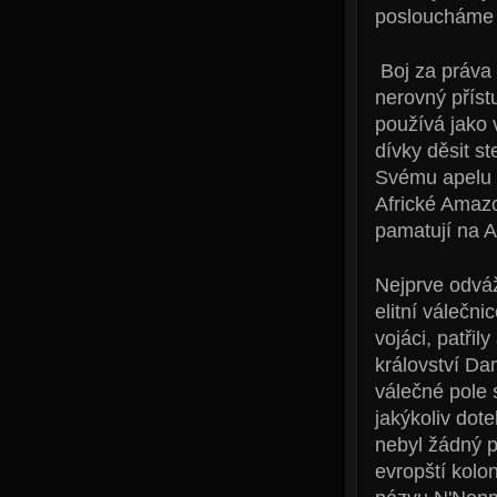
posloucháme 
Boj za práva 
nerovný příst
používá jako 
dívky děsit st
Svému apelu 
Africké Amazo
pamatují na 
Nejprve odváž
elitní válečni
vojáci, patřil
království Da
válečné pole 
jakýkoliv dot
nebyl žádný p
evropští kolon