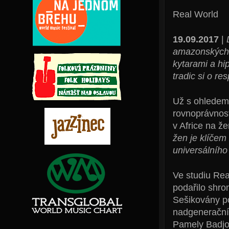
Real World
19.09.2017
|
amazonských v
kytarami a h
tradic si o re
Už s ohledem
rovnoprávnost
v Africe na ž
žen je klíčem
universálního
Ve studiu Rea
podařilo shro
Sešikovány po
nadgenerační
Pamely Badjo