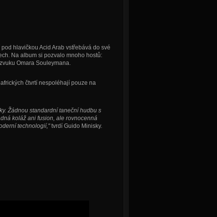
 pod hlavičkou Acid Arab vstřebává do své
nech. Na album si pozvalo mnoho hostů:
e zvuku Omara Souleymana.
afrických čtvrtí nespoléhají pouze na
y. Žádnou standardní taneční hudbu s
ádná koláž ani fusion, ale rovnocenná
derní technologií,"
tvrdí Guido Minisky.