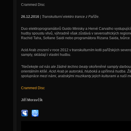
Crammed Disc
26.12.2016
|
Transkulturní elektro trance z Paříže.
Duo elektroprogramátorů Guido Minisky a Hervé Carvalho vystupující
hudby spoustu vlivů, výhradně však zůstává v severoafrických regio
Rachid Taha, Sofiane Saidi nebo programátora Rizana Saida, tvůrc
Acid Arab zrození v roce 2012 v transkulturním kotli pařížských severo
samply, skládají i vlastní hudbu.
"Nečekejte od nás ale žádné techno beaty okořeněné samply darbouk
orientálním klišé. Acid Arab je autorská, hluboká a upřímná hudba. Ž
spolupráce mezi námi, arabskými muzikanty jejich kulturami a naší mo
Crammed Disc
Jiří Moravčík