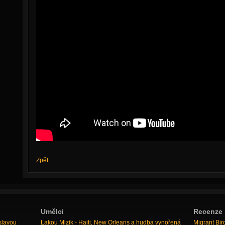
Zpět
Umělci
Recenze
slavou
Lakou Mizik - Haiti, New Orleans a hudba vynořená
Migrant Bir