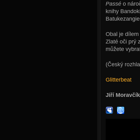
Passé
o nároč
knihy Bandoki
Batukezangie 
Obal je dílem
Zlaté oči prý
můžete vybrat
(Český rozhla
Glitterbeat
Jiří Moravčík