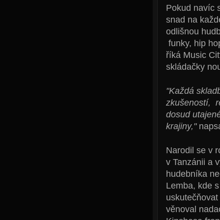
Pokud navíc s
snad na každ
odlišnou hudbu
funky, hip ho
říká Music Cit
skládačky no
"Každá skladb
zkušeností, r
dosud utajen
krajiny,"
napsa
Narodil se v 
v Tanzánii a v
hudebníka nech
Lemba, kde s 
uskutečňovat 
věnoval nadac