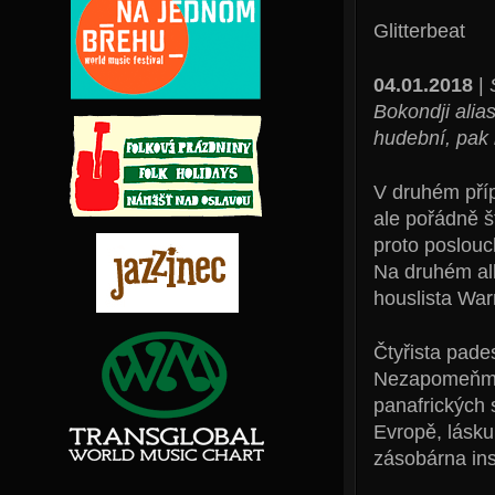
Glitterbeat
04.01.2018
|
Bokondji alia
hudební, pak 
V druhém příp
ale pořádně š
proto poslouc
Na druhém al
houslista War
Čtyřista pades
Nezapomeňme 
panafrických 
Evropě, lásku
zásobárna ins