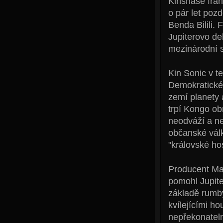
Kinshase fran
o pár let poz
Benda Bilili.
Jupiterovo de
mezinárodní 
Kin Sonic v t
Demokratické 
zemí planety a
trpí Kongo ob
neodváží a ne
občanské válk
"královské ho
Producent Ma
pomohl Jupite
základě rumby
kvílejícími ho
nepřekonateln