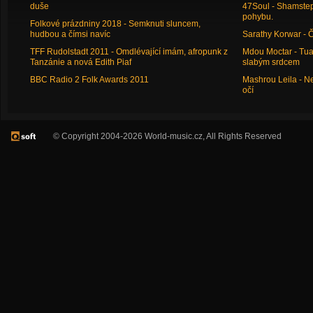
duše
47Soul - Shamstep 
pohybu.
Folkové prázdniny 2018 - Semknuti sluncem,
hudbou a čímsi navíc
Sarathy Korwar - 
TFF Rudolstadt 2011 - Omdlévající imám, afropunk z
Mdou Moctar - Tua
Tanzánie a nová Edith Piaf
slabým srdcem
BBC Radio 2 Folk Awards 2011
Mashrou Leila - N
očí
© Copyright 2004-2026 World-music.cz, All Rights Reserved