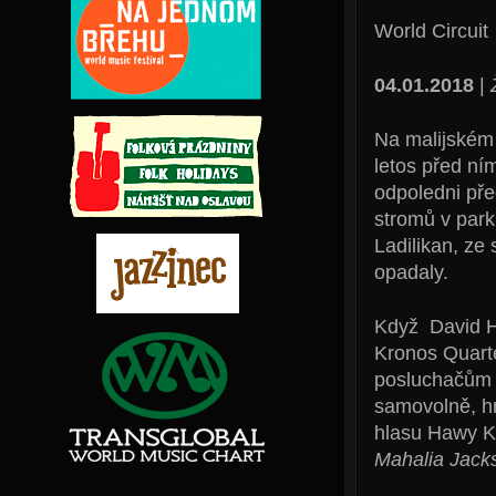
World Circuit
04.01.2018
|
Na malijském 
letos před ním
odpoledni pře
stromů v park
Ladilikan, ze
opadaly.
Když David Ha
Kronos Quart
posluchačům m
samovolně, hn
hlasu Hawy Ka
Mahalia Jacks