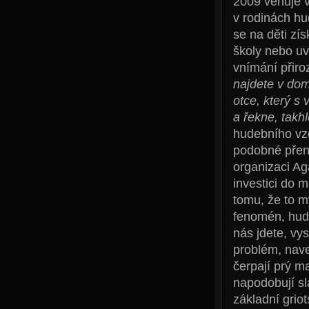
2009 věnuje v
v rodinách hu
se na děti zí
školy nebo uv
vnímání přiro
najdete v dom
otce, který s 
a řekne, takhl
hudebního vz
podobné přeno
organizaci Aga
investici do m
tomu, že to m
fenomén, hude
nás jdete, vys
problém, nave
čerpají prý ma
napodobují sl
základní grio