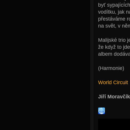
byť sypajících
vodítku, jak 
přestáváme r
na svět, v ně
Malijské trio 
že když to jd
albem dodáva
(Harmonie)
World Circuit
Jiří Moravčík