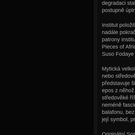
degradaci sta
postupně úpl
Institut polo
nadále pokrač
patrony insti
Pieces of Afr
Suso Fodaye M
Mytická velko
nebo středově
představuje ši
epos z něhož 
středověké ří
neméně fascin
balafonu, bez 
její symbol, 
Originální S