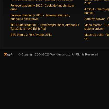
z ulic
Folkové prázdniny 2019 - Cesta do hudebníkovy
duše
47Soul - Shamstep 
pohybu.
Folkové prázdniny 2018 - Semknuti sluncem,
hudbou a čímsi navíc
Sarathy Korwar - 
TFF Rudolstadt 2011 - Omdlévající imám, afropunk z
Mdou Moctar - Tua
Tanzánie a nová Edith Piaf
slabým srdcem
BBC Radio 2 Folk Awards 2011
Mashrou Leila - N
očí
© Copyright 2004-2026 World-music.cz, All Rights Reserved