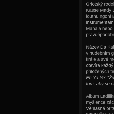
Griotský rod
Kasse Mady D
loutnu ngoni 
instrumentál
Mahala nebo p
pravděpodobně
Název Da Kali
v hudebním gri
krále a své m
otevírá každý
přiložených t
Eh Ya Ye
: "
Ži
tom, aby se n
Album Ladilik
myšlence zách
Věhlasná brit