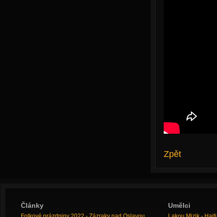
Zpět
Články
Umělci
Folkové prázdniny 2022 - Zázraky nad Oslavou
Lakou Mizik - Hai