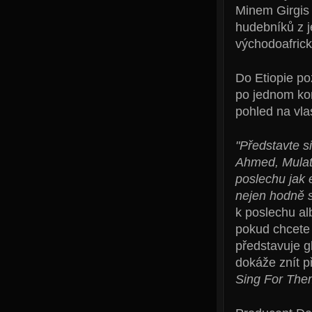
Minem Girgis 
hudebníků z j
východoafrick
Do Etiopie po
po jednom kon
pohled na vlas
"Představte s
Ahmed, Mulatu
poslechu jak 
nejen hodně s
k poslechu alb
pokud chcete 
představuje g
dokáže znít 
Sing For Them