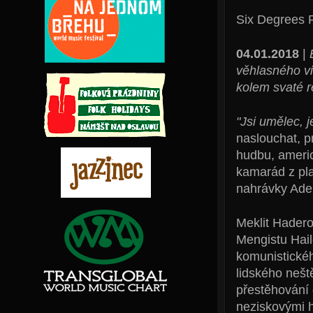
Six Degrees 
04.01.2018
|
věhlasného vi
kolem svaté r
"Jsi umělec, j
naslouchat, p
hudbu, americk
kamarád z pl
nahrávky Adel
Meklit Hadero 
Mengistu Hail
komunistickéh
lidského nešt
přestěhování 
neziskovými 