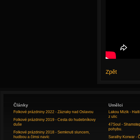
Zpět
Články
Umělci
Folkové prázdniny 2022 - Zázraky nad Oslavou
Lakou Mizik - Hai
z ulic
Folkové prázdniny 2019 - Cesta do hudebníkovy
duše
47Soul - Shamstep 
pohybu.
Folkové prázdniny 2018 - Semknuti sluncem,
hudbou a čímsi navíc
Sarathy Korwar - 