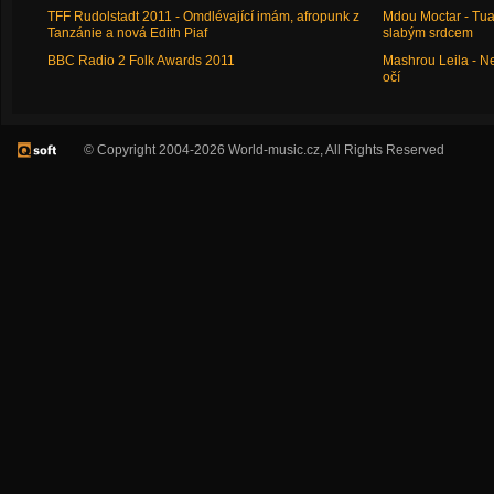
TFF Rudolstadt 2011 - Omdlévající imám, afropunk z
Mdou Moctar - Tua
Tanzánie a nová Edith Piaf
slabým srdcem
BBC Radio 2 Folk Awards 2011
Mashrou Leila - N
očí
© Copyright 2004-2026 World-music.cz, All Rights Reserved