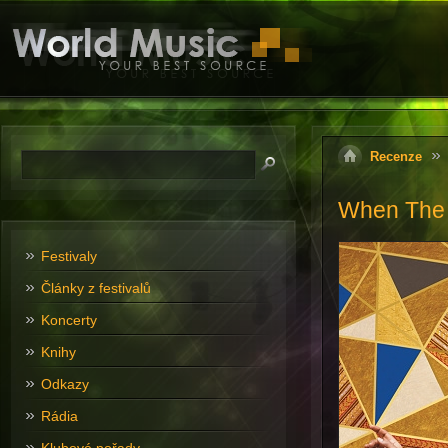
Recenze
When The 
Festivaly
Články z festivalů
Koncerty
Knihy
Odkazy
Rádia