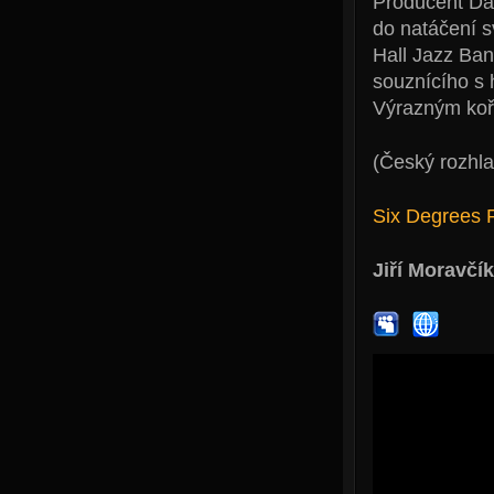
Producent Dan
do natáčení s
Hall Jazz Ban
souznícího s 
Výrazným koře
(Český rozhla
Six Degrees 
Jiří Moravčík