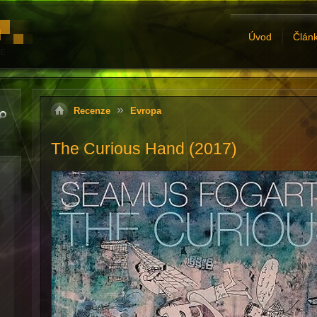
Úvod
Člán
Recenze
Evropa
The Curious Hand (2017)