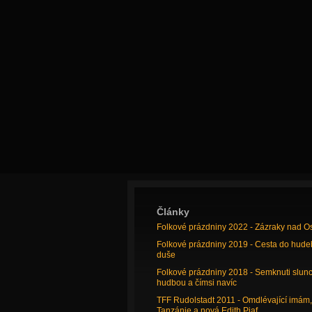
Články
Folkové prázdniny 2022 - Zázraky nad O
Folkové prázdniny 2019 - Cesta do hude
duše
Folkové prázdniny 2018 - Semknuti slun
hudbou a čímsi navíc
TFF Rudolstadt 2011 - Omdlévající imám,
Tanzánie a nová Edith Piaf