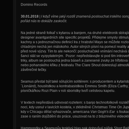
Domino Records
30.01.2018
|
I když víme jaký rozdíl znamená poslouchat irského song
pořád nás to dokáže zaskočit.
Na jedné straně folkař s kytarou a banjem, na druhé elektronik sbíraj
designer avantgardních site specific projektů. Přidejme smysly stimulu
kachny a s jednoznačnou definicí Ira z hrabství Mayo se můžete rozl
chladným nechá jen málokoho. Autor silných písní na pomezí reality a
před nové výzvy. Tím to ale nekončí: posluchačské vnímání nechává o
šanci stát se vyzpytatelným. Pozor: nepředstavujte si pod tím introv
triky, album se poslouchá jedna báseň a zanesené zvuky ze hřbitova 
nebo pohanského křiku z festivalu The Clare Shout dokreslují atmosf
závěrečné tečky.
Seamus přestal být také sólujícím solitérem: s producentem a kytari
´Lionáird), houslistkou a kontrabasistkou Emmou Smith (Eliza Carthy
písničkářkou Rozi Plain v roli sboristky tvoří celistvou kapelu.
V textech nepřestává udivovat rozletem: s banjo technofolkově rozs
noci, kdy usnul v lavicích kostela, v zklidněné
Christmas Time On Jupi
kdy v Chicagu dělal vyhazovače, americana
Van Gogh's Ear
s foukac
zase o raním dojíždění do práce, usuzovat na to z bláznivého videoklipu
Hammondky a Seamusův tesklivý hlas pak dobrušují nářek
Short Bal