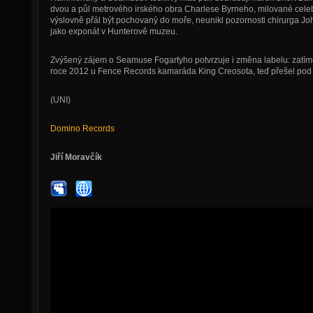
dvou a půl metrového irského obra Charlese Byrneho, milované celebri
výslovně přál být pochovaný do moře, neunikl pozornosti chirurga Jo
jako exponát v Hunterově muzeu.
Zvýšený zájem o Seamuse Fogartyho potvrzuje i změna labelu: zatí
roce 2012 u Fence Records kamaráda King Creosota, teď přešel pod
(UNI)
Domino Records
Jiří Moravčík