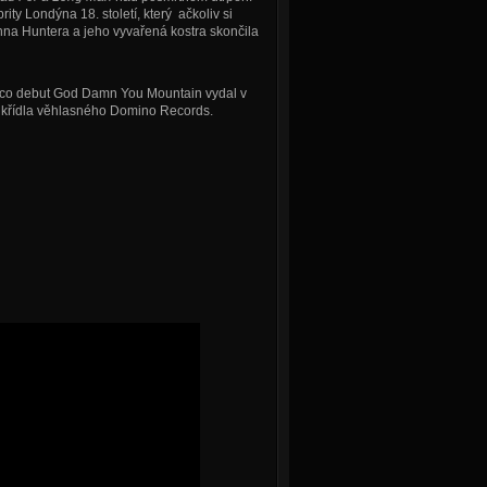
ty Londýna 18. století, který ačkoliv si
hna Huntera a jeho vyvařená kostra skončila
mco debut God Damn You Mountain vydal v
 křídla věhlasného Domino Records.