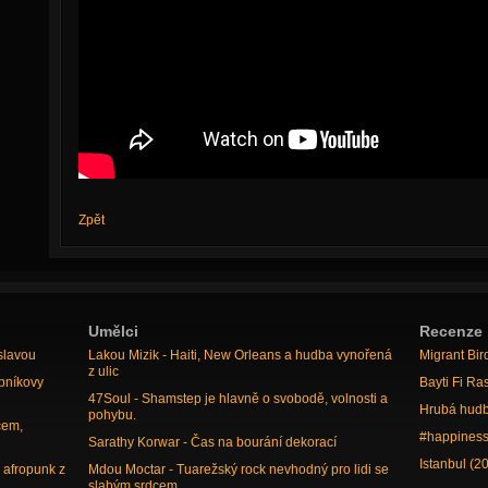
Zpět
Umělci
Recenze
slavou
Lakou Mizik - Haiti, New Orleans a hudba vynořená
Migrant Bir
z ulic
bníkovy
Bayti Fi Ra
47Soul - Shamstep je hlavně o svobodě, volnosti a
Hrubá hudb
pohybu.
cem,
#happiness
Sarathy Korwar - Čas na bourání dekorací
Istanbul (2
 afropunk z
Mdou Moctar - Tuarežský rock nevhodný pro lidi se
slabým srdcem