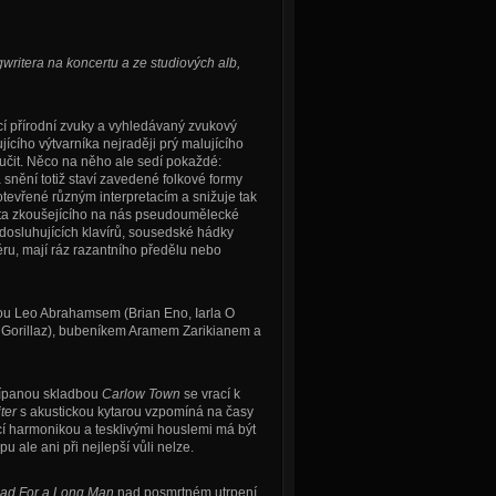
writera na koncertu a ze studiových alb,
ící přírodní zvuky a vyhledávaný zvukový
jícího výtvarníka nejraději prý malujícího
oučit. Něco na něho ale sedí pokaždé:
 snění totiž staví zavedené folkové formy
tevřené různým interpretacím a snižuje tak
erta zkoušejícího na nás pseudoumělecké
dosluhujících klavírů, sousedské hádky
éru, mají ráz razantního předělu nebo
stou Leo Abrahamsem (Brian Eno, Iarla O
, Gorillaz), bubeníkem Aramem Zarikianem a
křípanou skladbou
Carlow Town
se vrací k
ter
s akustickou kytarou vzpomíná na časy
í harmonikou a tesklivými houslemi má být
 ale ani při nejlepší vůli nelze.
lad For a Long Man
nad posmrtném utrpení