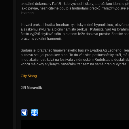
aktuálně dokonce v Paříži - kde vychodili školy, tuarežskou identitu p
jako pevné, nezničitelné pouto s hodnotami předků.
"Toužím po své z
Imarhan.
Inovací prošla i hudba Imarhan: rytmicky méně hypnotickou, otevřeno
alžírskému stylu rai a bicím namísto perkusí. Kytarista Iyad Ag Ibrah
často vyjíždí chytlavá sóla a hlasem řeže doslova prostor. Ženské sbo
pracují s vokální harmonií.
Sadam je bratranec tinariwenského basisty Eyadou Ag Lecheho. Ten
a znovu se ujal produkce alba. To do vás sice posluchačsky strčí, má
jinou zkušenost: když na festivalu v německém Rudolstadtu dostali sk
končil málokdy slyšeným tanečním tranzem na samé hranici výdrže.
City Slang
Jiří Moravčík