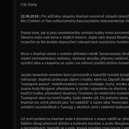
City Slang
22.06.2018
|
Pro alžírskou skupinu Imarhan nesmírně zásadní okamži
film Children of Tam světoznámého francouzského dokumentaristy V
Pokud víme, jak si jeho neortodoxního snímání hudby mimo koncertní 
Stevens nebo naši Irena a Vojtěch Havlovi, dojde nám dopad filmař
rockerům se tím dostalo doporučení vstoupit mezi nezávislou hudební 
Moon s Imarhan strávil v rodném alžírském městě Tamanrassetu čtrná
vlastní minimalistickou metodou, sledoval zkoušky, přípravu natáčení,
vyznění alba a s kapelou se vydal i na náhorní pouštní plošinu Ass
Jazyku tamashek nemáme šanci porozumět a tuarežští nomádi bývají o
nahrazuje: dopředu probuzuje zájem o hudbu, které na Západě zkratk
Tuaregové assouf - nedefinovatelný svazek nostalgie, touhy, smutku a
znalce Andy Morgana: představme si za tím i vzpomínky na všechno, co
tradiční hudba, převedený skupinou Tinariwen do moderního hudební
Tuaregové staví na roveň hudby, často daleko výš. Do jednoho slova p
Imarhan lze volně přeložit jako "mí nejbližší" a název alba Temet jako
solidární sounáležitosti s Tuaregy z okolních zemí i ostatními kulturam
Už první pohled na Imarhan vede k domněnce o snaze odlišit se: před
šátkům dávají přednost džínám a koženým bundám a podle Morgana se
a perspektivách. Narodili se v exilu, krvavá povstání znají pouze z vyp