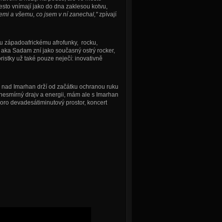
řesto vnímají jako do dna zaklesou kotvu,
emi a všemu, co jsem v ní zanechal,"
zpívají
u západoafrickému afrofunky, rocku,
im aka Sadam zní jako současný ostrý rocker,
ristky už také pouze neječí: inovativně
 nad Imarhan drží od začátku ochranou ruku
 nesmírný drajv a energii, mám ale s Imarhan
oro devadesátiminutový prostor, koncert