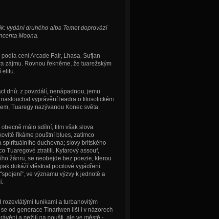
k: vydání druhého alba Temet doprovází
incenta Moona.
podia cení Arcade Fair, Lhasa, Sufjan
ova zájmu. Rovnou řekněme, že tuarežským
elitu.
ct dnů: z povzdálí, nenápadnou, jemu
 naslouchal vyprávění leadra o filosofickém
ekrem, Tuaregy nazývanou Konec světa.
becně málo sdílní, film však slova
ovitě říkáme pouštní blues, zatímco
 spirituálního duchovna; slovy britského
 Tuaregové ztratili. Kytarový assouf,
ho žánru, se neobejde bez poezie, kterou
ak dokáží vtěstnat pocitové vyjádření:
 "spojení", ve významu výzvy k jednotě a
i.
 rozevlátými tunikami a turbanovitým
 od generace Tinariwen liší i v názorech
rávění a nežijí na poušti, ale ve městě -