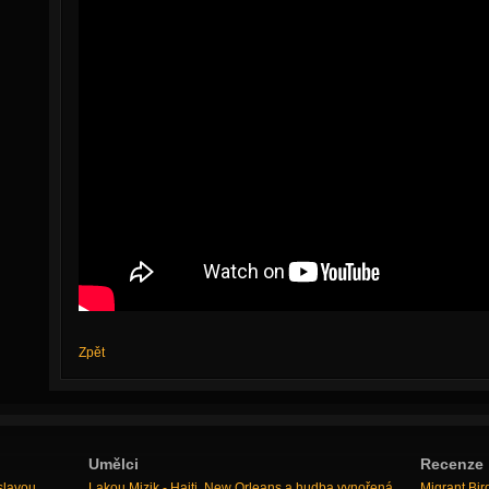
Zpět
Umělci
Recenze
slavou
Lakou Mizik - Haiti, New Orleans a hudba vynořená
Migrant Bir