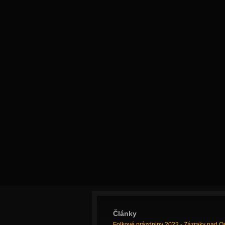
Články
Folkové prázdniny 2022 - Zázraky nad O