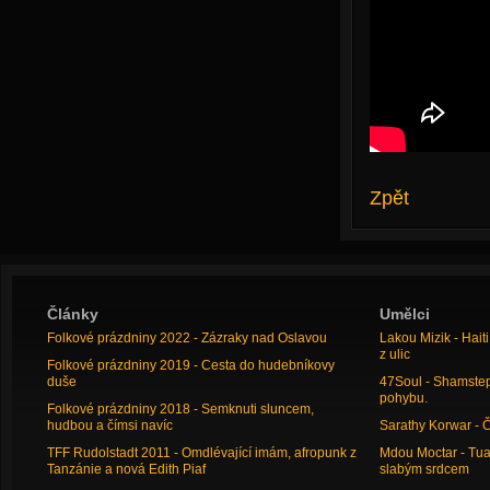
Zpět
Články
Umělci
Folkové prázdniny 2022 - Zázraky nad Oslavou
Lakou Mizik - Hai
z ulic
Folkové prázdniny 2019 - Cesta do hudebníkovy
duše
47Soul - Shamstep 
pohybu.
Folkové prázdniny 2018 - Semknuti sluncem,
hudbou a čímsi navíc
Sarathy Korwar - 
TFF Rudolstadt 2011 - Omdlévající imám, afropunk z
Mdou Moctar - Tua
Tanzánie a nová Edith Piaf
slabým srdcem