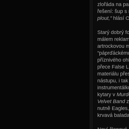
zlořáda na p
řešení: šup s
plout,"
hlásí C
Starý dobrý fo
málem reklamn
artrockovou m
"páprďáckému"
příznivého oh
přece False L
materiálu pře
nástupu, i ta
instrumentál
kytary v
Murde
Velvet Band
z
nutně Eagles,
krvavá balada 