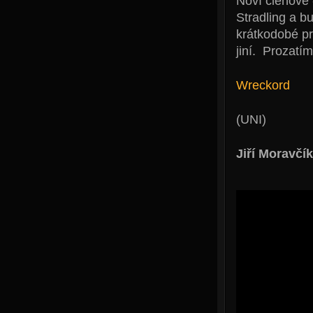
Noví členové 
Stradling a bu
krátkodobé pr
jiní. Prozatím
Wreckord
(UNI)
Jiří Moravčí