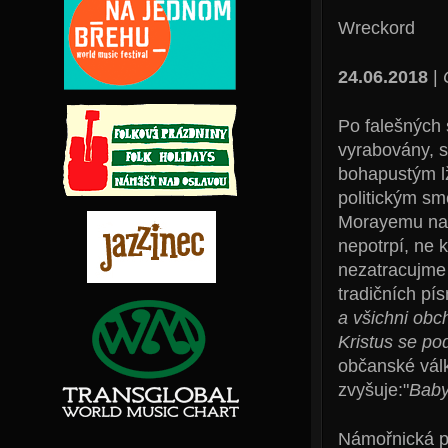
Wreckord
24.06.2018
|
Po falešných 
vyrabovány, 
bohapustým lž
politickým sm
Morayemu nabí
nepotrpí, ne 
nezatracujme 
tradičních pí
a všichni obc
Kristus se pod
občanské válk
zvyšuje:"
Baby
Námořnická po