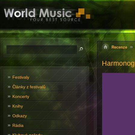
Recenze
Harmonogr
Festivaly
Články z festivalů
Koncerty
Knihy
Odkazy
Rádia