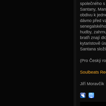
společného s 
Santany, Man
obdivu k jedn
dávno před v
senegalského
hudby, zahrnu
bratři znají d
kytaristově ú
Santana složi
(Pro Český ro
Soulbeats Re
Jiří Moravčík