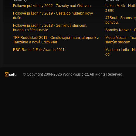
Folkové prázdniny 2022 - Zázraky nad Oslavou
Lakou Mizik - Hai
z ulic
Folkové prázdniny 2019 - Cesta do hudebníkovy
duše
47Soul - Shamstep 
pohybu.
Folkové prázdniny 2018 - Semknuti sluncem,
hudbou a čímsi navíc
Sarathy Korwar - 
TFF Rudolstadt 2011 - Omdlévající imám, afropunk z
Mdou Moctar - Tua
Tanzánie a nová Edith Piaf
slabým srdcem
BBC Radio 2 Folk Awards 2011
Mashrou Leila - N
očí
© Copyright 2004-2026 World-music.cz, All Rights Reserved