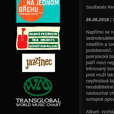
Soulbeats Re
26.08.2018
|
Napřímo se ne
sedmdesátiletí
mladším a své
podobenství, 
pokrytecké bla
patří mezi ne
trénovaný bor
proti muži ta
nepřestává bý
neoddělitelné 
naslouchat ch
schopné opic
Album vychází