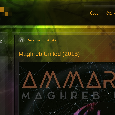
Úvod
Člán
Recenze
Afrika
Maghreb United (2018)