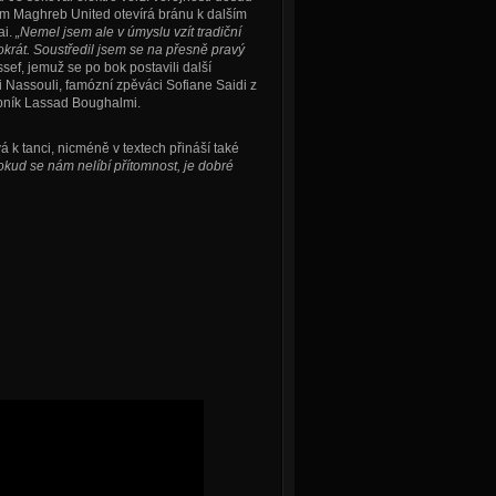
em Maghreb United otevírá bránu k dalším
ai.
„Nemel jsem ale v úmyslu vzít tradiční
okrát. Soustředil jsem se na přesně pravý
sef, jemuž se po bok postavili další
Nassouli, famózní zpěváci Sofiane Saidi z
bník Lassad Boughalmi.
 k tanci, nicméně v textech přináší také
okud se nám nelíbí přítomnost, je dobré