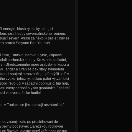
nergie, hlásá rytmicky strhující
udoucnosti hudby severoafrického regionu.
jící severní Afriku za několik set let, kdy se
ktro prorok Sofyann Ben Youssef.
lžírsko, Tunisko,Maroko, Lybie, Západní
dali berberské kmeny. Ke vzniku unikátní,
 břeh Středozemního moře arabskými kupci a
tavy Tanger a Oran se pak staly symbolem
doucí spojení nenaznačuje: přemýšlí spíš v
o zvuku, jehož rytmickou páteř vytváří bicí
sobil revoluci v západní popmusic: hip hop,
tu nikdy nedosáhly tak globálních úspěchů
uci v severoafrické hudbě.
, v Tunisku se jím oslovují neznámí lidé,
moc známý, zato po přestěhování do
 na pevný podstavec tuarežskou rockovou
 08 šokoval elektro verzí veřejnosti dosud