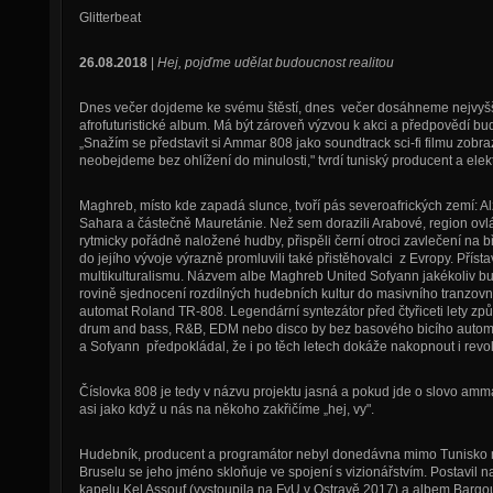
Glitterbeat
26.08.2018
|
Hej, pojďme udělat budoucnost realitou
Dnes večer dojdeme ke svému štěstí, dnes večer dosáhneme nejvyšší e
afrofuturistické album. Má být zároveň výzvou k akci a předpovědí b
„Snažím se představit si Ammar 808 jako soundtrack sci-fi filmu zobrazu
neobejdeme bez ohlížení do minulosti," tvrdí tuniský producent a ele
Maghreb, místo kde zapadá slunce, tvoří pás severoafrických zemí: A
Sahara a částečně Mauretánie. Než sem dorazili Arabové, region ovlá
rytmicky pořádně naložené hudby, přispěli černí otroci zavlečení na
do jejího vývoje výrazně promluvili také přistěhovalci z Evropy. Přís
multikulturalismu. Názvem albe Maghreb United Sofyann jakékoliv bu
rovině sjednocení rozdílných hudebních kultur do masivního tranzovníh
automat Roland TR-808. Legendární syntezátor před čtyřiceti lety způ
drum and bass, R&B, EDM nebo disco by bez basového bicího automa
a Sofyann předpokládal, že i po těch letech dokáže nakopnout i revol
Číslovka 808 je tedy v názvu projektu jasná a pokud jde o slovo ammar
asi jako když u nás na někoho zakřičíme „hej, vy".
Hudebník, producent a programátor nebyl donedávna mimo Tunisko 
Bruselu se jeho jméno skloňuje ve spojení s vizionářstvím. Postavil
kapelu Kel Assouf (vystoupila na FvU v Ostravě 2017) a albem Bargou