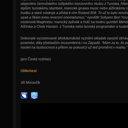
utajeného černošského súfijského tranzovního rituálu z Tuniska. Alb
stylům: tuniskému stambeli, marocké gnawa music nebo alžírskému r
hudbu a staré nástroje a přidat k nim Roland 808. To už to bylo mnoh
opak a říkám tomu reverzní orientalismus,"
vysvětlil Sofyann Ben Yous
osobnosti Maghrebu: marocký zpěvák a hráč na loutnu guimbri Mehdi 
Alžírska a Cheb Hassen z Tuniska nebo tuniský programátor a hude
Dokonale vycizelované afrofuturistické vyznění skladeb opojně strhává
poselství, díky překladům srozumitelná i na Západě.
"Mám za to, že p
myslet na budoucnost a přitom se pokusit ji už teď proměnit v realitu."
(pro Český rozhlas)
Glitterbeat
Jiří Moravčík