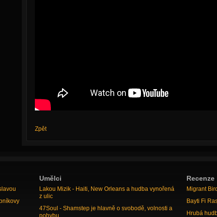
Zpět
Umělci
Recenze
slavou
Lakou Mizik - Haiti, New Orleans a hudba vynořená
Migrant Bir
z ulic
bníkovy
Bayti Fi Ra
47Soul - Shamstep je hlavně o svobodě, volnosti a
Hrubá hudb
pohybu.