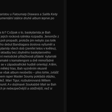
ristou u Fatoumaty Diawara a Salifa Keity
trumentální stálice druhé album teprve po
a to? Cožpak o to, baskytarista je Bah
jejich rocková rytmika rozpadla. Jenomže z
poli propadli, protože jim nebylo zas tolik
 Jeho debut Bandiagara doslova vyšuměl a
aristy všech dob (zemřel letos v květnu),
vé skladby bez zbytného baskytarového
ní melodické přitažlivosti přátelé: kytaristé
Samaké s kamalengoni a dvě mimořádné
se v západoafrické hudbě orientují. A těm,
cně měkký hlas, Bah vyzněním vkusně
e však album neobešlo – přes tohle, zvlášť
hem raper Master Soumy pokládá otázku,
ádež.
Wari Tigui
, rozbubnovaná Willem
munit. A v dojímavé
Soukabbè Mali
se Bah
ích je nebezpečnější a obtížnější, než si