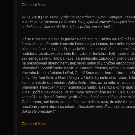
Clermont Music
27.11.2018
|
Pro samou práci (je kapelníkem Oumou Sangaré, baskyta
a vede vlastní kvarteto Le Bandia Jazz) vydává zpívající malijská ins
sedmi letech. Jak se ale říká, kdo si počká, ten se dočká.
Už se ti nechce jen sloužit jiným? Natoč album. Otázka ale zní, máš n
famózní a soudě podle koncertů Fatoumaty a Oumou, bez něho by se 
historie známe tolik případů, kdy skvělí instrumentalisté na autorském 
naděleno, že obavy, jak z toho Bah vybruslí tentokrát, byly namístě.
žák senegalského Habiba Faye, asi nejlepšího západoafrického baskyt
na pokračování dlouho nemyslel; raději sbíral síly. Svižné afropopo
předvádění (vystřiženého nejvíc ve skladbě
Planette
) vytáhli do parád
Yacouba Koné a Antoine LeRoi, Cherif Soumano s korou, Harouna 
zpěvačky: Ami Koité a Hawa Maiga. Už tohle by mělo stačit všem, kdo 
kteří ne: zkuste si představit Salifa Keitu. Toho, až na odlišný, vrou
připomíná. I horováním pro negriotskou hudbu. Bez rad a komentářů s
v Mali, pořád vlak nejede. Ve strunami rozezvoněné
Kalan Ko
si s Ba
kdo může za špatné školství, jestli vláda, učitelé nebo flákající se ml
Calhounem, radí investovat, na úkor vlastního luxusu, do místních ko
procítěně znovu obrací na mladé:
„Neutíkejte pryč. Život v cizích zem
dokážete představit.“
Clermont Music