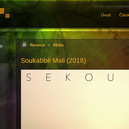
Úvod
Člán
Recenze
Afrika
Soukabbè Mali (2018)