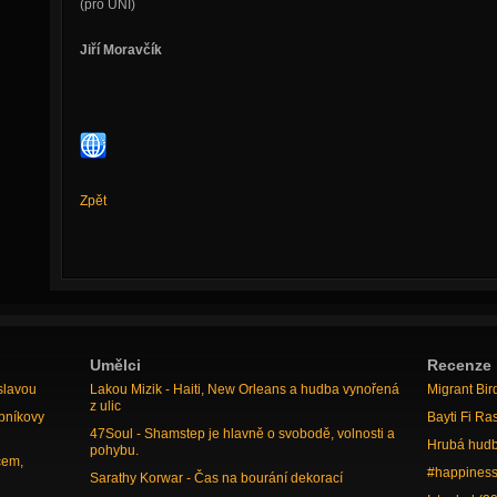
(pro UNI)
Jiří Moravčík
Zpět
Umělci
Recenze
slavou
Lakou Mizik - Haiti, New Orleans a hudba vynořená
Migrant Bir
z ulic
bníkovy
Bayti Fi Ra
47Soul - Shamstep je hlavně o svobodě, volnosti a
Hrubá hudb
pohybu.
cem,
#happiness
Sarathy Korwar - Čas na bourání dekorací