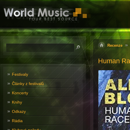
Recenze
Human Ra
Festivaly
Články z festivalů
Koncerty
Knihy
Odkazy
Rádia