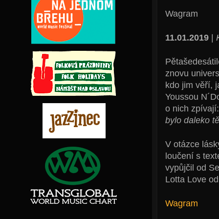
Wagram
11.01.2019
|
Pětašedesátil
znovu universá
kdo jim věří,
Youssou N´Dou
o nich zpívají
bylo daleko t
V otázce lásk
loučení s tex
vypůjčil od S
Lotta Love od
Wagram