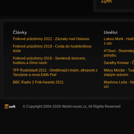
Zpět
Články
Umělci
Folkové prázdniny 2022 - Zázraky nad Oslavou
Lakou Mizik - Hai
z ulic
Folkové prázdniny 2019 - Cesta do hudebníkovy
duše
47Soul - Shamstep 
pohybu.
Folkové prázdniny 2018 - Semknuti sluncem,
hudbou a čímsi navíc
Sarathy Korwar - 
TFF Rudolstadt 2011 - Omdlévající imám, afropunk z
Mdou Moctar - Tua
Tanzánie a nová Edith Piaf
slabým srdcem
BBC Radio 2 Folk Awards 2011
Mashrou Leila - N
očí
© Copyright 2004-2026 World-music.cz, All Rights Reserved