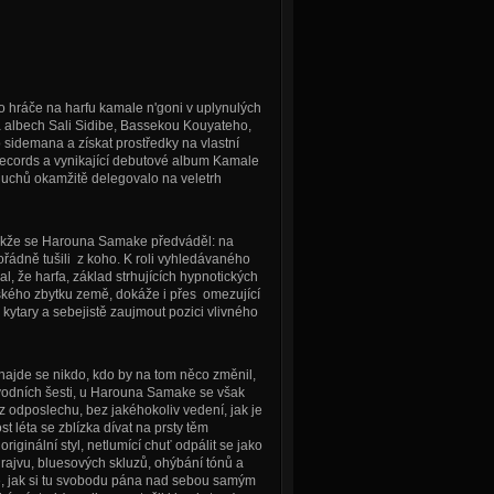
 hráče na harfu kamale n'goni v uplynulých
na albech Sali Sidibe, Bassekou Kouyateho,
 sidemana a získat prostředky na vlastní
ecords a vynikající debutové album Kamale
duchů okamžitě delegovalo na veletrh
 takže se Harouna Samake předváděl: na
 pořádně tušili z koho. K roli vyhledávaného
zal, že harfa, základ strhujících hypnotických
ského zbytku země, dokáže i přes omezující
kytary a sebejistě zaujmout pozici vlivného
najde se nikdo, kdo by na tom něco změnil,
původních šesti, u Harouna Samake se však
 z odposlechu, bez jakéhokoliv vedení, jak je
 léta se zblízka dívat na prsty těm
riginální styl, netlumící chuť odpálit se jako
rajvu, bluesových skluzů, ohýbání tónů a
te, jak si tu svobodu pána nad sebou samým