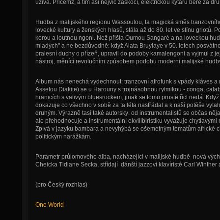
užívá. Přičemž, a tím asi nejvíc zaskočí, elektrickou kytaru bere za dru
Hudba z malijského regionu Wassoulou, ta magická směs tranzovníh
lovecké kultury a ženských hlasů, stála až do 80. let ve stínu griotů
korou a loutnou ngoni. Než přišla Oumou Sangaré a na loveckou hudbu
mladých" a ne bezdůvodně: když Alata Bruylaye v 50. letech posvátnou
pralesní duchy o přízeň, upravil do podoby kamalengoni a vyjmul z j
nástroj, měnící revolučním způsobem podobu moderní malijské hudby
Album nás nenechá vydechnout: tranzovní afrofunk s vpády kláves a 
Assetou Diakite) se u Harouny s trojnásobnou rytmikou - conga, calab
hranicích s valivým bluesrockem, jinak se tomu prostě říct nedá. Když
dokazuje co všechno v sobě za ta léta nastřádal a k naší potěše vytah
druhým. Výrazně tasí také autorsky: od instrumentalistů se občas ně
ale přehodnocuje a instrumentální ekvilibiristiku vyvažuje chytlavý
Zpívá v jazyku bambara a nevyhýbá se ošemetným tématům africké 
politickým narážkám.
Parametr průlomového alba, nacházející v malijské hudbě nová východ
Cheicka Tidiane Secka, střídají dánští jazzoví klavíristé Carl Winther
(pro Český rozhlas)
One World