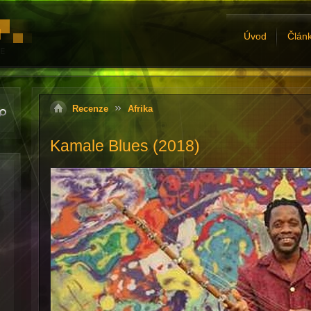
Úvod
Člán
Recenze
Afrika
Kamale Blues (2018)