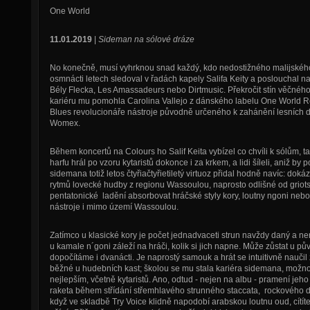
One World
11.01.2019
|
Sideman na sólové dráze
No konečně, musí vyhrknou snad každý, kdo nedostižného malijského
osmnácti letech sledoval v řadách kapely Salifa Keity a poslouchal 
Bély Flecka, Les Amassadeurs nebo Dirtmusic. Překročit stín věčného
kariéru mu pomohla Carolina Vallejo z dánského labelu One World R
Blues revolucionáře nástroje původně určeného k zahánění lesních 
Womex.
Během koncertů na Colours ho Salif Keita vybízel co chvíli k sólům,
harfu hrál po vzoru kytaristů dokonce i za krkem, a lidi šíleli, aniž by
sidemana totiž letos čtyřiačtyřietiletý virtuoz přidal hodně navíc: doká
rytmů lovecké hudby z regionu Wassoulou, naprosto odlišné od griot
pentatonické ladění absorbovat hráčské styly kory, loutny ngoni nebo 
nástroje i mimo území Wassoulou.
Zatímco u klasické kory je počet jednadvaceti strun navždy daný a ne
u kamale n´goni záleží na hráči, kolik si jich napne. Může zůstat u 
dopočítáme i dvanácti. Je naprostý samouk a hrát se intuitivně naučil
běžné u hudebních kast; školou se mu stala kariéra sidemana, možnost
nejlepším, včetně kytaristů. Ano, odtud - nejen na albu - pramení jeho o
raketa během střídání střemhlavého strunného staccata, rockového d
když ve skladbě Try Voice klidně napodobí arabskou loutnu oud, cítí