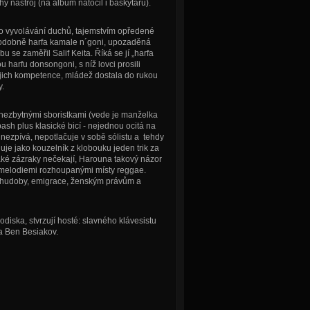
hý nástroj (na album natočil i baskytaru).
o vyvolávání duchů, tajemstvím opředené
. Podobně harfa kamale n´goni, upozaděná
 se zaměřil Salif Keita.
Říká se jí „harfa
 harfu donsongoni, s níž lovci prosili
ejich kompetence, mládež dostala do rukou
.
nezbytnými sboristkami (vede je manželka
ash plus klasické bicí - nejednou ocitá na
 nezpívá, nepotlačuje v sobě sólistu a tehdy
uje jako kouzelník z klobouku jeden trik za
jaké zázraky nečekají, Harouna takový názor
mi melodiemi rozhoupanými místy reggae.
chudoby, emigrace, ženským právům a
iska, stvrzují hosté: slavného klávesistu
 a Ben Besiakov.