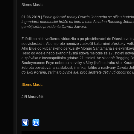
Sterns Music
01.06.2019
|
Podle griotské rodiny Dawda Jobarteha se píšou hudební
legendární mandinské hráče na koru a otec Amadou Bansang Jobart
gambijského presidenta Dawda Jawara.
Zdědil po nich veškerou virtuozitu a po přestěhování do Dánska vním
souvislostech. Abum proto nemůže zaskočit kulturními přeskoky: vel
Afro Blue od kubánského perkusisty Mongo Santamaría s elektrifikov
Hello od Adele nebo skandinávská lidová melodie ze 17. století dotv
a zpěváka o kosmopolitním griotovi 21. století. Ve skladbě Begging
Souleymanem Feye neberou servítky s žáky jistého druhu škol Koránu 
žebrota považována za slabost, jim říkají talibé a naštvaný Dawda Jo
do škol Koránu, zajímalo by mě ale, proč šestileté děti nutí chodit po 
Sterns Music
Jiří Moravčík