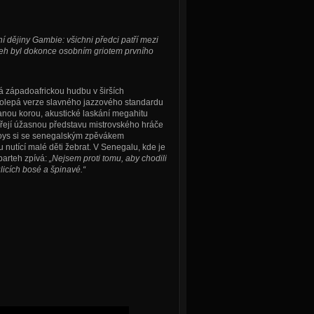
 dějiny Gambie: všichni předci patří mezi
eh byl dokonce osobním griotem prvního
á západoafrickou hudbu v širších
kolepá verze slavného jazzového standardu
anou korou, akustické laskání megahitu
ářejí úžasnou představu mistrovského hráče
 Boys si se senegalským zpěvákem
nutící malé děti žebrat. V Senegalu, kde je
barteh zpívá:
„Nejsem proti tomu, aby chodili
ulicích bosé a špinavé.“