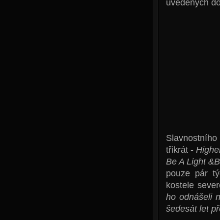
uvedených do
Slavnostního 
třikrát -
Highe
Be A Light
&
B
pouze pár t
kostele sever
ho odnášeli n
šedesát let p