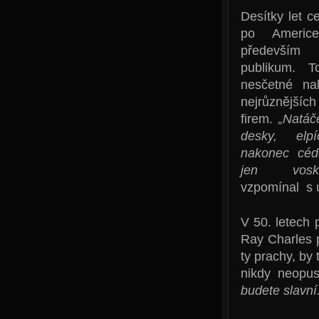
Desítky let c
po Americ
především
publikum. T
nesčetné na
nejrůznější
firem.
„Natáč
desky, elp
nakonec céd
jen vosk
vzpomínal s 
V 50. letech 
Ray Charles p
ty prachy, by 
nikdy neopu
budete slavní.