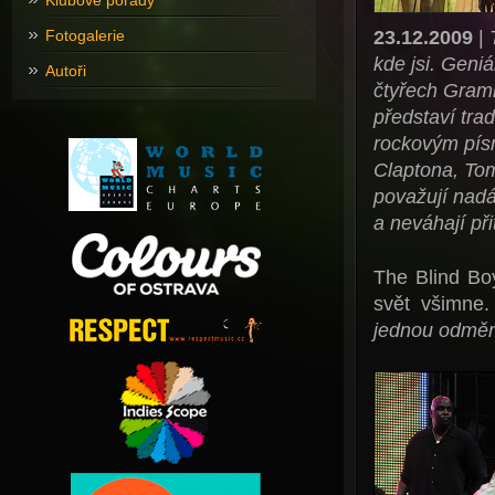
Klubové pořady
23.12.2009
|
Fotogalerie
kde jsi. Geniá
Autoři
čtyřech Gramm
představí trad
rockovým písn
Claptona, Tom
považují nadá
a neváhají př
The Blind Boy
svět všimne.
jednou odmění