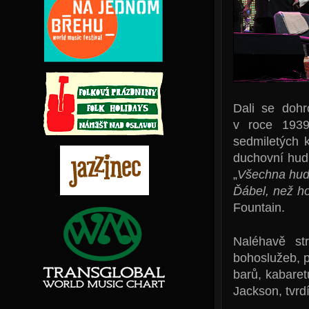
Dali se doh
v roce 1939.
sedmiletých 
duchovní hudb
„
Všechna hudb
Ďábel, než ho
Fountain.
Naléhavě str
bohoslužeb, 
barů, kabaret
Jackson, tvrdí