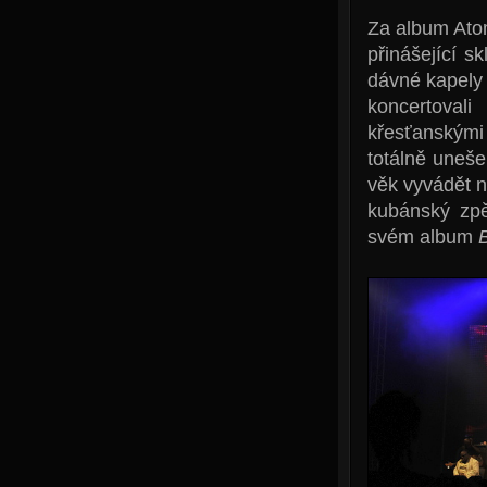
Za album Atom
přinášející s
dávné kapely 
koncertoval
křesťanskými 
totálně uneš
věk vyvádět n
kubánský zpě
svém album