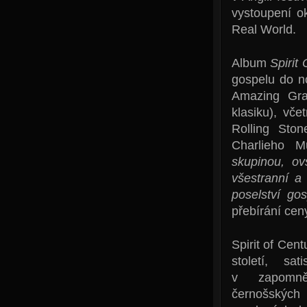
vystoupení o
Real World.
Album
Spirit
gospelu do n
Amazing Gra
klasiku), vč
Rolling Sto
Charlieho M
skupinou, o
všestranní a
poselství go
přebírání ce
Spirit of Cen
století, sa
v zapomněn
černošských 