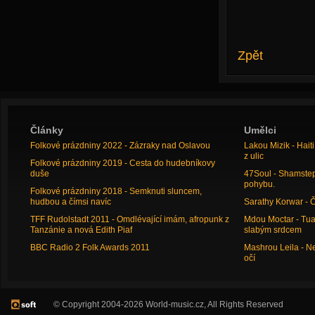
Zpět
Články
Umělci
Folkové prázdniny 2022 - Zázraky nad Oslavou
Lakou Mizik - Hai
z ulic
Folkové prázdniny 2019 - Cesta do hudebníkovy
duše
47Soul - Shamstep 
pohybu.
Folkové prázdniny 2018 - Semknuti sluncem,
hudbou a čímsi navíc
Sarathy Korwar - 
TFF Rudolstadt 2011 - Omdlévající imám, afropunk z
Mdou Moctar - Tua
Tanzánie a nová Edith Piaf
slabým srdcem
BBC Radio 2 Folk Awards 2011
Mashrou Leila - N
očí
© Copyright 2004-2026 World-music.cz, All Rights Reserved