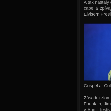
A tak nastaly
capella zpív
Elvisem Presl
Gospel at Col
Zásadní zlom 
Fountain, Jim
v Anglii fes