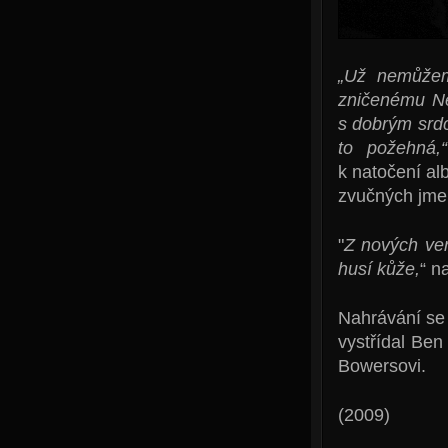
„Už nemůžeme
zničenému Ne
s dobrým srd
to požehná,“
k natočení al
zvučných jme
"
Z nových ver
husí kůže,
“ n
Nahrávání se 
vystřídal Ben
Bowersovi.
(2009)