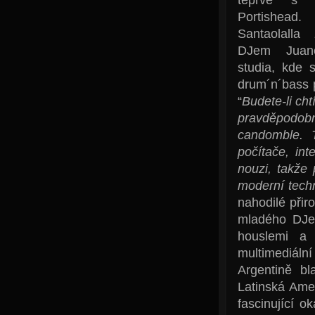
Portishead
Santaolalla
DJem Juan
studia, kde 
drum´n´bass 
“
Budete-li ch
pravděpodo
candomble. 
počítače, in
nouzi, takže
moderní tech
nahodilé přir
mladého DJe 
houslemi a 
multimediální
Argentině bl
Latinská Amer
fascinující o