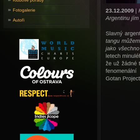
Klubové pořady
23.12.2009
|
Fotogalerie
Argentinu jím 
Autoři
Slavný argent
tangu můžeme
jako všechno
letech minulé
že už žádné t
fenomenální 
Gotan Project