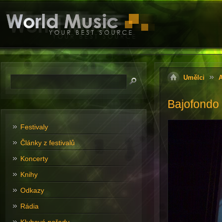
Umělci
A
Bajofondo
Festivaly
Články z festivalů
Koncerty
Knihy
Odkazy
Rádia