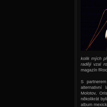
kolik mých př
raději vzal 
magazín fRoo
S partnerem
alternativní
Molotov, Ori
několikrát by
album mexick