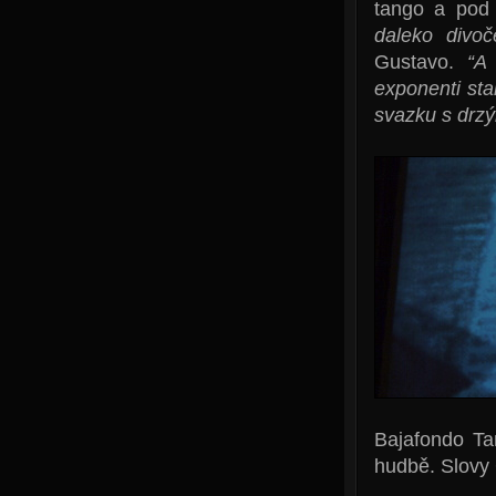
tango a pod 
daleko divoč
Gustavo.
“A
exponenti sta
svazku s drz
Bajafondo Ta
hudbě. Slovy 