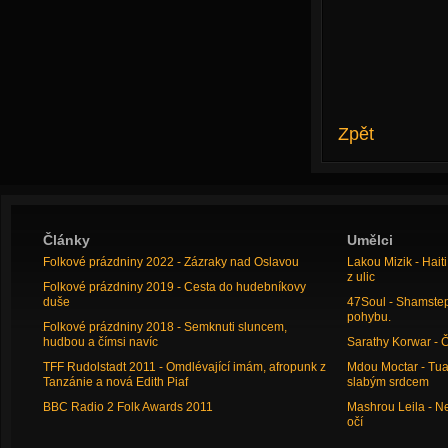
Zpět
Články
Umělci
Folkové prázdniny 2022 - Zázraky nad Oslavou
Lakou Mizik - Hai
z ulic
Folkové prázdniny 2019 - Cesta do hudebníkovy
duše
47Soul - Shamstep 
pohybu.
Folkové prázdniny 2018 - Semknuti sluncem,
hudbou a čímsi navíc
Sarathy Korwar - 
TFF Rudolstadt 2011 - Omdlévající imám, afropunk z
Mdou Moctar - Tua
Tanzánie a nová Edith Piaf
slabým srdcem
BBC Radio 2 Folk Awards 2011
Mashrou Leila - N
očí