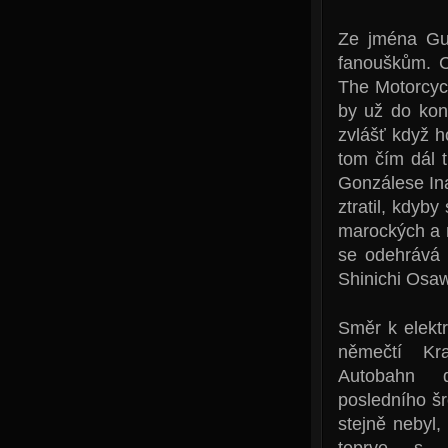
Ze jména Gus
fanouškům. C
The Motorcyc
by už do kon
zvlášť když h
tom čím dál t
Gonzálese Ina
ztratil, kdyb
marockých a m
se odehrává 
Shinichi Osaw
Směr k elektr
němečtí Kra
Autobahn d
posledního šr
stejně nebyl,
teprve s 