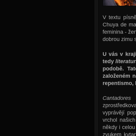
V textu písn
Chuya de mat
feminina - že
dobrou zimu s
U vás v kraj
tedy
literatu
podobě. Ta
založeném n
repentismo, 
Cantadores r
zprostředkova
vyprávějí pop
vrchol našich
někdy i celou
zvukem kytar