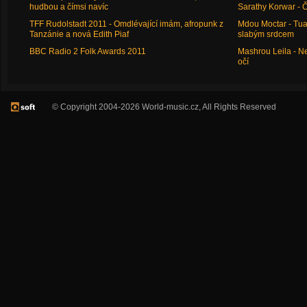
hudbou a čímsi navíc
Sarathy Korwar - 
TFF Rudolstadt 2011 - Omdlévající imám, afropunk z
Mdou Moctar - Tua
Tanzánie a nová Edith Piaf
slabým srdcem
BBC Radio 2 Folk Awards 2011
Mashrou Leila - N
očí
© Copyright 2004-2026 World-music.cz, All Rights Reserved