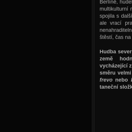
Berlíně, hude
multikulturní
spojila s dal
ale vrací pr
nenahraditel
štěstí, čas na
Hudba sever
země hodně
vycházející 
směru velmi 
frevo
nebo
taneční slož