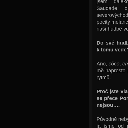
jsem dale
Saudade ob
severových
pocity melanch
naší hudbě ve
Do své hudby
k tomu vede
Ano,
côco
,
em
mě naprosto 
rytmů.
Proč jste vl
se přece Po
nejsou….
Původně nebyl
já jsme od n