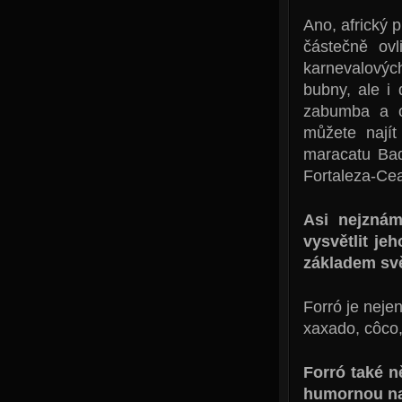
Ano, africký p
částečně ov
karnevalovýc
bubny, ale i
zabumba a o
můžete najít
maracatu Baq
Fortaleza-Cear
Asi nejzná
vysvětlit je
základem sv
Forró je nejen
xaxado, côco,
Forró také n
humornou n