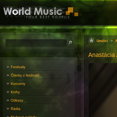
Umělci
A
Anastácia
Festivaly
Články z festivalů
Koncerty
Knihy
Odkazy
Rádia