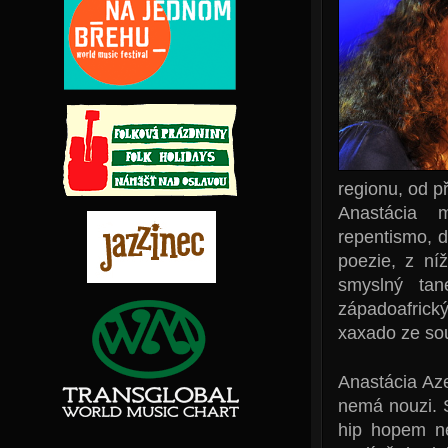
regionu, od p
Anastácia m
repentismo, d
poezie, z ní
smyslný tan
západoafrick
xaxado ze so
Anastácia Aze
nemá nouzi. S
hip hopem ne