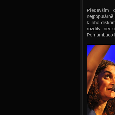
Především d
nejpopulárně
k jeho diskrim
rozdíly neex
Pernambuco ho