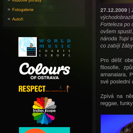
Klubové pořady
27.12.2009
|
Fotogalerie
východobrazil
Autoři
Forteleza po 
ovšem spustí,
národa Tupi s
co zabíjí žáby
Pro déšť obe
filosofie, z
amanaiara, Pá
své poslední 
Zpívá na něm
reggae, funky,