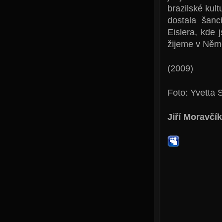
brazilské kul
dostala šanc
Eislera, kde
žijeme v Něm
(2009)
Foto: Yvetta 
Jiří Moravčík