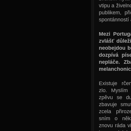
vtipu a živel
publikem, př
spontánností
Mezi Portug
zvlášť důlež
neobejdou 
dozpívá pís
nepláče. Z
melanchonic
Existuje rče
zlo. Myslím 
zpěvu se du
zbavuje smu
zcela přiroz
sním o něk
znovu ráda v