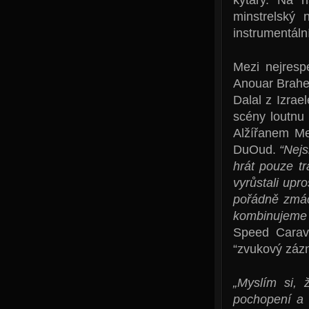
minstrelský 
instrumentál
Mezi nejresp
Anouar Brahe
Dalal z Izrae
scény loutnu
Alžířanem Me
DuOud.
“Nejs
hrát pouze t
vyrůstali upr
pořádně zmáč
kombinujeme 
Speed Carava
“zvukový záz
„Myslím si, 
pochopení a 