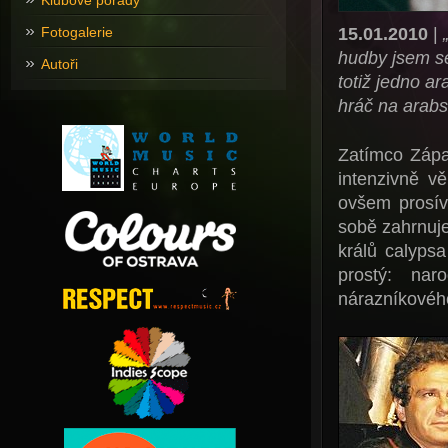
Klubové pořady
15.01.2010
|
Fotogalerie
hudby jsem se
Autoři
totiž jedno ar
hráč na arabs
Zatímco Zápa
intenzivně v
ovšem prosív
sobě zahrnuj
králů calyps
prostý: nar
nárazníkovéh