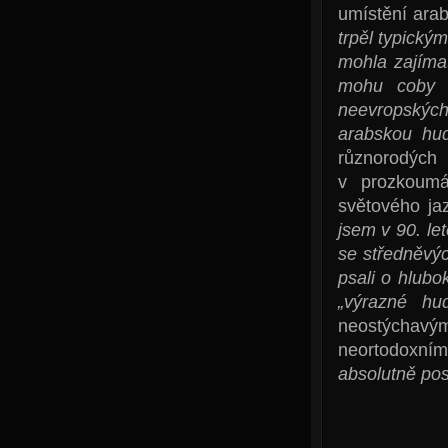
umístění arab
trpěl typický
mohla zajíma
mohu coby h
neevropských
arabskou hu
různorodýc
v prozkoumá
světového ja
jsem v 90. le
se středněvý
psali o hlub
„výrazné h
neostýchav
neortodoxním
absolutně pos