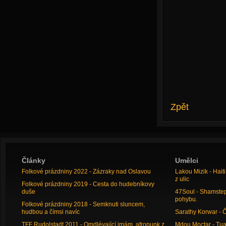
Zpět
Články
Umělci
Folkové prázdniny 2022 - Zázraky nad Oslavou
Lakou Mizik - Hai
z ulic
Folkové prázdniny 2019 - Cesta do hudebníkovy
duše
47Soul - Shamstep 
pohybu.
Folkové prázdniny 2018 - Semknuti sluncem,
hudbou a čímsi navíc
Sarathy Korwar - 
TFF Rudolstadt 2011 - Omdlévající imám, afropunk z
Mdou Moctar - Tua