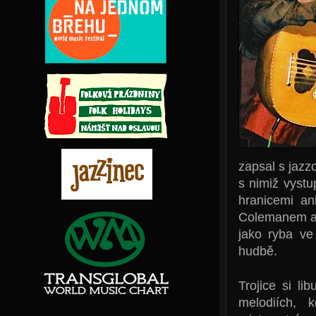
zapsal s jazz
s nimiž vystu
hranicemi an
Colemanem a 
jako ryba ve
hudbě.
Trojice si li
melodiích, 