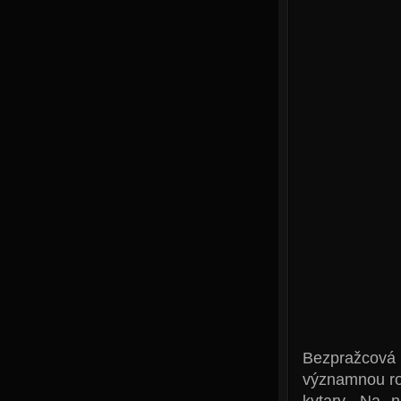
Bezpražcová 
významnou ro
kytary. Na 