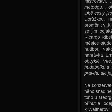
mistrovství.
metodou. Pok
Obě cesty js
Dorůžkou. H
proměnit v „k
se jim odjak
Ricardo Ribei
měsíce studov
hudbou. Nakon
nahrávka Em
obvyklé. Vít
hudebníků a tv
pravda, ale je
Na konzervato
něho snad nej
toho u Georg
přinutila o
k Waltherovi