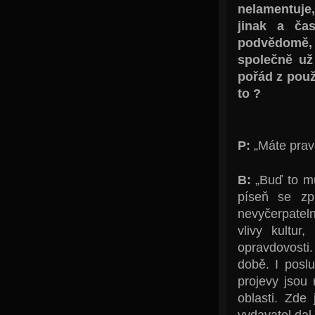
nelamentuje,
jinak a ča
podvědomě, 
společně už
pořád z použi
to ?
P:
„Máte prav
B:
„Buď to m
píseň se zp
nevyčerpateln
vlivy kultur
opravdovosti
době. I poslu
projevy jsou
oblasti. Zde
vydavatel dal