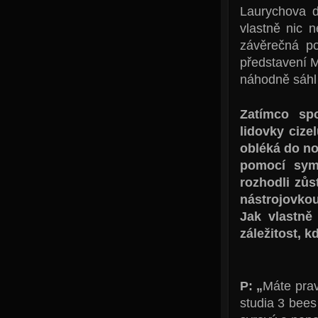
Laurychova d
vlastně nic 
závěrečná p
představení M
náhodně sáhl
Zatímco sp
lidovky cize
obléká do no
pomocí sym
rozhodli zůs
nástrojovkou
Jak vlastně 
záležitost, 
P: „
Máte prav
studia 3 bees