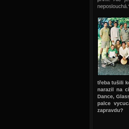
neposlouchá.
třeba tušili 
narazil na c
Dance, Glass
palce vycuc
zapravdu?