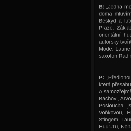
B:
„Jedna mo
doma mluvíme
Beskyd a lut
Praze. Zákla
orientální h
autorsky tvoř
Mode, Laurie
saxofon Radi
P:
„Předloho
která přesahu
A samozřejmě
Bachovi, Arvo
Poslouchal 
Voňkovou, H
Stingem, Lau
Huur-Tu, Noh