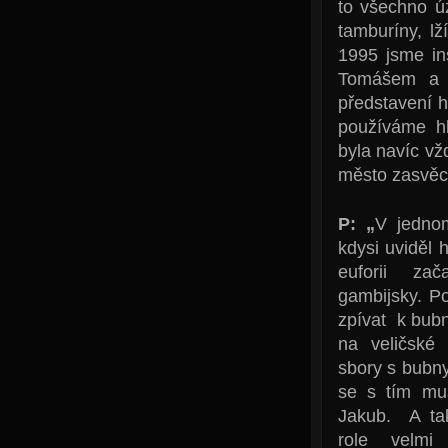
to všechno úz
tamburíny, lž
1995 jsme in
Tomášem a d
představení h
používáme hla
byla navíc vž
město zasvěce
P: „
V jedno
kdysi uviděl 
euforii zač
gambijsky. P
zpívat k bub
na veličské 
sbory s bubn
se s tím mus
Jakub. A tak
role velmi 