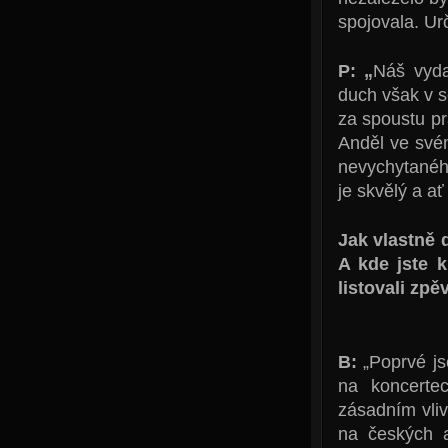
spojovala. Ur
P: „
Náš vyda
duch však v 
za spoustu p
Anděl ve své
nevychytaného
je skvělý a 
Jak vlastně 
A kde jste k
listovali zp
B:
„Poprvé js
na koncerte
zásadním vli
na českých a