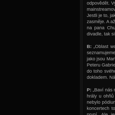
odpovědět. Vy
mainstreamov
Jestli je to, 
zasměje. A až
na pana Chuc
divadle, tak s
B:
„Oblast w
seznamujeme
jako jsou Mar
Peteru Gabrie
do toho svéh
dokladem. Nám
P:
„Baví nás 
hrály u ohňů
nebylo pódium
koncertech to
první. Ale j