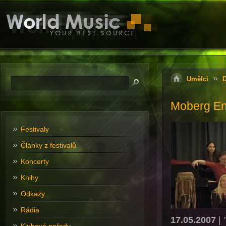
Umělci
Moberg En
Festivaly
Články z festivalů
Koncerty
Knihy
Odkazy
Rádia
17.05.2007
|