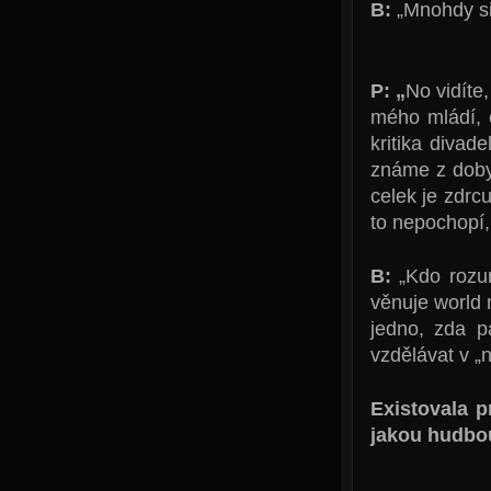
B:
„Mnohdy s
P: „
No vidíte
mého mládí, 
kritika divad
známe z doby,
celek je zdrcu
to nepochopí,
B:
„Kdo rozu
věnuje world 
jedno, zda p
vzdělávat v „
Existovala 
jakou hudbou