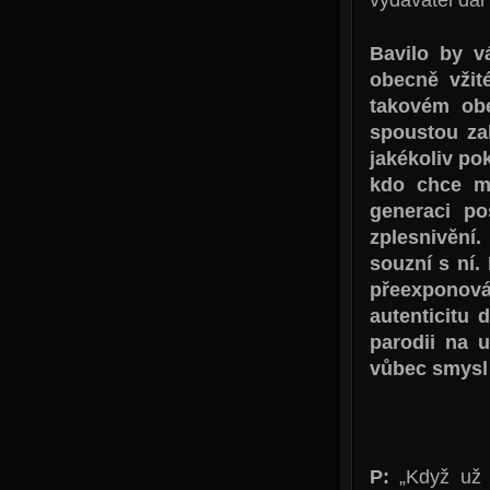
Bavilo by v
obecně vži
takovém obe
spoustou za
jakékoliv pok
kdo chce my
generaci po
zplesnivění.
souzní s ní.
přeexponov
autenticitu 
parodii na 
vůbec smysl
P:
„Když už 