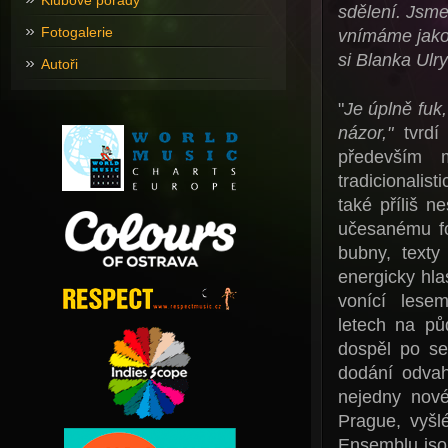
Klubové pořady
sdělení. Jsme
Fotogalerie
vnímáme jako
si Blanka Ul
Autoři
"
Je úplně fuk
názor,"
tvrdí
především m
tradicionalis
také příliš n
učesanému fo
bubny, texty
energicky hla
vonící lesem
letech na pů
dospěl po se
dodání odvah
nejedny nové
Prague, vyšl
Ensemblu jsou