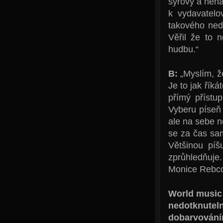
syrový a nen
k vydavatelo
takového ned
Věřil že to 
hudbu.“
B:
„Myslím, ž
Je to jak říká
přímý přístu
Vyberu píseň 
ale na sebe n
se za čas sam
Většinou píš
zprůhledňuje
Monice Rebcov
World music 
nedotknute
dobarvován