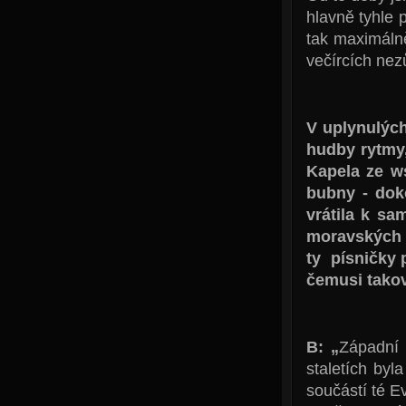
hlavně tyhle p
tak maximálně
večírcích nezů
V uplynulých
hudby rytmy,
Kapela ze w
bubny - doko
vrátila k s
moravských l
ty písničky 
čemusi takov
B: „
Západní 
staletích byl
součástí té E