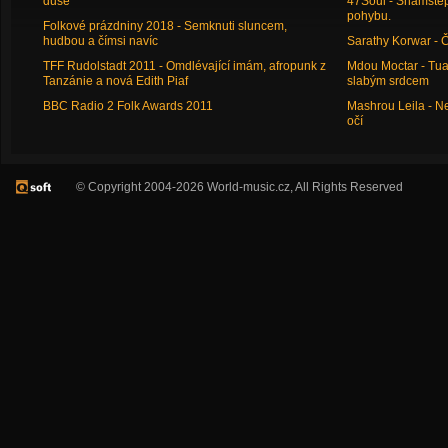
duše
47Soul - Shamstep 
pohybu.
Folkové prázdniny 2018 - Semknuti sluncem,
hudbou a čímsi navíc
Sarathy Korwar - 
TFF Rudolstadt 2011 - Omdlévající imám, afropunk z
Mdou Moctar - Tua
Tanzánie a nová Edith Piaf
slabým srdcem
BBC Radio 2 Folk Awards 2011
Mashrou Leila - N
očí
© Copyright 2004-2026 World-music.cz, All Rights Reserved