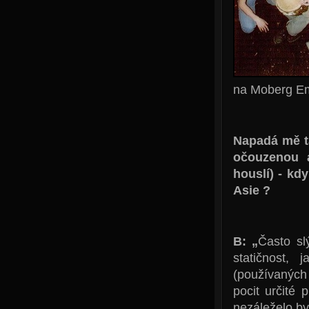
na Moberg Ems
Napadá mě t
očouzenou a
houslí) - kd
Asie ?
B: „
Často sl
statičnost, 
(používaných 
pocit určité 
nezáleželo by