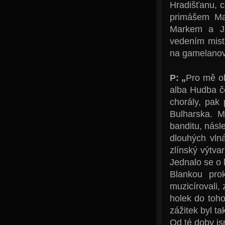
Hradišťanu, c
primášem Ma
Markem a Ji
vedením mist
na gamelanové
P: „
Pro mě ob
alba Hudba če
chorály, pak
Bulharska. M
banditu, násl
dlouhých vln
zlínský výtv
Jednalo se o l
Blankou prok
muzicírovali,
holek do toh
zážitek byl ta
Od té doby js