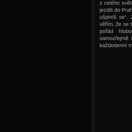
z celého svět
jezdili do Pra
ušpiníš se“.
věřím, že se 
pořád hlubo
samozřejmě Ro
každodenní mal