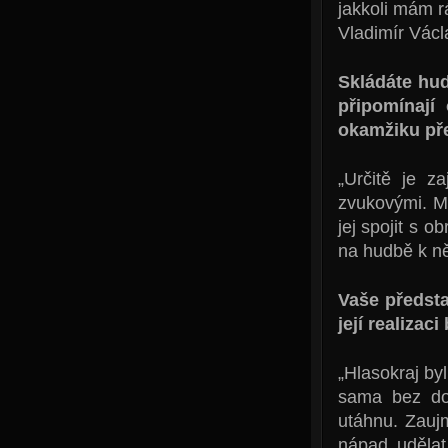
jakkoli mám r
Vladimír Václa
Skládáte hud
připomínají
okamžiku pře
„Určitě je z
zvukovými. Mý
jej spojit s 
na hudbě k ně
Vaše předsta
její realizaci
„Hlasokraj by
sama bez dop
utáhnu. Zauj
nápad udělat