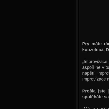
Prý máte rá
kouzelníci. 
„Improvizace 
aspoň ne v tu
napětí, impro
Improvizace m
Prošla jste
spoléháte s
„Má to nespo