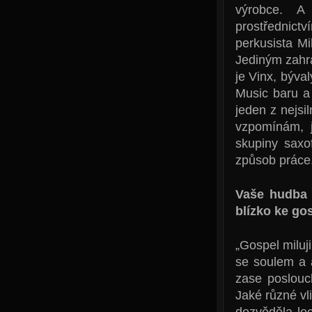
výrobce. A n
prostřednictv
perkusista Mi
Jediným zahra
je Vinx, býva
Music baru a
jeden z nejsi
vzpomínám, j
skupiny saxo
způsob práce.
Vaše hudba n
blízko ke go
„Gospel miluj
se soulem a 
zase poslouc
Jaké různé vli
dozvěděla le