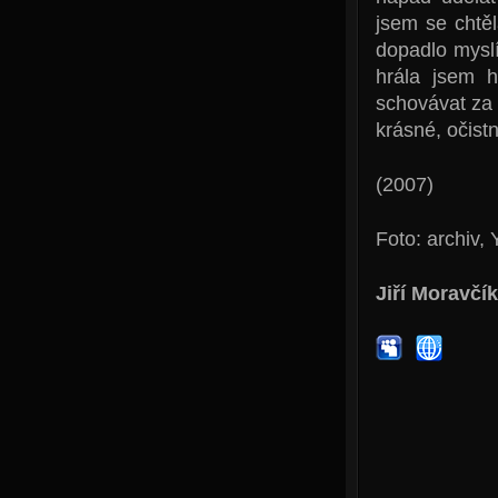
jsem se chtě
dopadlo mysl
hrála jsem h
schovávat za 
krásné, očist
(2007)
Foto: archiv,
Jiří Moravčík