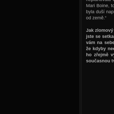
Mari Boine, 
byla duší nap
od země.“
Jak zlomový 
jste se setk
vám na sebe 
že kdyby nee
ho zřejmě vy
současnou t