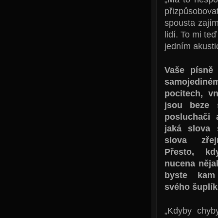
přizpůsobova
spousta zajím
lidí. To mi te
jedním akusti
Vaše písně 
samojed
pocitech, v
jsou beze s
posluchači 
jaká slova 
slova zřej
Přesto, kd
nucena něja
byste kam
svého šuplí
„Kdyby chyb