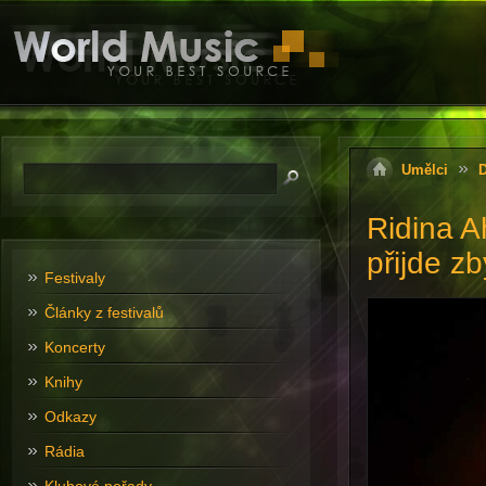
Umělci
Ridina 
přijde z
Festivaly
Články z festivalů
Koncerty
Knihy
Odkazy
Rádia