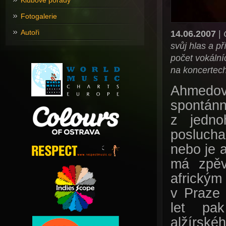
Klubové pořady
Fotogalerie
Autoři
14.06.2007
|
svůj hlas a př
počet vokální
na koncertech
Ahmedov
spontán
z jedno
poslucha
nebo je 
má zpěv
africký
v Praze
let pak
alžírs