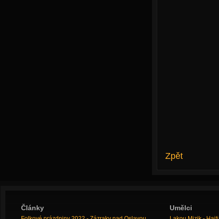
Zpět
Články
Umělci
Folkové prázdniny 2022 - Zázraky nad Oslavou
Lakou Mizik - Hai