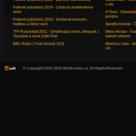
z ulic
Folkové prázdniny 2019 - Cesta do hudebníkovy
duše
47Soul - Shamstep 
pohybu.
Folkové prázdniny 2018 - Semknuti sluncem,
hudbou a čímsi navíc
Sarathy Korwar - 
TFF Rudolstadt 2011 - Omdlévající imám, afropunk z
Mdou Moctar - Tua
Tanzánie a nová Edith Piaf
slabým srdcem
BBC Radio 2 Folk Awards 2011
Mashrou Leila - N
očí
© Copyright 2004-2026 World-music.cz, All Rights Reserved