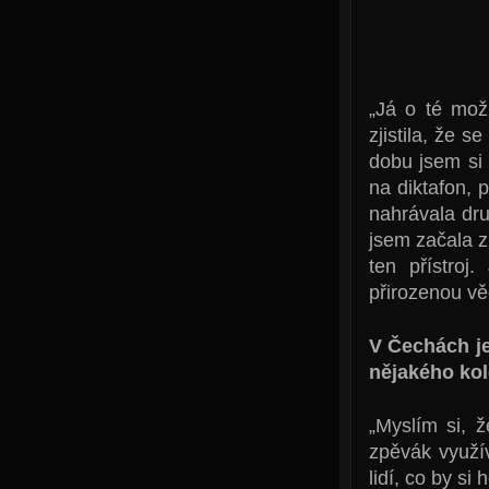
„Já o té možn
zjistila, že 
dobu jsem si
na diktafon, 
nahrávala dru
jsem začala zk
ten přístroj
přirozenou vě
V Čechách je
nějakého kol
„Myslím si, 
zpěvák využív
lidí, co by si