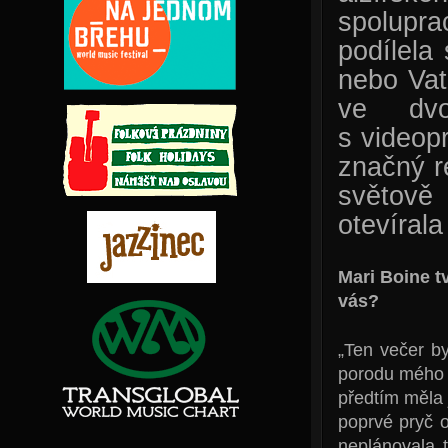
spolupra
podílela
nebo Vat
ve dvoř
s videop
značný r
světově
otevírala
Mari Boine t
vás?
„Ten večer by
porodu mého 
předtím měla j
poprvé pryč 
neplánovala 