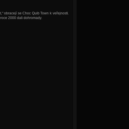
i,“
obracejí se Choc Quib Town k veřejnosti.
v roce 2000 dali dohromady.