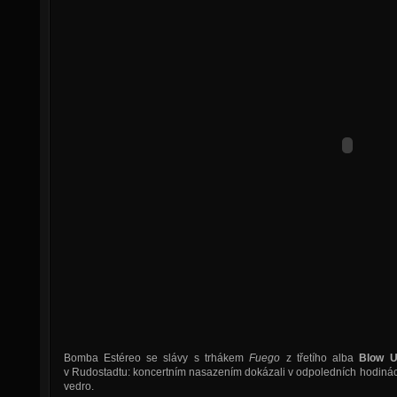
Bomba Estéreo se slávy s trhákem
Fuego
z třetího alba
Blow 
v Rudostadtu: koncertním nasazením dokázali v odpoledních hodinách
vedro.