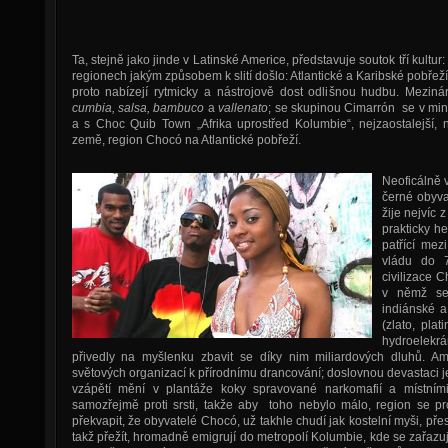
Ta, stejně jako jinde v Latinské Americe, představuje soutok tří kultur
regionech jakým způsobem k slití došlo: Atlantické a Karibské pobřež
proto nabízejí rytmicky a nástrojově dost odlišnou hudbu. Mezin
cumbia, salsa, bambuco
a
vallenato
; se skupinou Cimarrón se v minu
a s Choc Quib Town „Afrika uprostřed Kolumbie“, nejzaostalejší, n
země, region Chocó na Atlantické pobřeží.
Neoficálně 
černé obyva
žije nejvíc
prakticky h
patřící mez
vládu do 7
civilizace 
v němž se 
indiánské a
(zlato, pla
hydroelekrá
přivedly na myšlenku zbavit se díky nim miliardových dluhů. A
světových organizací k přírodnímu drancování; doslovnou devastaci 
vzápětí mění v plantáže koky spravované narkomafií a místními
samozřejmě proti srsti, takže aby toho nebylo málo, region se 
překvapit, že obyvatelé Chocó, už takhle chudí jak kostelní myši, přes
takž přežít, hromadně emigrují do metropolí Kolumbie, kde se zařa