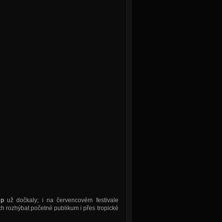
Up
už dočkaly; i na červencovém festivale
 rozhýbat početné publikum i přes tropické