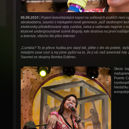
06.08.2010
|
Rojení kolumbijskýck kapel na světových podiích není
abrakadabra, souvisí s nástupem nové generace, jejíž studiovými tec
elektroniky předefinované styly cumbia, salsa a vallenato nejprve v no
klubové undergroundové scéně Bogoty, kde doslova na první našlápn
a televize, všecho šlo přes internet.
„
Cumbia? To je přece hudba pro starý lidi, jděte s tím do prdele, sl
mladými zase cool a my jsme pyšní na to, že ji víc než americké hity
Saumet ze skupiny Bomba Estéreo.
Skrze ú
nadupané 
Puerto C
(vystoupi
hledáčk
evropskýc