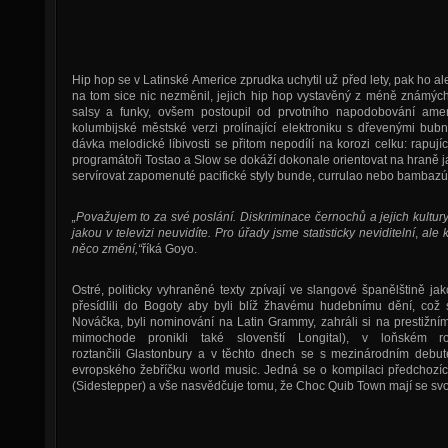
Hip hop se v Latinské Americe zprudka uchytil už před lety, pak ho 
na tom sice nic nezměnil, jejich hip hop vystavěný z méně známých
salsy a funky, ovšem postoupil od prvotního napodobování amer
kolumbijské městské verzi prolínající elektroniku s dřevenými bub
dávka melodické líbivosti se přitom nepodílí na korozi celku: rapuj
programátoři Tostao a Slow se dokáží dokonale orientovat na hraně j
servírovat zapomenuté pacifické styly bunde, currulao nebo bambazú
„Považujem to za své poslání. Diskriminace černochů a jejich kultu
jakou v televizi neuvidíte. Pro úřady jsme statisticky neviditelní
,
ale 
něco změní,“
říká Goyo.
Ostré, politicky vyhraněné texty zpívají ve slangové španělštině j
přesídlili do Bogoty aby byli blíž žhavému hudebnímu dění, což s
Nováčka, byli nominování na Latin Grammy, zahráli si na prestižn
mimochode pronikli také slovenští Longital), v loňském 
roztančili Glastonbury a v těchto dnech se s mezinárodním deb
evropského žebříčku world music. Jedná se o kompilaci předchozíc
(Sidestepper) a vše nasvědčuje tomu, že Choc Quib Town mají se sv