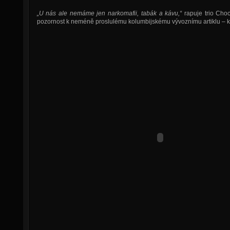
„U nás ale nemáme jen narkomafii, tabák a kávu,“
rapuje trio Cho
pozornost k neméně proslulému kolumbijskému vývoznímu artiklu – k