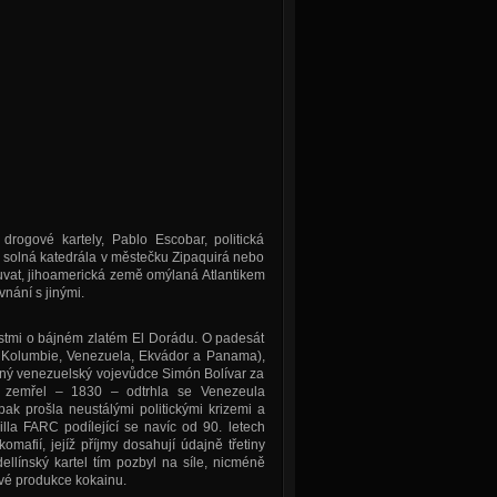
drogové kartely, Pablo Escobar, politická
 solná katedrála v městečku Zipaquirá nebo
vat, jihoamerická země omýlaná Atlantikem
nání s jinými.
stmi o bájném zlatém El Dorádu. O padesát
ní Kolumbie, Venezuela, Ekvádor a Panama),
zný venezuelský vojevůdce Simón Bolívar za
yž zemřel – 1830 – odtrhla se Venezeula
 prošla neustálými politickými krizemi a
illa FARC podílející se navíc od 90. letech
mafií, jejíž příjmy dosahují údajně třetiny
ellínský kartel tím pozbyl na síle, nicméně
ové produkce kokainu.