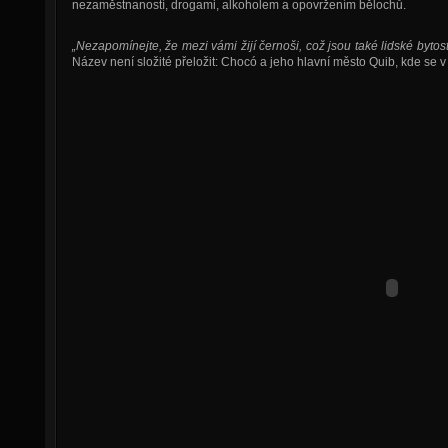
nezaměstnaností, drogami, alkoholem a opovržením bělochů.
„Nezapomínejte, že mezi vámi žijí černoši, což jsou také lidské bytost
Název není složité přeložit: Chocó a jeho hlavní město Quib, kde se 