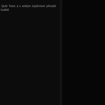
c Quib Town a s velkým úspěchem převádí
 hudbě.