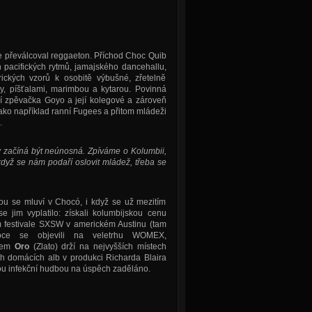
ale převálcoval reggaeton. Příchod Choc Quib
 pacifických rytmů, jamajského dancehallu,
ických vzorů k osobitě výbušné, zřetelně
ny, píšťalami, marimbou a kytarou. Povinná
ící zpěvačka Goyo a její kolegové a zároveň
ako například ranní Fugees a přitom mládeži
.
ry začíná být neúnosná. Zpíváme o Kolumbii,
když se nám podaří oslovit mládež, třeba se
akou se mluví v Chocó, i když se už mezitím
e jim vyplatilo: získali kolumbijskou cenu
ím festivale SXSW v americkém Austinu (tam
roce se objevili na veletrhu WOMEX,
utem
Oro
(Zlato) drží na nejvyšších místech
h domácích alb v produkci Richarda Blaira
ou infekční hudbou na úspěch zaděláno.