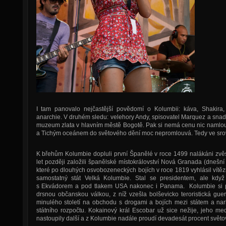
I tam panovalo nejčastější povědomí o Kolumbii: káva, Shakira, 
anarchie. V druhém sledu: velehory Andy, spisovatel Marquez a snad
muzeum zlata v hlavním městě Bogotě. Pak si nemá cenu nic namlou
a Tichým oceánem do světového dění moc nepromlouvá. Tedy ve srov
K břehům Kolumbie dopluli první Španělé v roce 1499 nalákáni zvě
let později založili španělské místokrálovství Nová Granada (dneš
které po dlouhých osvobozeneckých bojích v roce 1819 vyhlásil vítě
samostatný stát Velká Kolumbie. Stal se presidentem, ale kd
s Ekvádorem a pod tlakem USA nakonec i Panama. Kolumbie si pak
drsnou občanskou válkou, z níž vzešla bolševicko teroristická guer
minulého století na obchodu s drogami a bojích mezi státem a narko
státního rozpočtu. Kokainový král Escobar už sice nežije, jeho med
nastoupily další a z Kolumbie nadále proudí devadesát procent svět