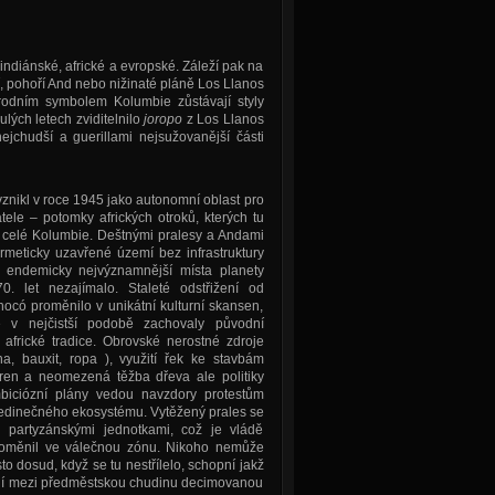
: indiánské, africké a evropské. Záleží pak na
í, pohoří And nebo nižinaté pláně Los Llanos
árodním symbolem Kolumbie zůstávají styly
lých letech zviditelnilo
joropo
z Los Llanos
ejchudší a guerillami nejsužovanější části
vznikl v roce 1945 jako autonomní oblast pro
tele – potomky afrických otroků, kterých tu
 z celé Kolumbie. Deštnými pralesy a Andami
ermeticky uzavřené území bez infrastruktury
i endemicky nejvýznamnější místa planety
0. let nezajímalo. Staleté odstřižení od
Chocó proměnilo v unikátní kulturní skansen,
v nejčistší podobě zachovaly původní
 africké tradice. Obrovské nerostné zdroje
tina, bauxit, ropa ), využití řek ke stavbám
ren a neomezená těžba dřeva ale politiky
mbiciózní plány vedou navzdory protestům
jedinečného ekosystému. Vytěžený prales se
 partyzánskými jednotkami, což je vládě
proměnil ve válečnou zónu. Nikoho nemůže
to dosud, když se tu nestřílelo, schopní jakž
zují mezi předměstskou chudinu decimovanou