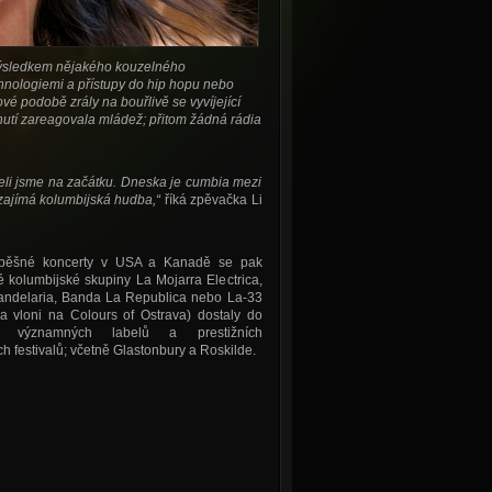
 výsledkem nějakého kouzelného
hnologiemi a přístupy do hip hopu nebo
vé podobě zrály na bouřlivě se vyvíjející
utí zareagovala mládež; přitom žádná rádia
yšeli jsme na začátku. Dneska je cumbia mezi
 zajímá kolumbijská hudba,“
říká zpěvačka Li
spěšné koncerty v USA a Kanadě se pak
kolumbijské skupiny La Mojarra Electrica,
andelaria, Banda La Republica nebo La-33
la vloni na Colours of Ostrava) dostaly do
u významných labelů a prestižních
h festivalů; včetně Glastonbury a Roskilde.