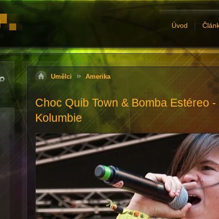
Úvod
Člán
Umělci
Amerika
Choc Quib Town & Bomba Estéreo - 
Kolumbie