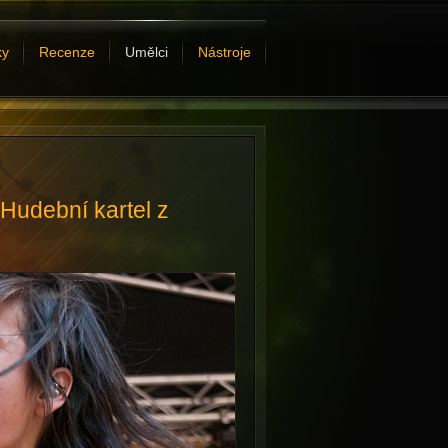
ky
Recenze
Umělci
Nástroje
Hudební kartel z