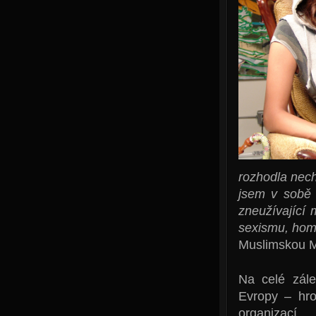
rozhodla nech
jsem v sobě d
zneužívající 
sexismu, homo
Muslimskou 
Na celé zále
Evropy – hro
organizací.