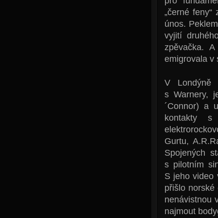
pro fundamen
„černé feny“ 
únos. Peklem 
vyjití druhé
zpěvačka. A 
emigrovala v 
V Londýně 
s Warnery, j
´Connor) a u
kontakty s
elektrorocko
Gurtu, A.R.R
Spojených st
s pilotním s
S jeho video 
přišlo norské 
nenávistnou v
najmout bodyg