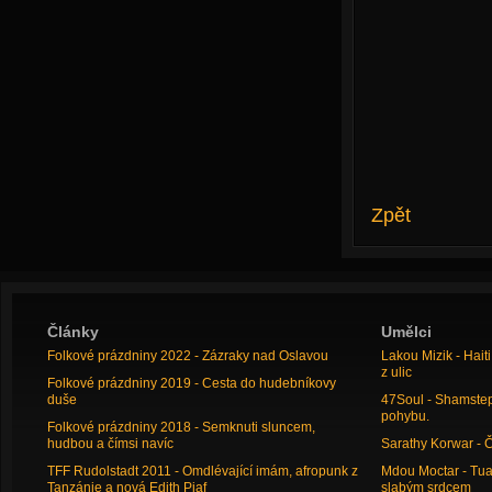
Zpět
Články
Umělci
Folkové prázdniny 2022 - Zázraky nad Oslavou
Lakou Mizik - Hai
z ulic
Folkové prázdniny 2019 - Cesta do hudebníkovy
duše
47Soul - Shamstep 
pohybu.
Folkové prázdniny 2018 - Semknuti sluncem,
hudbou a čímsi navíc
Sarathy Korwar - 
TFF Rudolstadt 2011 - Omdlévající imám, afropunk z
Mdou Moctar - Tua
Tanzánie a nová Edith Piaf
slabým srdcem