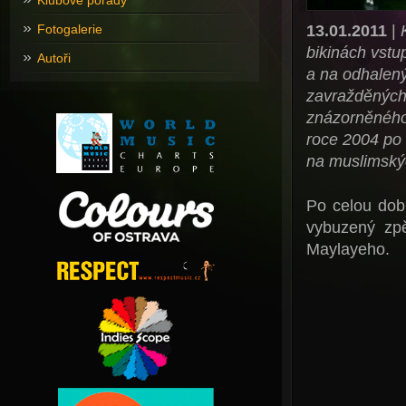
Klubové pořady
13.01.2011
|
Fotogalerie
bikinách vstu
Autoři
a na odhalený
zavražděných
znázorněného
roce 2004 po
na muslimský
Po celou dobu
vybuzený zp
Maylayeho.