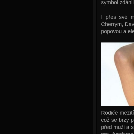
symbol zdánli
I přes své 
Cherrym, Dav
popovou a ele
Rodiče mezit
což se brzy p
před muži a s