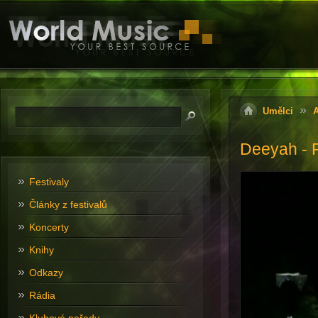
Umělci
A
Deeyah - 
Festivaly
Články z festivalů
Koncerty
Knihy
Odkazy
Rádia