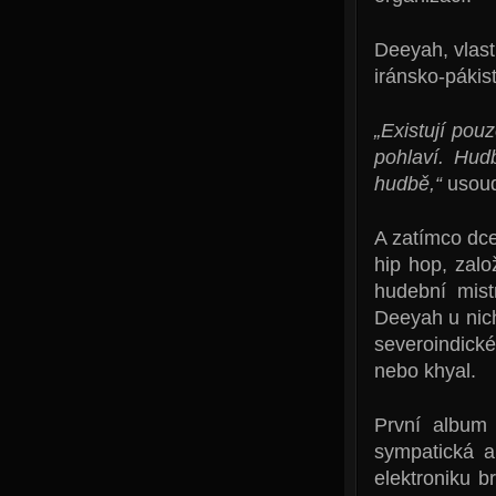
Deeyah, vlas
iránsko-páki
„Existují pou
pohlaví. Hud
hudbě,“
usoud
A zatímco dc
hip hop, zal
hudební mis
Deeyah u nich
severoindické
nebo khyal.
První albu
sympatická a
elektroniku b