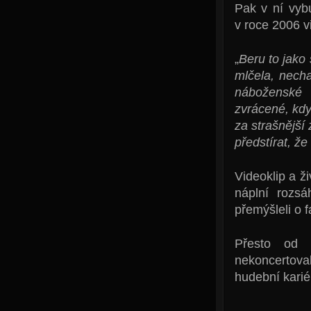
Pak v ní vybu
v roce 2006 v
„
Beru to jako
mlčela, necha
náboženské 
zvrácené, kdy
za strašnější
předstírat, že
Videoklip a ž
náplní rozsá
přemýšleli o 
Přesto od 
nekoncertova
hudební karié