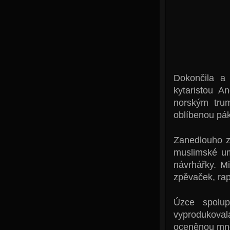
Dokončila a
kytaristou 
norským trum
oblíbenou pák
Zanedlouho z
muslimské umě
návrhářky. M
zpěvaček, ra
Úzce spolup
vyprodukova
oceněnou mno