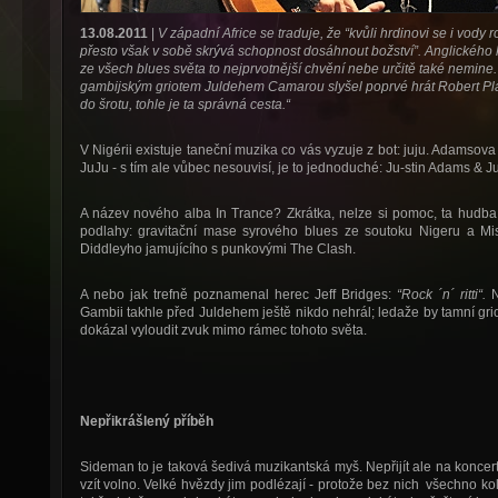
13.08.2011
|
V západní Africe se traduje, že “kvůli hrdinovi se i vody 
přesto však v sobě skrývá schopnost dosáhnout božství”. Anglického k
ze všech blues světa to nejprvotnější chvění nebe určitě také nemine
gambijským griotem Juldehem Camarou slyšel poprvé hrát Robert Plant
do šrotu, tohle je ta správná cesta.“
V Nigérii existuje taneční muzika co vás vyzuje z bot: juju. Adamso
JuJu
- s tím ale vůbec nesouvisí, je to jednoduché: Ju-stin Adams & 
A název nového alba In Trance? Zkrátka, nelze si pomoc, ta hudba j
podlahy: gravitační mase syrového blues ze soutoku Nigeru a Miss
Diddleyho jamujícího s punkovými The Clash.
A nebo jak trefně poznamenal herec Jeff Bridges:
“Rock ´n´ ritti“.
N
Gambii takhle před Juldehem ještě nikdo nehrál; ledaže by tamní griot
dokázal vyloudit zvuk mimo rámec tohoto světa.
Nepřikrášlený příběh
Sideman to je taková šedivá muzikantská myš. Nepřijít ale na koncert
vzít volno. Velké hvězdy jim podlézají - protože bez nich všechno k