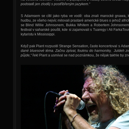
podstatě jen zloděj s postříbřeným jazykem.“
S Adamsem se cítil jako ryba ve vodě: oba znali marocké gnawa, k
hudbu, ze všeho nejvíc milovali prastaré americké blues o jehož afr
se Blind Willie Johnsonem, Bukka Whitem a Robertem Johnsonem. J
festival v saharské poušti, kde si zajamovali s Tuaregy i Ali FarkaTo
kytaristu k Mississippi.
Když pak Plant rozpustil Strange Sensation, často koncertoval s A
dané bluesové téma. Začnu zpívat, fouknu do harmoniky, Juldeh zv
půjde,“
řekl Plant a usmíval se nad poznámkou, že nějak takhle by z