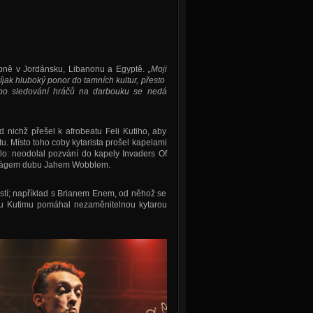
upně v Jordánsku, Libanonu a Egyptě.
„Moji
íjak hluboký ponor do tamních kultur, přesto
ebo sledování hráčů na darbouku se nedá
 nichž přešel k afrobeatu Feli Kutiho, aby
tu. Místo toho coby kytarista prošel kapelami
o: neodolal pozvání do kapely Invaders Of
a mágem dubu Jahem Wobblem.
stí; například s Brianem Enem, od něhož se
unu Kutimu pomáhal nezaměnitelnou kytarou