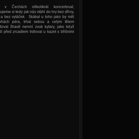
in v Čechách několikrát koncertoval;
jeme si tedy jak nás vtáhl do hry bez dřiny,
 a bez vytáček. Skákal u toho jako by měl
hách péra, trhal sebou a celým tělem
doval žhavě nervní zvuk kytary, jako když
í před zrcadlem trdloval u kazet s břišními