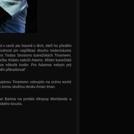
l v ceně ale hlavně u těch, kteří ho předtím
ězdnost jim například dlouho nedocházela
o Tisdas Sessions tuarežských Tinariwen.
čku Kidalu natočil Adams. Místní tuarežské
uze několik hodin. Pro Adamse nebylo prý
ěh přikrašlovat“.
upinou Tinariwen vstoupilo na scénu world
ili znovu skvělou desku Aman Iman.
n Barlow na portále Afropop Worldwide a
žského kouzla.