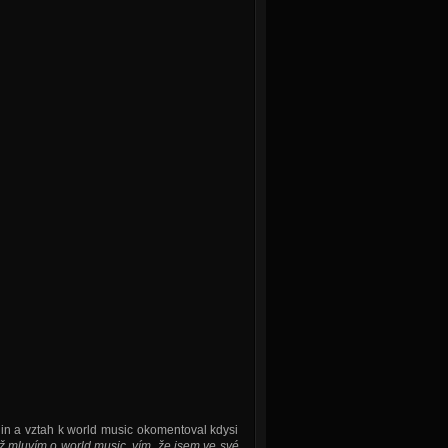
lin a vztah k world music okomentoval kdysi
ž mluvím o world music, vím, že jsem ve své