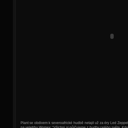
Plant se obdivem k severoafrické hudbě netajil už za éry Led Zeppe
na veletrhu Womex: “
Všichni si půjčujeme z hudby celého světa. Kdy