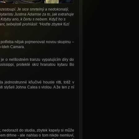
rozestoupí. Je sice smrtelný a nedokonalý,
ytaristu Justina Adamse za to, jak extrahuje
. Kdyby ano, k čertu s nebem. Když ho s
, sebejistě prohlásil: “Hoďte zbytek fúzí
va potřeba nějak pojmenovat novou skupinu –
Ju-ldeh Camara.
e o nelítostném tranzu vypalujícím díry do
issippi, proteklé skrz hranatou kytaru Bo
a jednostrunné kňučivé housle ritti, totiž v
i slyšeli Johna Calea s violou. A že ten z ní
, nedorazit do studia, zbytek kapely si může
olem drhne - ale nahlas o tom nikde nemluví,