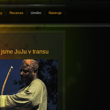
ky
Recenze
Umělci
Nástroje
jsme JuJu v transu