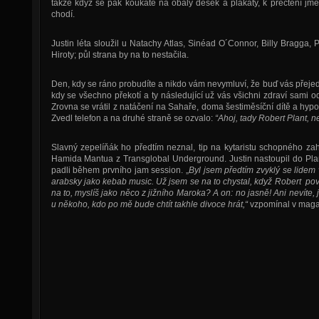
takže když se pak koukáte na obaly desek a plakáty, k přečtení jme
chodí.
Justin léta sloužil u Natachy Atlas, Sinéad O´Connor, Billy Bragga, P
Hiroty; půl strana by na to nestačila.
Den, kdy se ráno probudíte a nikdo vám nevymluví, že buď vás přejed
kdy se všechno překotí a ty následující už vás všichni zdraví sami 
Zrovna se vrátil z natáčení na Sahaře, doma šestiměsíční dítě a hypo
Zvedl telefon a na druhé straně se ozvalo:
“Ahoj, tady Robert Plant, n
Slavný zepelíňák ho předtím neznal, tip na kytaristu schopného za
Hamida Mantua z Transglobal Underground. Justin nastoupil do Pla
padli během prvního jam session. „
Byl jsem předtím zvyklý se lidem 
arabsky jako kebab music. Už jsem se na to chystal, když Robert poví
na to, myslíš jako něco z jižního Maroka? A on: no jasně! Ani nevíte, 
u někoho, kdo po mě bude chtít takhle divoce hrát,“
vzpomínal v maga