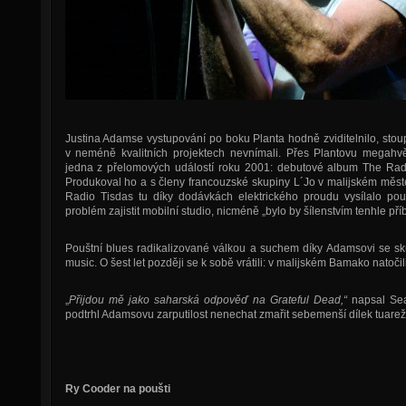
Justina Adamse vystupování po boku Planta hodně zviditelnilo, stoup
v neméně kvalitních projektech nevnímali. Přes Plantovu megahv
jedna z přelomových událostí roku 2001: debutové album The Radi
Produkoval ho a s členy francouzské skupiny L´Jo v malijském měste
Radio Tisdas tu díky dodávkách elektrického proudu vysílalo po
problém zajistit mobilní studio, nicméně „bylo by šílenstvím tenhle příb
Pouštní blues radikalizované válkou a suchem díky Adamsovi se sk
music. O šest let později se k sobě vrátili: v malijském Bamako natoč
„
Přijdou mě jako saharská odpověď na Grateful Dead,“
napsal Sea
podtrhl Adamsovu zarputilost nenechat zmařit sebemenší dílek tuare
Ry Cooder na poušti