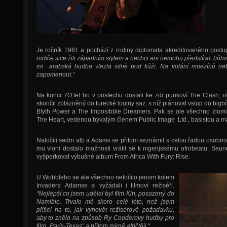
Je ročník 1961 a pochází z rodiny diplomata akreditovaného post
rodiče sice žili západním stylem a nechci ani nemohu předstírat bůhv
mi arabská hudba vlezla silně pod kůži. Na volání muezínů n
zapomenout.“
Na konci 7O.let ho v poslechu dostali ke zdi punkoví The Clash, od
skončil zblázněný do turecké loutny saz, s níž plánoval vstup do bigbí
Blyth Power a The Imposibble Dreamers. Pak se ale všechno zlomil
The Heart, vedenou bývalým členem Public Image Ltd., basistou 
Natočili sedm alb a Adams se přitom seznámil s celou řadou osobno
mu vloni dostalo možnosti vrátit se k nigerijskému afrobeatu: Se
vyšperkovat výbušné album From Africa With Fury: Rise.
U Wobbleho se ale všechno netočilo jenom kolem
Invaders: Adamse si vyžádali i filmoví režiséři.
“Nejlepší co jsem udělal byl film Kin, posazený do
Namibie. Trvalo mě skoro celé léto, než jsem
přišel na to, jak vyhovět režisérově požadavku,
aby to znělo na způsob Ry Cooderovy hudby pro
film „Paris-Texas“ a přitom mírně afričtěji.“