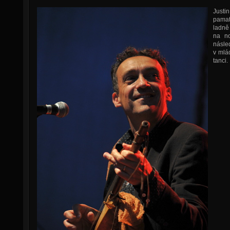
Just
pamatu
ladně
na no
násle
v mlád
tanci.