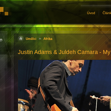
Úvod
Člán
Umělci
Afrika
Justin Adams & Juldeh Camara - My 