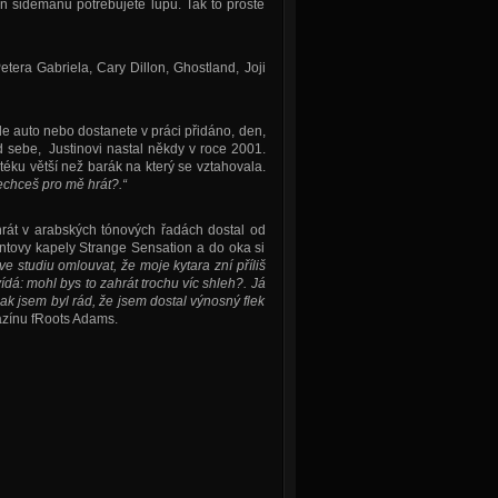
n sidemanů potřebujete lupu. Tak to prostě
etera Gabriela, Cary Dillon, Ghostland, Joji
e auto nebo dostanete v práci přidáno, den,
od sebe, Justinovi nastal někdy v roce 2001.
téku větší než barák na který se vztahovala.
echceš pro mě hrát?.“
hrát v arabských tónových řadách dostal od
ntovy kapely Strange Sensation a do oka si
ve studiu omlouvat, že moje kytara zní příliš
dá: mohl bys to zahrát trochu víc shleh?. Já
jak jsem byl rád, že jsem dostal výnosný flek
zínu fRoots Adams.