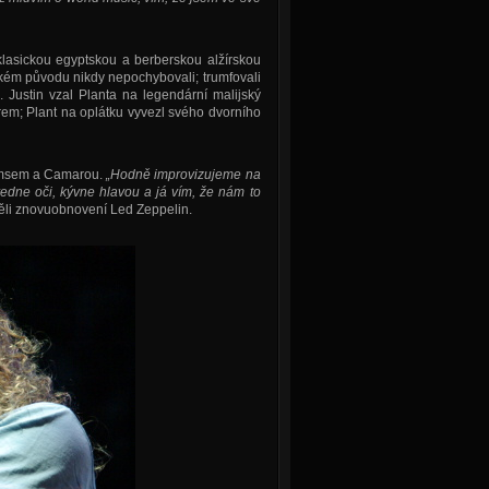
lasickou egyptskou a berberskou alžírskou
ickém původu nikdy nepochybovali; trumfovali
ustin vzal Planta na legendární malijský
urem; Plant na oplátku vyvezl svého dvorního
damsem a Camarou.
„Hodně improvizujeme na
edne oči, kývne hlavou a já vím, že nám to
něli znovuobnovení Led Zeppelin.