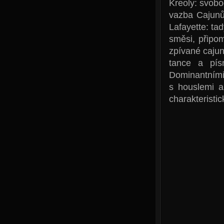
Kreoly: svobo
vazba Cajunů
Lafayette: tad
směsi, připo
zpívané cajun
tance a pís
Dominantními 
s houslemi a
charakteristi