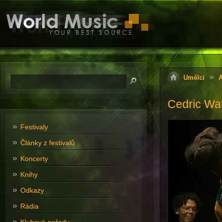
Umělci
A
Cedric Wat
Festivaly
Články z festivalů
Koncerty
Knihy
Odkazy
Rádia