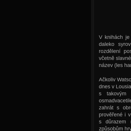
V knihách je
daleko syrov
rozdělení po
včetně slavné
název (les har
Ačkoliv Watso
dnes v Lousia
s takovým 
osmadvaceti
zahrát s ob
prověřené i v
s důrazem n
způsobům hry 