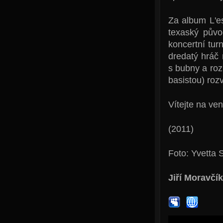
Za album L'e
texaský půvo
koncertní tu
dredatý hráč 
s bubny a roz
basistou) roz
Vítejte na ve
(2011)
Foto: Yvetta 
Jiří Moravčík