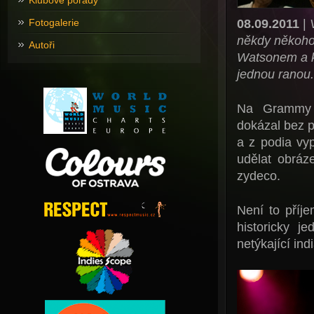
Klubové pořady
08.09.2011
|
Fotogalerie
někdy někoho
Autoři
Watsonem a k
jednou ranou.
Na Grammy n
dokázal bez p
a z podia vy
udělat obráz
zydeco.
Není to příj
historicky j
netýkající in