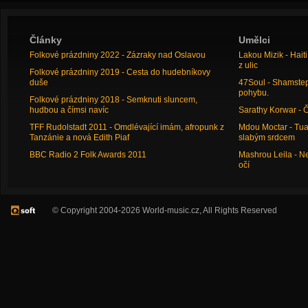
Články
Umělci
Folkové prázdniny 2022 - Zázraky nad Oslavou
Lakou Mizik - Hai
z ulic
Folkové prázdniny 2019 - Cesta do hudebníkovy
duše
47Soul - Shamstep 
pohybu.
Folkové prázdniny 2018 - Semknuti sluncem,
hudbou a čímsi navíc
Sarathy Korwar - 
TFF Rudolstadt 2011 - Omdlévající imám, afropunk z
Mdou Moctar - Tua
Tanzánie a nová Edith Piaf
slabým srdcem
BBC Radio 2 Folk Awards 2011
Mashrou Leila - N
očí
© Copyright 2004-2026 World-music.cz, All Rights Reserved