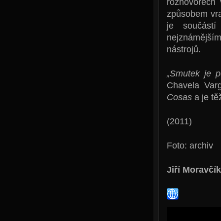
rozhovorech 
způsobem vrac
je součást
nejznámější
nástrojů.
„Smutek je po
Chavela Var
Cosas
a je těž
(2011)
Foto: archiv
Jiří Moravčík