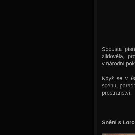
Spousta písn
zlidověla, 
v národní pok
Když se v 90
scénu, paradox
prostranství.
Snění s Lor