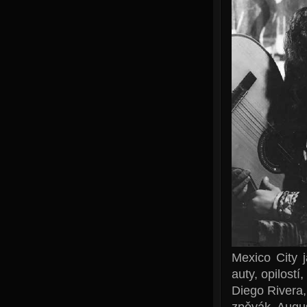
Mexico City 
auty, opilost
Diego Rivera,
zpěvák Augus