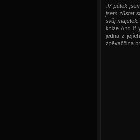
„
V pátek jsem
jsem zůstat s
svůj majetek. 
knize And if
jedna z jejíc
zpěvaččina br