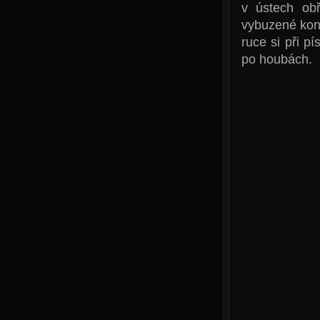
v ústech obř
vybuzené kon
ruce si při pí
po houbách.