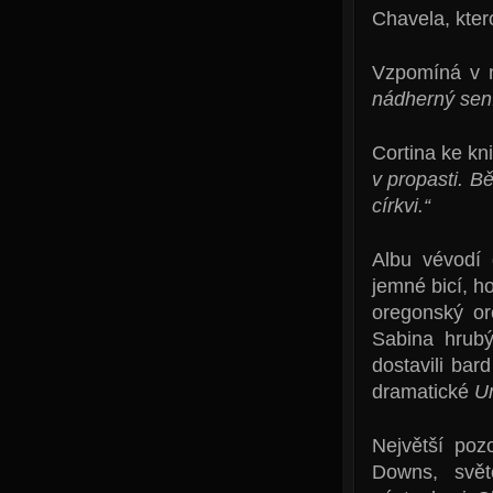
Chavela, kter
Vzpomíná v n
nádherný sen.
Cortina ke kn
v propasti. 
církvi.“
Albu vévodí 
jemné bicí, h
oregonský or
Sabina hrub
dostavili bar
dramatické
U
Největší po
Downs, svě