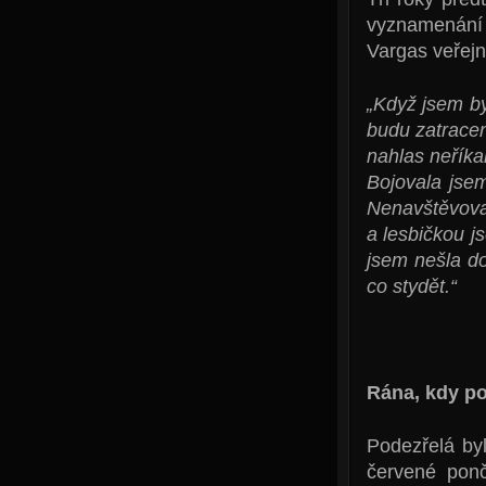
vyznamenání 
Vargas veřejně
„Když jsem by
budu zatracen
nahlas neříka
Bojovala jse
Nenavštěvoval
a lesbičkou j
jsem nešla d
co stydět.“
Rána, kdy p
Podezřelá byl
červené ponč