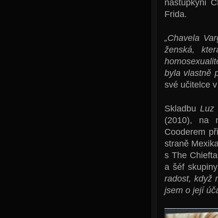
nástupkyni Ch
Frida.
„Chavela Varg
ženská, kter
homosexualitě
byla vlastně 
své učitelce 
Skladbu
Luz 
(2010), na 
Cooderem při
straně Mexika
s The Chiefta
a šéf skupin
radost, když
jsem o její úč