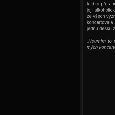
takřka přes n
její alkoholi
ze všech význ
koncertovala
jednu desku z
„Neumím to v
mých koncerte