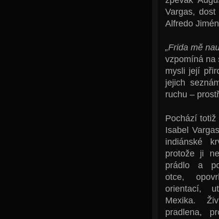
Vargas, dost
Alfredo Jimén
„Frida mě nau
vzpomíná na s
mysli její př
jejich sezná
ruchu – prost
Pochází totiž
Isabel Vargas
indiánské k
protože ji ne
prádlo a po
otce, opovr
orientací, 
Mexika. Ži
pradlena, p