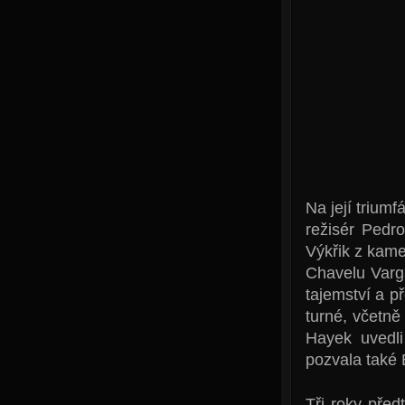
Na její triumf
režisér Pedr
Výkřik z kame
Chavelu Varga
tajemství a p
turné, včetn
Hayek uvedli
pozvala také 
Tři roky pře