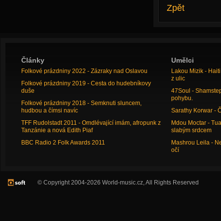
Zpět
Články
Umělci
Folkové prázdniny 2022 - Zázraky nad Oslavou
Lakou Mizik - Hai
z ulic
Folkové prázdniny 2019 - Cesta do hudebníkovy
duše
47Soul - Shamstep 
pohybu.
Folkové prázdniny 2018 - Semknuti sluncem,
hudbou a čímsi navíc
Sarathy Korwar - 
TFF Rudolstadt 2011 - Omdlévající imám, afropunk z
Mdou Moctar - Tua
Tanzánie a nová Edith Piaf
slabým srdcem
BBC Radio 2 Folk Awards 2011
Mashrou Leila - N
očí
© Copyright 2004-2026 World-music.cz, All Rights Reserved