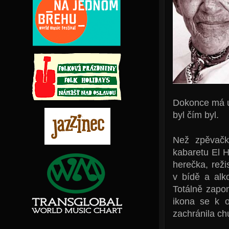
Dokonce má už
byl čím byl.
Než zpěvačk
kabaretu El 
herečka, reži
v bídě a alk
Totálně zapo
ikona se k o
zachránila ch