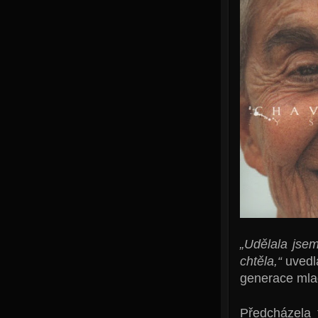
„Udělala jsem
chtěla,“
uvedla
generace mlad
Předcházela 