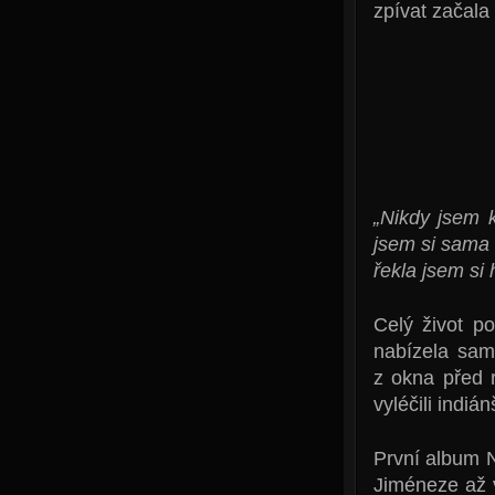
zpívat začala 
„Nikdy jsem 
jsem si sama 
řekla jsem si
Celý život p
nabízela sam
z okna před 
vyléčili indiá
První album 
Jiméneze až v