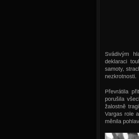
Svádivým hl
deklaraci to
samoty, strac
nezkrotnosti.
Převrátila p
porušila vše
žalostně tra
Vargas role 
měnila pohlav