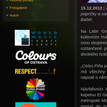
Klubové pořady
15.12.2012
|
Fotogalerie
papričky a sa
Autoři
Babel.
Na Latin Gr
kultovním hvě
svou skupino
roztančené pu
divokého hráč
„Celso Piña 
má všechny p
napsali o něm
Návštěvníci 
kapelou El Gr
metropole Mo
spojují do ú