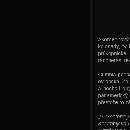
Akordeonový
kolonády, ty 
průkopnické 
rancheras, te
Cumbia pocház
evropská. Ze z
a nechali opy
panamerický 
přestože to z
„
V Monterrey
Kolumbijskou 