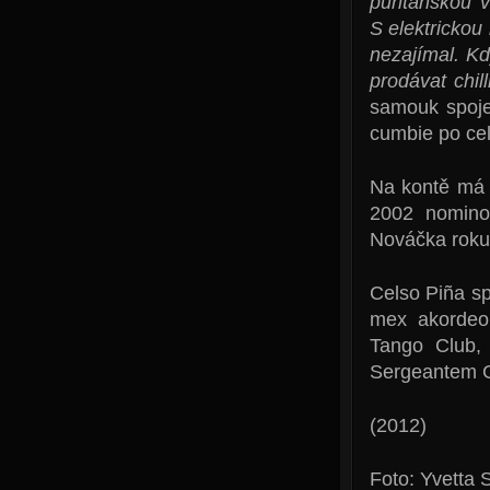
puritánskou v
S elektrickou
nezajímal. Kd
prodávat chil
samouk spoje
cumbie po ce
Na kontě má 
2002 nomino
Nováčka roku
Celso Piña s
mex akordeo
Tango Club,
Sergeantem G
(2012)
Foto: Yvetta 