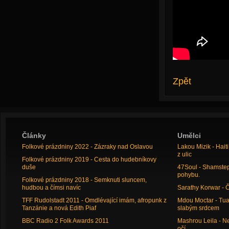
Zpět
Články
Umělci
Folkové prázdniny 2022 - Zázraky nad Oslavou
Lakou Mizik - Hai
z ulic
Folkové prázdniny 2019 - Cesta do hudebníkovy
duše
47Soul - Shamstep 
pohybu.
Folkové prázdniny 2018 - Semknuti sluncem,
hudbou a čímsi navíc
Sarathy Korwar - 
TFF Rudolstadt 2011 - Omdlévající imám, afropunk z
Mdou Moctar - Tua
Tanzánie a nová Edith Piaf
slabým srdcem
BBC Radio 2 Folk Awards 2011
Mashrou Leila - N
očí