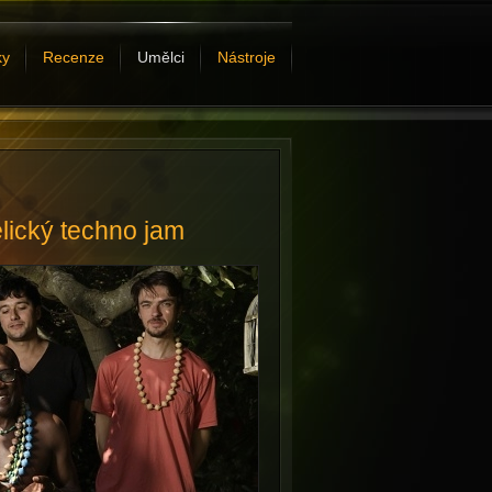
ky
Recenze
Umělci
Nástroje
lický techno jam