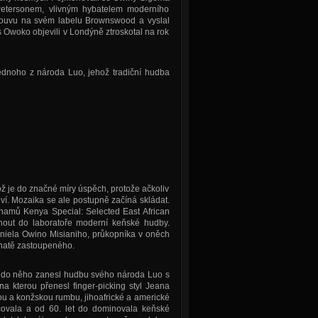
etersonem, vlivným hybatelem moderního
mlouvu na svém labelu Brownswood a vyslal
Owoko objevili v Londýně ztroskotal na rok
jednoho z národa Luo, jehož tradiční hudba
ož je do značné míry úspěch, protože ačkoliv
ví. Mozaika se ale postupně začíná skládat.
amů Kenya Special: Selected East African
ut do laboratoře moderní keňské hudby.
aniela Owino Misianiho, průkopníka v oněch
ohatě zastoupeného.
ni do něho zanesl hudbu svého národa Luo s
 na kterou přenesl finger-picking styl Jeana
ou a konžskou rumbu, jihoafrické a americké
lcovala a od 60. let do dominovala keňské