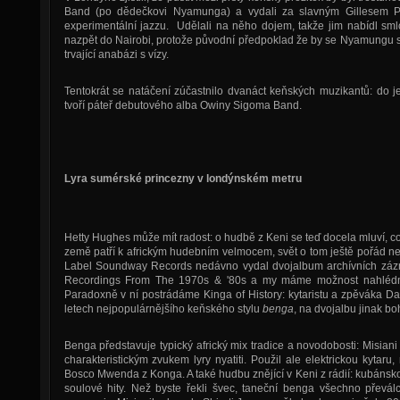
Band (po dědečkovi Nyamunga) a vydali za slavným Gillesem P
experimentální jazzu. Udělali na něho dojem, takže jim nabídl s
nazpět do Nairobi, protože původní předpoklad že by se Nyamungu s 
trvající anabázi s vízy.
Tentokrát se natáčení zúčastnilo dvanáct keňských muzikantů: do 
tvoří páteř debutového alba Owiny Sigoma Band.
Lyra sumérské princezny v londýnském metru
Hetty Hughes může mít radost: o hudbě z Keni se teď docela mluví, c
země patří k africkým hudebním velmocem, svět o tom ještě pořád ne
Label Soundway Records nedávno vydal dvojalbum archívních zázn
Recordings From The 1970s & '80s a my máme možnost nahlédno
Paradoxně v ní postrádáme Kinga of History: kytaristu a zpěváka D
letech nejpopulárnějšího keňského stylu
benga
, na dvojalbu jinak b
Benga představuje typický africký mix tradice a novodobosti: Misia
charakteristickým zvukem lyry nyatiti. Použil ale elektrickou kytaru,
Bosco Mwenda z Konga. A také hudbu znějící v Keni z rádií: kubánsk
soulové hity. Než byste řekli švec, taneční benga všechno převá