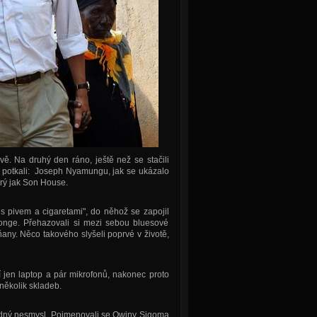
ě. Na druhý den ráno, ještě než se stačili
er potkali: Joseph Nyamungu, jak se ukázalo
prý jak Son House.
 s pivem a cigaretami", do něhož se zapojil
onge. Přehazovali si mezi sebou bluesové
ny. Něco takového slyšeli poprvé v životě,
í jen laptop a pár mikrofonů, nakonec proto
 několik skladeb.
tuhodný nesmysl. Pojmenovali se Owiny Sigoma