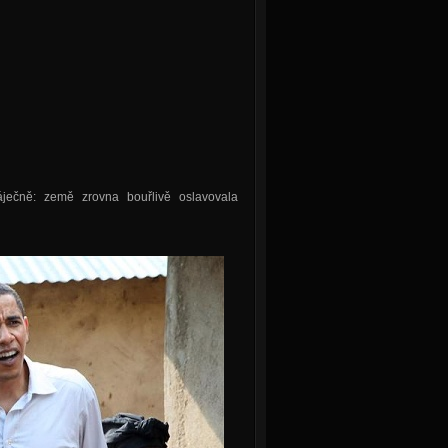
áječně: země zrovna bouřlivě oslavovala