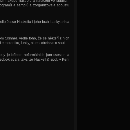
při nákupu nástrojů a natáčení ve studiích,
rogramů a samplů a zorganizovala spoustu
le Jesse Hacketta i jeho bratr baskytarista
 Skinner. Vedle toho, že se někteří z nich
elektroniku, funky, blues, afrobeat a soul.
etty je během neformálních jam ssesion a
dpokládala také, že Hackett & spol. v Keni