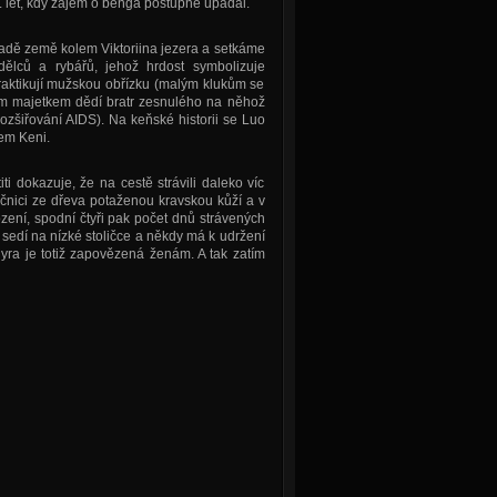
 let, kdy zájem o benga postupně upadal.
ápadě země kolem Viktoriina jezera a setkáme
lců a rybářů, jehož hrdost symbolizuje
praktikují mužskou obřízku (malým klukům se
rým majetkem dědí bratr zesnulého na něhož
zšiřování AIDS). Na keňské historii se Luo
jem Keni.
ti dokazuje, že na cestě strávili daleko víc
čnici ze dřeva potaženou kravskou kůží a v
ození, spodní čtyři pak počet dnů strávených
č sedí na nízké stoličce a někdy má k udržení
yra je totiž zapovězená ženám. A tak zatím