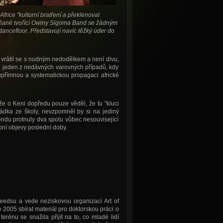
frice "kulturní bratření a překlenovat
eňané tvořící Owiny Sigoma Band se žádným
dancefloor. Představují navíc těžký úder do
vrátil se s nudným nedodělkem a není divu,
uze jeden z nedávných varovných případů, kdy
 upřímnou a systematickou propagaci africké
 že o Keni dopředu pouze věděl, že tu "kluci
rádka ze školy, nevzpomněl by si na jediný
endu protnuly dva spolu vůbec nesouvisející
ní objevy poslední doby.
Leedsu a vede neziskovou organizaci Art of
 2005 sbírat materiál pro doktorskou práci o
erénu se snažila přijít na to, co mladé lidí