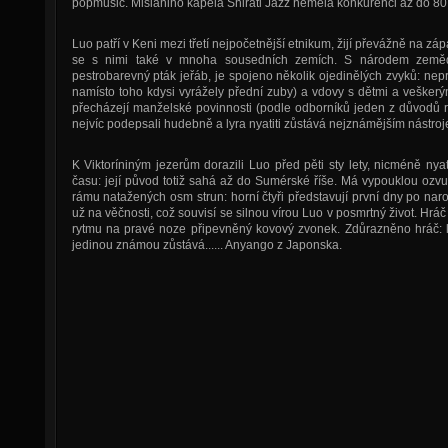
popmusic. Misianiho kapela Shirati Jazz neměla konkurenci až do 80.
Luo patří v Keni mezi třetí nejpočetnější etnikum, žijí převážně na z
se s nimi také v mnoha sousedních zemích. S národem zemědě
pestrobarevný pták jeřáb, je spojeno několik ojedinělých zvyků: ne
namísto toho kdysi vyrážely přední zuby) a vdovy s dětmi a veške
přecházejí manželské povinnosti (podle odborníků jeden z důvodů ro
nejvíc podepsali hudebně a lyra nyatiti zůstává nejznámějším nástro
K Viktoríniným jezerům dorazili Luo před pěti sty lety, nicméně nyati
času: její původ totiž sahá až do Sumérské říše. Má vypouklou ozvu
rámu natažených osm strun: horní čtyři představují první dny po nar
už na věčnosti, což souvisí se silnou vírou Luo v posmrtný život. Hrá
rytmu na pravé noze připevněný kovový zvonek. Zdůrazněno hráč: l
jedinou známou zůstává...... Anyango z Japonska.