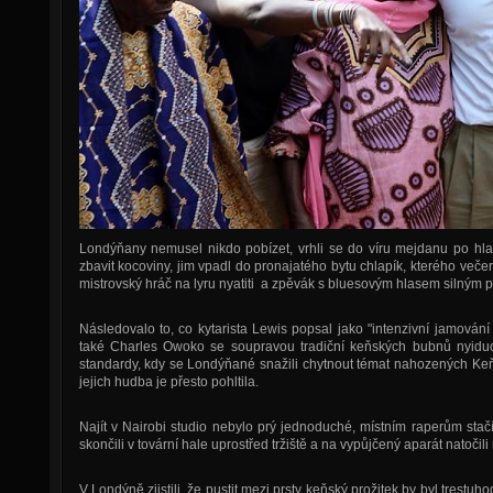
Londýňany nemusel nikdo pobízet, vrhli se do víru mejdanu po hlav
zbavit kocoviny, jim vpadl do pronajatého bytu chlapík, kterého več
mistrovský hráč na lyru nyatiti a zpěvák s bluesovým hlasem silným 
Následovalo to, co kytarista Lewis popsal jako "intenzivní jamování
také Charles Owoko se soupravou tradiční keňských bubnů nyidu
standardy, kdy se Londýňané snažili chytnout témat nahozených Keňa
jejich hudba je přesto pohltila.
Najít v Nairobi studio nebylo prý jednoduché, místním raperům stač
skončili v tovární hale uprostřed tržiště a na vypůjčený aparát natočili
V Londýně zjistili, že pustit mezi prsty keňský prožitek by byl tres