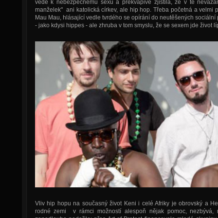
vede k nebezpečnému sexu a překvapivě zjistila, že v té nevázan
manželek" ani katolická církev, ale hip hop. Třeba početná a velmi
Mau Mau, hlásající vedle tvrdého se opírání do neutěšených sociální
- jako kdysi hippes - ale zhruba v tom smyslu, že se sexem jde život lí
Vliv hip hopu na současný život Keni i celé Afriky je obrovský a 
rodné zemi v rámci možností alespoň nějak pomoc, nezbývá, 