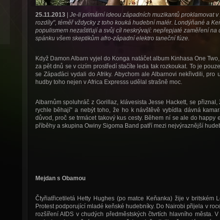
25.11.2013
|
Je-li primární ideou západních muzikantů proklamovat v A
rozdíly", téměř vždycky z toho kouká hudební malér. Londýňané a K
populismem nezaštiťují a svůj cíl neskrývají: nepřepjaté zaměření na 
spánku všem skeptikům afro-západní elektro taneční fúze.
Když Damon Albarn vyjel do Konga natáčet album Kinhasa One Two, 
za pět dnů se v cizím prostředí stačíte leda tak rozkoukat. To je po
se Zápaďáci vydali do Afriky. Abychom ale Albarnovi nekřivdili, pro
hudby toho nejen v Africa Expresss udělal strašně moc.
Albarnům spoluhráč z Gorillaz, klávesista Jesse Hackett, se přiznal,
rychle běhají" a nebýt toho, že ho k návštěvě vybídla dávná kama
důvod, proč se trmácet takový kus cesty. Během ní se ale do happy 
příběhy a skupina Owiny Sigoma Band patří mezi nejvýraznější hudeb
Mejdan s Obamou
Čtyřiatřicetiletá Hetty Hughes (po matce Keňanka) žije v britském 
Protest podporující mladé keňské hudebníky. Do Nairobi přijela v roce
rozšíření AIDS v chudých předměstských čtvrtích hlavního města. V t