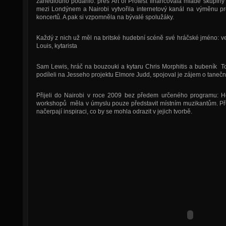
zanedlouho podařilo: přes Art of Protest financovala mladé skupiny 
mezi Londýnem a Nairobi vytvořila internetový kanál na výměnu p
koncertů. A pak si vzpomněla na bývalé spolužáky.
Každý z nich už měl na britské hudební scéně své hráčské jméno: ved
Louis, kytarista
Sam Lewis, hráč na bouzouki a kytaru Chris Morphitis a bubeník Tom
podíleli na Jesseho projektu Elmore Judd, spojoval je zájem o taneční 
Přijeli do Nairobi v roce 2009 bez předem určeného programu: H
workshopů měla v úmyslu pouze představit místním muzikantům. Pře
načerpají inspiraci, co by se mohla odrazit v jejich tvorbě.