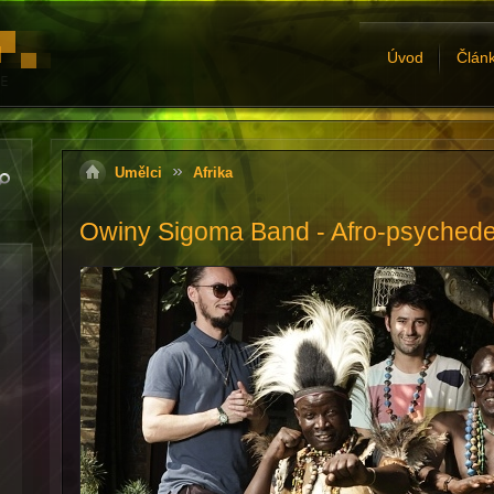
Úvod
Člán
Umělci
Afrika
Owiny Sigoma Band - Afro-psychede