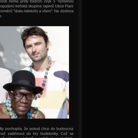
osti nemá prsty tradiční zvyk s "výměnou
 populární keňská skupina raperů Ukoo Flani
 poměrů "lásku kdekoliv a všem". Ne doslova
p.
Hetty pochopila, že pokud chce do budoucna
než zatáhnout do hry hudebníky. Což se