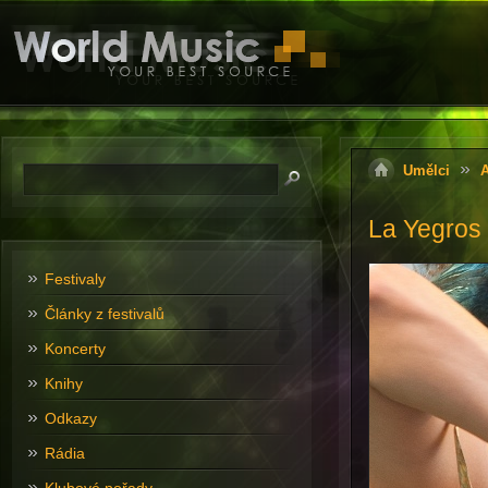
Umělci
A
La Yegros 
Festivaly
Články z festivalů
Koncerty
Knihy
Odkazy
Rádia