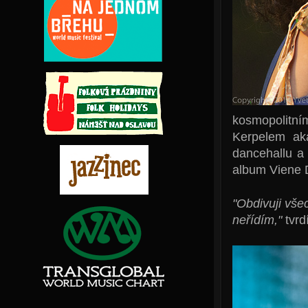
kosmopolitn
Kerpelem ak
dancehallu a
album Viene 
"Obdivuji všec
neřídím,"
tvrd