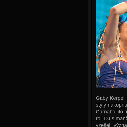
Gaby Kerpel 
styly nakopn
Carnabailito 
roli DJ s man
vzešel význ