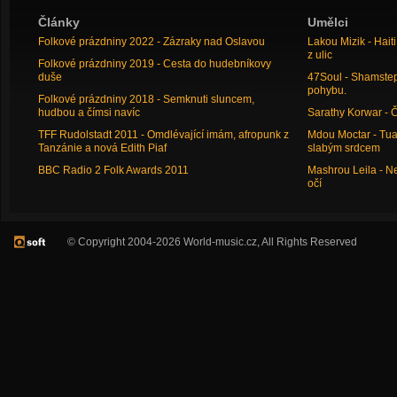
Články
Umělci
Folkové prázdniny 2022 - Zázraky nad Oslavou
Lakou Mizik - Hai
z ulic
Folkové prázdniny 2019 - Cesta do hudebníkovy
duše
47Soul - Shamstep 
pohybu.
Folkové prázdniny 2018 - Semknuti sluncem,
hudbou a čímsi navíc
Sarathy Korwar - 
TFF Rudolstadt 2011 - Omdlévající imám, afropunk z
Mdou Moctar - Tua
Tanzánie a nová Edith Piaf
slabým srdcem
BBC Radio 2 Folk Awards 2011
Mashrou Leila - N
očí
© Copyright 2004-2026 World-music.cz, All Rights Reserved