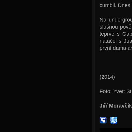
cumbii. Dnes 
Na undergrou
slušnou pově
teprve s Gab
natáčel s Ju
první dáma a
(2014)
Foto: Yvett S
Jiří Moravčík