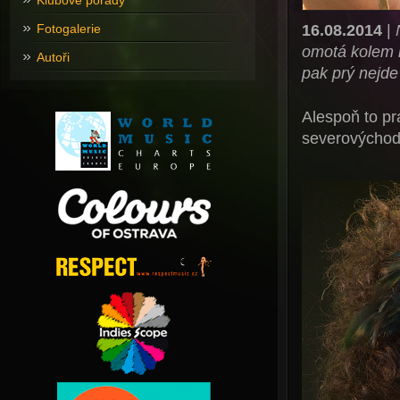
Klubové pořady
16.08.2014
|
Fotogalerie
omotá kolem n
Autoři
pak prý nejde 
Alespoň to pr
severovýchodě