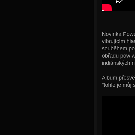
Novinka Power
vibrujícím hl
souběhem popu
obřadu pow wo
indiánských n
Album přesvě
"tohle je můj 