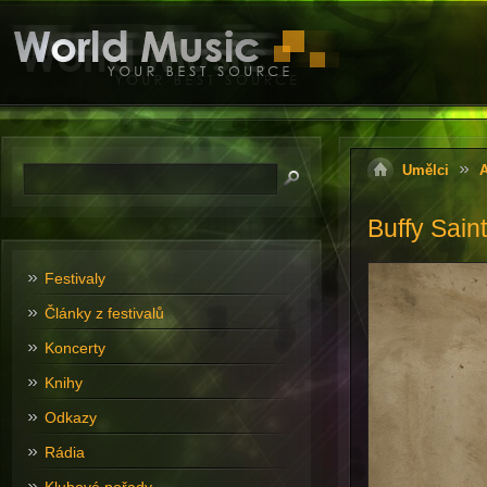
Umělci
A
Buffy Sain
Festivaly
Články z festivalů
Koncerty
Knihy
Odkazy
Rádia