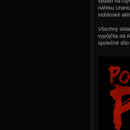
vydalo na čty
nářeku
Urani
indiánské akt
Všechny sklad
vypůjčila od 
společné díl