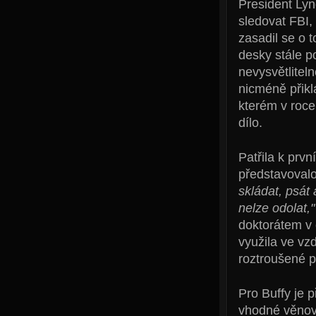
President Lyn
sledovat FBI,
zasadil se o t
desky stále p
nevysvětliteln
nicméně přikl
kterém v roce
dílo.
Patřila k prvn
představovalo
skládat, psát 
nelze odolat,"
doktorátem v 
využila ve vz
roztroušené 
Pro Buffy je 
vhodné věnova