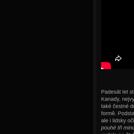
Padesát let s
Kanady, nejvy
také čestné d
formě. Podstat
ale i lidsky o
pouhé tři minu