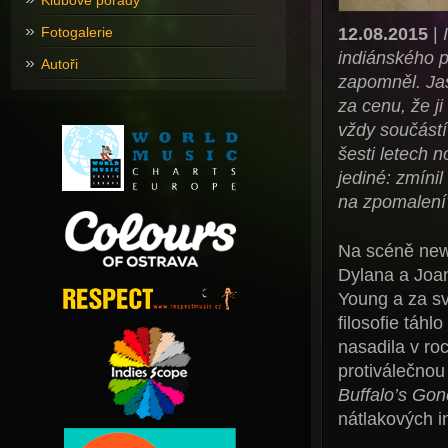
Klubové pořady
12.08.2015
|
Fotogalerie
indiánského 
Autoři
zapomněl. Jas
za cenu, že j
vždy součástí
šesti letech 
jediné: zmíni
na zpomalení
Na scéně newy
Dylana a Joan
Young a za sv
filosofie táh
nasadila v ro
protiválečno
Buffalo’s Gon
nátlakových i