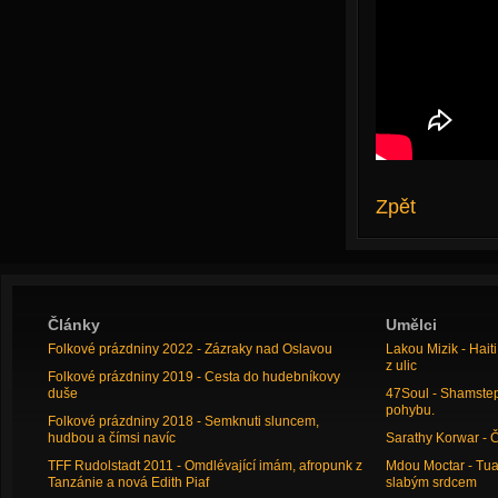
Zpět
Články
Umělci
Folkové prázdniny 2022 - Zázraky nad Oslavou
Lakou Mizik - Hai
z ulic
Folkové prázdniny 2019 - Cesta do hudebníkovy
duše
47Soul - Shamstep 
pohybu.
Folkové prázdniny 2018 - Semknuti sluncem,
hudbou a čímsi navíc
Sarathy Korwar - 
TFF Rudolstadt 2011 - Omdlévající imám, afropunk z
Mdou Moctar - Tua
Tanzánie a nová Edith Piaf
slabým srdcem