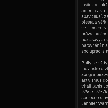
instinkty: takž
ámen a asimila
zbavit iluzí, 
přestala věři
ve filmech. 
práva indiáns
neziskových o
narovnání hist
spolupráci s 
Buffy se vždy
indiánské dív
songwriterství
aktivismus do
trhali Janis 
Where We Be
společně s b
Jennifer War