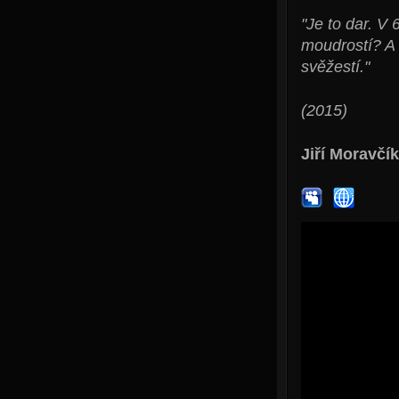
"Je to dar. V 
moudrostí? A 
svěžestí."
(2015)
Jiří Moravčík