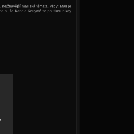
nejžhavější malijská témata, vždyť Mali je
e si, že Kandia Kouyaté se politikou nikdy