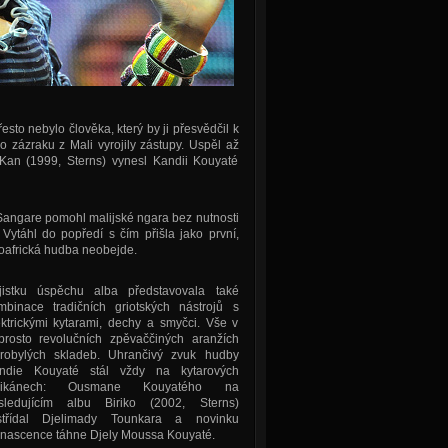
sto nebylo člověka, který by ji přesvědčil k
 zázraku z Mali vyrojily zástupy. Uspěl až
 Kan (1999, Sterns) vynesl Kandii Kouyaté
Sangare pomohl malijské ngara bez nutnosti
Vytáhl do popředí s čím přišla jako první,
oafrická hudba neobejde.
jistku úspěchu alba představovala také
mbinace tradičních griotských nástrojů s
ektrickými kytarami, dechy a smyčci. Vše v
prosto revolučních zpěvaččiných aranžích
arobylých skladeb. Uhrančivý zvuk hudby
ndie Kouyaté stál vždy na kytarových
likánech: Ousmane Kouyatého na
sledujícím albu Biriko (2002, Sterns)
střídal Djelimady Tounkara a novinku
nascence táhne Djely Moussa Kouyaté.