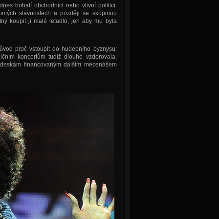
nes bohatí obchodníci nebo vlivní politici.
romých slavnostech a později se skupinou
ný koupit ji malé letadlo, jen aby mu byla
ůvod proč vstoupit do hudebního byznysu:
ičním koncertům tudíž dlouho vzdorovala.
 a deskám financovaným dalším mecenášem