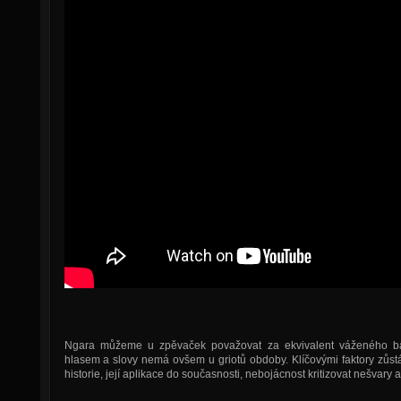
Ngara můžeme u zpěvaček považovat za ekvivalent váženého bar
hlasem a slovy nemá ovšem u griotů obdoby. Klíčovými faktory zůst
historie, její aplikace do současnosti, nebojácnost kritizovat nešvary a 