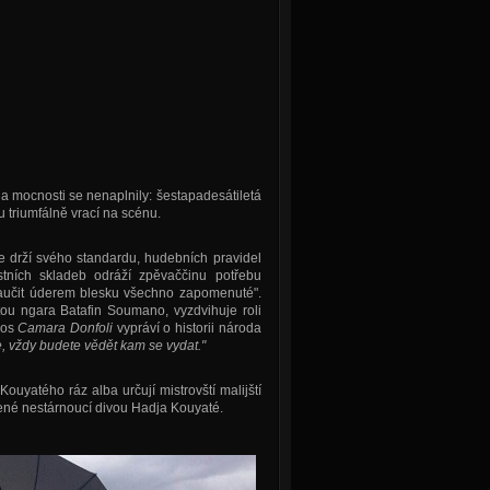
na mocnosti se nenaplnily: šestapadesátiletá
u triumfálně vrací na scénu.
se drží svého standardu, hudebních pravidel
stních skladeb odráží zpěvaččinu potřebu
naučit úderem blesku všechno zapomenuté".
u ngara Batafin Soumano, vyzdvihuje roli
pos
Camara Donfoli
vypráví o historii národa
, vždy budete vědět kam se vydat."
ouyatého ráz alba určují mistrovští malijští
dené nestárnoucí divou Hadja Kouyaté.