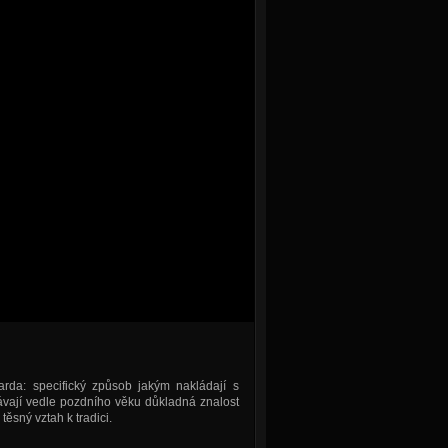
da: specifický způsob jakým nakládají s
ávají vedle pozdního věku důkladná znalost
těsný vztah k tradici.