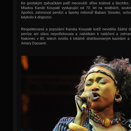
Ke griotským zpěvačkám patří mecenáši: dříve králové a šlechtici, d
Mladou Kandii Kouyaté vystupující od 70. let na svatbách, souk
Apollos, zahrnoval penězi a šperky milionář Babani Sissoko, ochot
kdykoliv k dispozici.
Respektovaná a populární Kandia Kouyaté tudíž neviděla žádný d
peníze ani slávu nepotřebovala a nabídkám k natáčení a zahran
Nakonec v 80. letech svolila k lokálně distribuovaným kazetám
Amary Daouem.