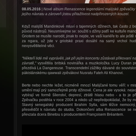
08.05.2016
|
Nové album Renascence legendární malijské zpěvačky b
jejího návratu a zároveň jistou přitažlivost nadpřirozených kouzel.
Když malijští Mandinkové mluví o tajemných džinech, tak často z bez
původ nástrojů. Neusmívejme se: soužití s džiny patří ke kultuře mand
Griotem se musíte narodit, jinak to nejde, ve vaší kariéře to ale ješt
za ngara, už jste v griotské praxi dosáhl na samý vrchol hude
nevysvětlitelné věci.
"Někteří lidé mě vyprávěli, jak při jejím koncertu zůstávali přikovaní na 
závratě,"
vysvětlila britská novinářka a muzikoložka Lucy Duran pr
přezdívá La Dangereuse. Transcendetní zážitky dávané do souvislosti 
pákistánskému qawwali zpěvákovi Nusratu Fateh Ali Khanovi.
Berte nebo nechte ležet, nicméně mnozí Malijčané tomu věří: v mist
umění mají prý samozřejmě prsty džinové. Cena je ale vysoká: nejed
vybírají ve formě šílenství, depresí, ztrátě hlasu nebo - a to je
Zpěvačku postihla v roce 2004 a nikdo už nepředpokládal, že by moh
Slavný senegalský producent Ibrahim Sylla, sám těžce nemocný,
přesvědčil k návratu do studia. Dokončení alba Renascence se n
převzala dcera Binetou s producentem Françoisem Bréantem.