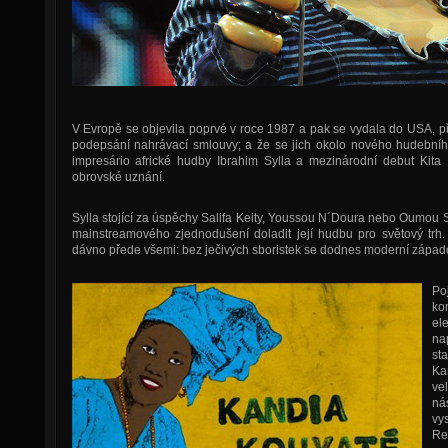
V Evropě se objevila poprvé v roce 1987 a pak se vydala do USA, pře
podepsání nahrávací smlouvy; a že se jich okolo nového hudebního
impresário africké hudby Ibrahim Sylla a mezinárodní debut Kita
obrovské uznání.
Sylla stojící za úspěchy Salifa Keity, Youssou N´Doura nebo Oumou 
mainstreamového zjednodušení doladit její hudbu pro světový trh. 
dávno přede všemi: bez ječivých sboristek se dodnes moderní západ
Po
ko
el
na
st
Ka
ve
ná
vy
Re