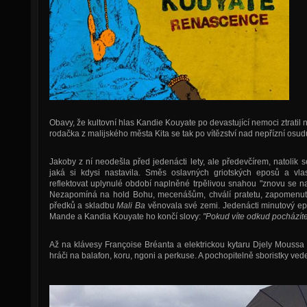
Obavy, že kultovní hlas Kandie Kouyate po devastující nemoci ztratil 
rodačka z malijského města Kita se tak po vítězství nad nepřízní osud
Jakoby z ní neodešla před jedenácti lety, ale předevčírem, natolik 
jaká si kdysi nastavila. Směs oslavných griotských eposů a vla
reflektovat uplynulé období naplněné trpělivou snahou "znovu se 
Nezapomíná na hold Bohu, mecenášům, chválí pratetu, zapomenuto
předků a skladbu
Mali Ba
věnovala své zemi. Jedenácti minutový e
Mande a Kandia Kouyate ho končí slovy:
"Pokud víte odkud pocházíte
Až na klávesy Françoise Bréanta a elektrickou kytaru Djely Moussa K
hráči na balafon, koru, ngoni a perkuse. A pochopitelně sboristky ve