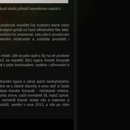
udí obdiv, přináší nezměrnou radost z
radnosti vysvětlit čísi hudební talent nebo
inských griotů od časů středověké říše Mali.
ě nemusí nic znamenat, zato jste-li považován
bního mistrovství a zvládáte provádět i
místě, cítili se jako opilí a šly na ně podivné
oč se největší žijící ngara Kandii Kouyaté
s jejím kontraaltem, vystihlo i přirovnání k
rovství ngara a zdroji jejich neobyčejného
ná se o žádné lidumily a svou daň si často
 případ Kandie Kouyaté - nečekané mrtvice.
la znovu začít normálně žít, natož zpívat.
 nicméně Kandii dodal sílu a nakonec ji
edožil, zemřel v roce 2013, a vše po něm