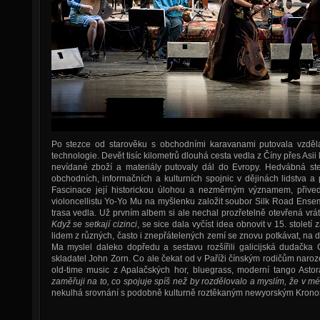
Po stezce od starověku s obchodními karavanami putovala vzdělan
technologie. Devět tisíc kilometrů dlouhá cesta vedla z Číny přes A
nevídané zboží a materiály putovaly dál do Evropy. Hedvábná stez
obchodních, informačních a kulturních spojnic v dějinách lidstva 
Fascinace její historickou úlohou a nezměrným významem, přive
violoncellistu Yo-Yo Mu na myšlenku založit soubor Silk Road Ense
trasa vedla. Už prvním albem si ale nechal prozřetelně otevřená vrá
Když se setkají cizinci
, se sice dala vyčíst idea obnovit v 15. stolet
lidem z různých, často i znepřátelených zemí se znovu potkávat, na 
Ma myslel daleko dopředu a sestavu rozšířili galicijská dudačka 
skladatel John Zorn. Co ale čekat od v Paříži čínským rodičům naroz
old-time music z Apalačských hor, bluegrass, moderní tango Asto
zaměřuji na to, co spojuje spíš než by rozdělovalo a myslím, že v mé 
nekulhá srovnání s podobně kulturně roztěkaným newyorským Krono