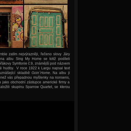
ble zatím nejvýrazněji, řečeno slovy Járy
 na albu Sing My Home se totiž podíleli
vořákovy Symfonie č.9, známější pod názvem
é hudby. V roce 1922 k Largu napsal text
vznášející skladbě
Goin´Home
. Na albu ji
a než vás přepadnou myšlenky na nonsens,
u jako obchodní zástupce americké firmy a
ložili skupinu Sparrow Quartet, se kterou