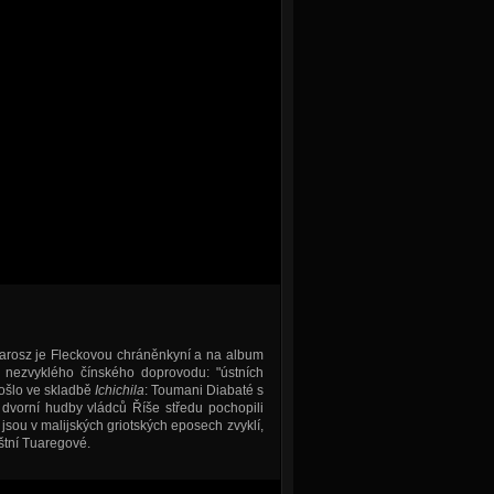
rosz je Fleckovou chráněnkyní a na album
 nezvyklého čínského doprovodu: "ústních
došlo ve skladbě
Ichichila
: Toumani Diabaté s
 dvorní hudby vládců Říše středu pochopili
 jsou v malijských griotských eposech zvyklí,
uštní Tuaregové.