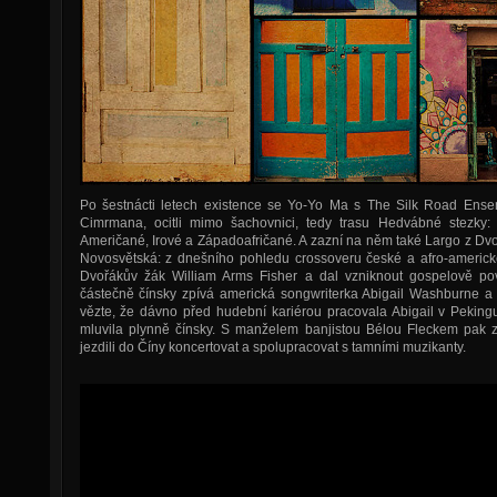
Po šestnácti letech existence se Yo-Yo Ma s The Silk Road Ensem
Cimrmana, ocitli mimo šachovnici, tedy trasu Hedvábné stezky:
Američané, Irové a Západoafričané. A zazní na něm také Largo z D
Novosvětská: z dnešního pohledu crossoveru české a afro-americk
Dvořákův žák William Arms Fisher a dal vzniknout gospelově po
částečně čínsky zpívá americká songwriterka Abigail Washburne 
vězte, že dávno před hudební kariérou pracovala Abigail v Peking
mluvila plynně čínsky. S manželem banjistou Bélou Fleckem pak za
jezdili do Číny koncertovat a spolupracovat s tamními muzikanty.