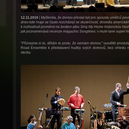
12.11.2016
|
Myšlenka, že domov přestal být pro spoustu umělců pe
dnes kde hraje se často rozcházejí se skutečností, dovedla americké
k rozhodnutí proměnit na šestém albu Sing My Home historickou Hedv
jak poznamenává recenze magazínu Songlines: v multi-lane super-h
"
Přiznejme si to, dělám to proto, že nemám domov,"
vysvětlil proslul
Road Ensemble k představení hudby svých domovů; bez ohledu na
stezky.