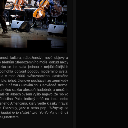
ost, kultura, náboženství, nové objevy a
sii k břehům Středozemního moře, odkud nikdy
ka se tak stala jednou z nejdůležitějších
a pomohla dotvořit podobu moderního světa.
dla v roce 2000 světoznámého klasického
mble, jehož členové pocházeli ze zemí kudy
tka. Z názvu
Putování po Hedvábné stezce:
í zaniklou stezku alespoň hudebně, a umožnit
dalších albech ovšem vyšlo najevo, že Yo-Yo
Christina Pato, indický hráč na tabla nebo
eného Američana, který vedle klasiky hrával
ra Piazzolly, jazz a nebo pop.
"Vždycky se
hudbě je to slyšet,"
tvrdí Yo-Yo Ma u něhož
s Quartetem.