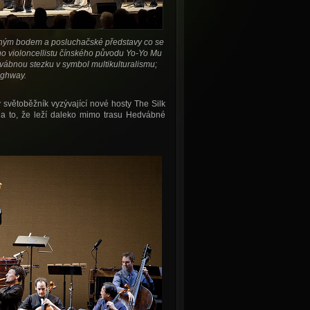
vným bodem a posluchačské představy co se
ho violoncellistu čínského původu Yo-Yo Mu
ábnou stezku v symbol multikulturalismu;
ighway.
ý světoběžník vyzývající nové hosty The Silk
 to, že leží daleko mimo trasu Hedvábné