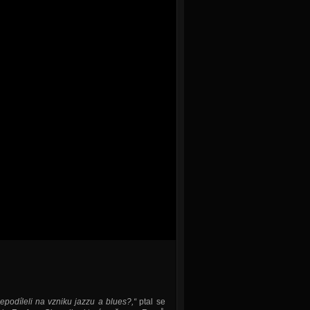
epodíleli na vzniku jazzu a blues?,“
ptal se