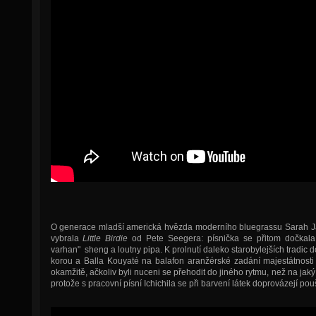
O generace mladší americká hvězda moderního bluegrassu Sarah Ja
vybrala
Little Birdie
od Pete Seegera: písnička se přitom dočkala
varhan" sheng a loutny pipa. K prolnutí daleko starobylejších tradic 
korou a Balla Kouyaté na balafon aranžérské zadání majestátnosti
okamžitě, ačkoliv byli nuceni se přehodit do jiného rytmu, než na jaký
protože s pracovní písní Ichichila se při barvení látek doprovázejí po