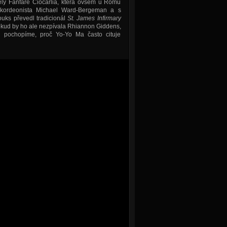
pely Fanfare Ciocarlia, která ovšem u Romů
akordeonista Michael Ward-Bergeman a s
uks převedl tradicionál
St. James Infirmary
okud by ho ale nezpívala Rhiannon Giddens,
u pochopíme, proč Yo-Yo Ma často cituje