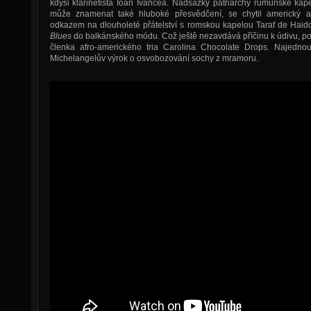
kdysi klarinetista Ioan Ivancea. Nadsázky patriarchy rumunské ka
může znamenat také hluboké přesvědčení, se chytil americký 
odkazem na dlouholeté přátelství s romskou kapelou Taraf de Haido
Blues
do balkánského módu. Což ještě nezavdává příčinu k údivu, p
členka afro-amerického tria Carolina Chocolate Drops. Najedno
Michelangelův výrok o osvobozování sochy z mramoru.